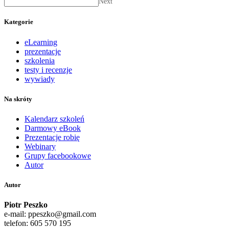
Next
Kategorie
eLearning
prezentacje
szkolenia
testy i recenzje
wywiady
Na skróty
Kalendarz szkoleń
Darmowy eBook
Prezentacje robię
Webinary
Grupy facebookowe
Autor
Autor
Piotr Peszko
e-mail: ppeszko@gmail.com
telefon: 605 570 195