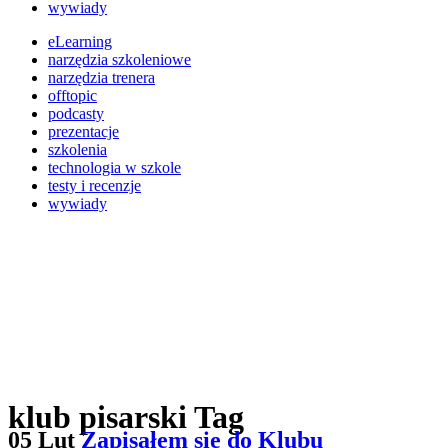
wywiady
eLearning
narzędzia szkoleniowe
narzędzia trenera
offtopic
podcasty
prezentacje
szkolenia
technologia w szkole
testy i recenzje
wywiady
klub pisarski Tag
05 Lut
Zapisałem się do Klubu