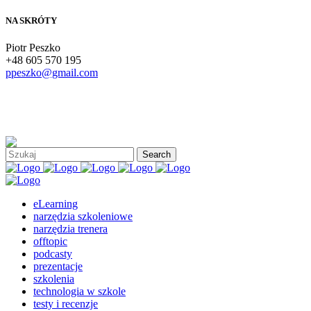
NA SKRÓTY
Piotr Peszko
+48 605 570 195
ppeszko@gmail.com
eLearning
narzędzia szkoleniowe
narzędzia trenera
offtopic
podcasty
prezentacje
szkolenia
technologia w szkole
testy i recenzje