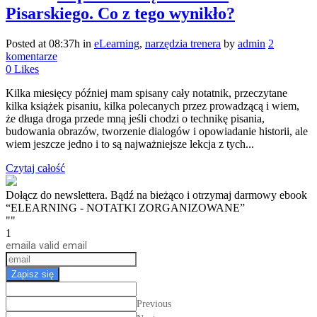
Pisarskiego. Co z tego wynikło?
Posted at 08:37h
in
eLearning
,
narzędzia trenera
by
admin
2
komentarze
0
Likes
Kilka miesięcy później mam spisany cały notatnik, przeczytane
kilka książek pisaniu, kilka polecanych przez prowadzącą i wiem,
że długa droga przede mną jeśli chodzi o technikę pisania,
budowania obrazów, tworzenie dialogów i opowiadanie historii, ale
wiem jeszcze jedno i to są najważniejsze lekcja z tych...
Czytaj całość
Dołącz do newslettera. Bądź na bieżąco i otrzymaj darmowy ebook
“ELEARNING - NOTATKI ZORGANIZOWANE”
""
1
email
a valid email
Zapisz się
Previous