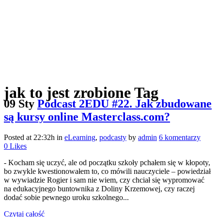
jak to jest zrobione Tag
09 Sty
Podcast 2EDU #22. Jak zbudowane
są kursy online Masterclass.com?
Posted at 22:32h
in
eLearning
,
podcasty
by
admin
6 komentarzy
0
Likes
- Kocham się uczyć, ale od początku szkoły pchałem się w kłopoty,
bo zwykle kwestionowałem to, co mówili nauczyciele – powiedział
w wywiadzie Rogier i sam nie wiem, czy chciał się wypromować
na edukacyjnego buntownika z Doliny Krzemowej, czy raczej
dodać sobie pewnego uroku szkolnego...
Czytaj całość