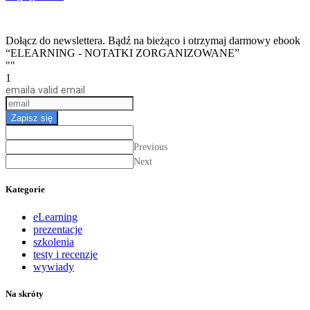
Dołącz do newslettera. Bądź na bieżąco i otrzymaj darmowy ebook
“ELEARNING - NOTATKI ZORGANIZOWANE”
""
1
email
a valid email
Zapisz się
Previous
Next
Kategorie
eLearning
prezentacje
szkolenia
testy i recenzje
wywiady
Na skróty