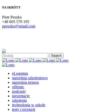
NA SKRÓTY
Piotr Peszko
+48 605 570 195
ppeszko@gmail.com
eLearning
narzędzia szkoleniowe
narzędzia trenera
offtopic
podcasty
prezentacje
szkolenia
technologia w szkole
testy i recenzje