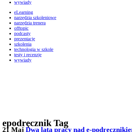
wywiady
eLearning
narzędzia szkoleniowe
narzędzia trenera
offtopic
podcasty
prezentacje
szkolenia
technologia w szkole
testy i recenzje
wywiady
epodręcznik Tag
21 Maj
Dwa lata pracy nad e-podręcznik