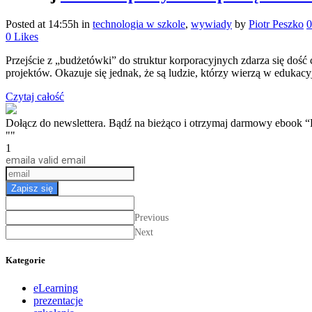
Posted at 14:55h
in
technologia w szkole
,
wywiady
by
Piotr Peszko
0
0
Likes
Przejście z „budżetówki” do struktur korporacyjnych zdarza się dość
projektów. Okazuje się jednak, że są ludzie, którzy wierzą w edukacy
Czytaj całość
Dołącz do newslettera. Bądź na bieżąco i otrzymaj darmow
""
1
email
a valid email
Zapisz się
Previous
Next
Kategorie
eLearning
prezentacje