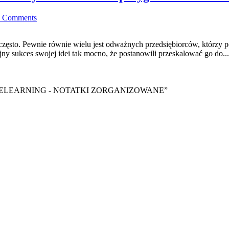
 Comments
 często. Pewnie równie wielu jest odważnych przedsiębiorców, którzy p
jny sukces swojej idei tak mocno, że postanowili przeskalować go do...
y ebook “ELEARNING - NOTATKI ZORGANIZOWANE”