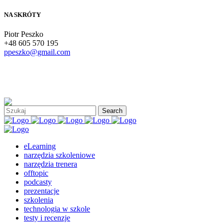
NA SKRÓTY
Piotr Peszko
+48 605 570 195
ppeszko@gmail.com
eLearning
narzędzia szkoleniowe
narzędzia trenera
offtopic
podcasty
prezentacje
szkolenia
technologia w szkole
testy i recenzje