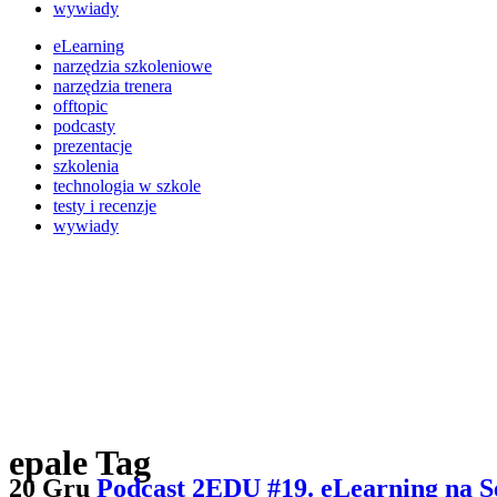
wywiady
eLearning
narzędzia szkoleniowe
narzędzia trenera
offtopic
podcasty
prezentacje
szkolenia
technologia w szkole
testy i recenzje
wywiady
epale Tag
20 Gru
Podcast 2EDU #19. eLearning na Ser