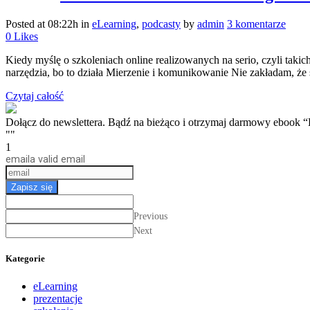
Posted at 08:22h
in
eLearning
,
podcasty
by
admin
3 komentarze
0
Likes
Kiedy myślę o szkoleniach online realizowanych na serio, czyli taki
narzędzia, bo to działa Mierzenie i komunikowanie Nie zakładam, że sz
Czytaj całość
Dołącz do newslettera. Bądź na bieżąco i otrzymaj darmow
""
1
email
a valid email
Zapisz się
Previous
Next
Kategorie
eLearning
prezentacje