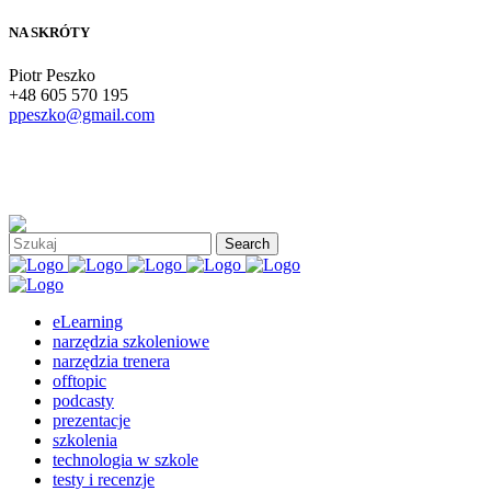
NA SKRÓTY
Piotr Peszko
+48 605 570 195
ppeszko@gmail.com
eLearning
narzędzia szkoleniowe
narzędzia trenera
offtopic
podcasty
prezentacje
szkolenia
technologia w szkole
testy i recenzje