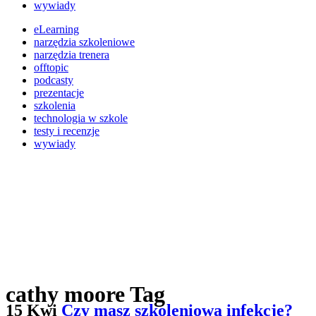
wywiady
eLearning
narzędzia szkoleniowe
narzędzia trenera
offtopic
podcasty
prezentacje
szkolenia
technologia w szkole
testy i recenzje
wywiady
cathy moore Tag
15 Kwi
Czy masz szkoleniową infekcję?