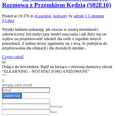
Rozmowa z Przemkiem Kędzią (S02E16)
Posted at 19:37h
in
eLearning
,
podcasty
by
admin
1 Comment
0
Likes
Wyniki badania pokazują, jak mocno w naszej mentalności
zakotwiczony jest tradycyjny model nauczania i jak duży ma on
wpływ na projektowanie szkoleń dla osób o zupełnie innych
potrzebach. Z jednej strony zgadzamy się z tezą, że podejścia do
projektowania dla edukacji i dla dorosłych istotnie...
Czytaj całość
Dołącz do newslettera. Bądź na bieżąco i otrzymaj darmowy ebook
“ELEARNING - NOTATKI ZORGANIZOWANE”
""
1
email
a valid email
Zapisz się
Previous
Next