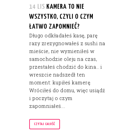
14 LIS
KAMERA TO NIE
WSZYSTKO, CZYLI O CZYM
ŁATWO ZAPOMNIEĆ?
Długo odkładałeś kasę, parę
razy zrezygnowałeś z sushi na
mieście, nie wymieniłeś w
samochodzie oleju na czas,
przestałeś chodzić do kina… i
wreszcie nadszedł ten
moment: kupiłeś kamerę.
Wróciłeś do domu, więc usiądź
i poczytaj o czym
zapomniałeś....
CZYTAJ CAŁOŚĆ