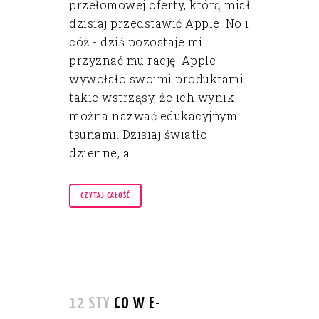
przełomowej oferty, którą miał
dzisiaj przedstawić Apple. No i
cóż - dziś pozostaje mi
przyznać mu rację. Apple
wywołało swoimi produktami
takie wstrząsy, że ich wynik
można nazwać edukacyjnym
tsunami. Dzisiaj światło
dzienne, a...
CZYTAJ CAŁOŚĆ
12 STY
CO W E-