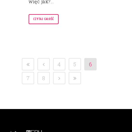
więc jak?...
CZYTAJ CAŁOŚĆ
4
5
6
7
8