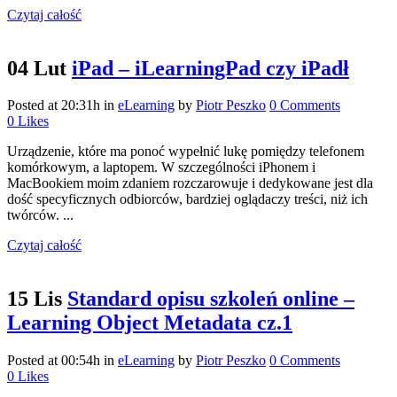
Czytaj całość
04 Lut
iPad – iLearningPad czy iPadł
Posted at 20:31h
in
eLearning
by
Piotr Peszko
0 Comments
0
Likes
Urządzenie, które ma ponoć wypełnić lukę pomiędzy telefonem
komórkowym, a laptopem. W szczególności iPhonem i
MacBookiem moim zdaniem rozczarowuje i dedykowane jest dla
dość specyficznych odbiorców, bardziej oglądaczy treści, niż ich
twórców. ...
Czytaj całość
15 Lis
Standard opisu szkoleń online –
Learning Object Metadata cz.1
Posted at 00:54h
in
eLearning
by
Piotr Peszko
0 Comments
0
Likes