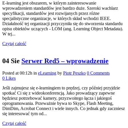
E-learning jest obszarem, w którym zainteresowanie
wprowadzeniem standardów jest bardzo duże. Szeroki wachlarz
specyfikacji, standardów jest rozwijanych przez różne
specjalistyczne organizacje, w których skład wchodzi IEEE.
Działalność tej organizacji przyczyniła się do stworzenia standardu
opisu obiektów uczących - LOM (ang. Learning Object Metadata).
W tej...
Czytaj całość
04 Sie
Serwer Red5 – wprowadzenie
Posted at 00:12h
in
eLearning
by
Piotr Peszko
0 Comments
0
Likes
Jeśli zajmujesz się e-learningiem to prędzej, czy później przyjdzie
spotkać Ci się z wideokonferencją. Jako prowadzący zapewne
będziesz potrzebować kamery, przyzwoitego łącza i jakiegoś
oprogramowania. Przeważnie bywa to Skype, Flash Meeting,
DimDim, Acrobat Connect i wiele innych. Co jednak gdy zaczniesz
się interesować tym od...
Czytaj całość