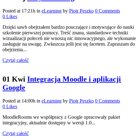
Posted at 17:21h
in
eLearning
by
Piotr Peszko
0 Comments
0
Likes
Dzięki sawb obejrzałem bardzo pouczające i motywujące do nauki
szkolenie pierwszej pomocy. Treść znana, standardowe techniki
wizualizacji poleceń nie wnoszą nic innowacyjnego, ale wykonanie
zasługuje na uwagę. Zwłaszcza jeśli jest się facetem. Zapraszam do
obejrzenia...
Czytaj całość
01 Kwi
Integracja Moodle i aplikacji
Google
Posted at 14:00h
in
eLearning
by
Piotr Peszko
0 Comments
0
Likes
MoodleRooms we współpracy z Google opracowały pakiet
integracyjny, aktualnie dostępny w wersji 1.0...
Czytaj całość