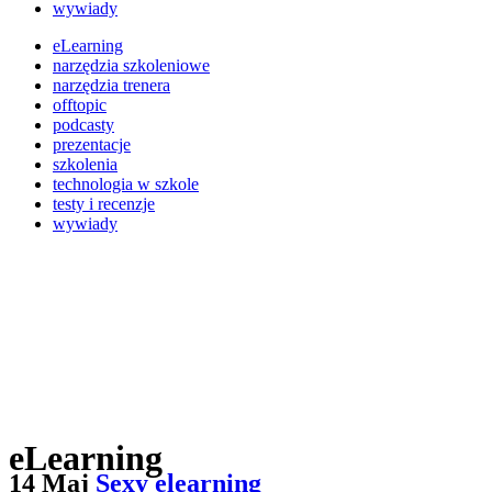
wywiady
eLearning
narzędzia szkoleniowe
narzędzia trenera
offtopic
podcasty
prezentacje
szkolenia
technologia w szkole
testy i recenzje
wywiady
eLearning
14 Maj
Sexy elearning