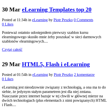
30 Mar
eLearning Templates top 20
Posted at 11:34h
in
eLearning
by
Piotr Peszko
0 Comments
0
Likes
Ponieważ ostatnio udostępniłem pierwszy szablon kursu
elearningowego skusiło mnie żeby poszukać w sieci darmowych
szablonów elearningowych....
Czytaj całość
29 Mar
HTML5, Flash i eLearning
Posted at 01:54h
in
eLearning
by
Piotr Peszko
2 komentarze
0
Likes
eLearning jest nieodzownie związany z technologią, a ona ma to do
siebie, że jedynym stałym parametrem jest dla niej zmiana.
Nauczanie przez internet bazuje w tej chwili w głównej mierze na
dwóch technologiach (plus elementach z nimi powiązanych) HTML
i Flash....