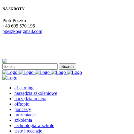
NA SKRÓTY
Piotr Peszko
+48 605 570 195
ppeszko@gmail.com
eLearning
narzędzia szkoleniowe
narzędzia trenera
offtopic
podcasty
prezentacje
szkolenia
technologia w szkole
testy i recenzje