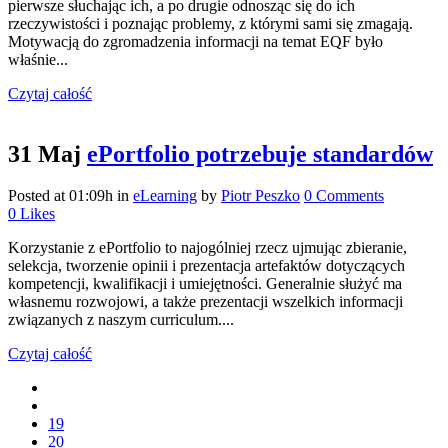
pierwsze słuchając ich, a po drugie odnosząc się do ich
rzeczywistości i poznając problemy, z którymi sami się zmagają.
Motywacją do zgromadzenia informacji na temat EQF było
właśnie...
Czytaj całość
31 Maj
ePortfolio potrzebuje standardów
Posted at 01:09h
in
eLearning
by
Piotr Peszko
0 Comments
0
Likes
Korzystanie z ePortfolio to najogólniej rzecz ujmując zbieranie,
selekcja, tworzenie opinii i prezentacja artefaktów dotyczących
kompetencji, kwalifikacji i umiejętności. Generalnie służyć ma
własnemu rozwojowi, a także prezentacji wszelkich informacji
związanych z naszym curriculum....
Czytaj całość
19
20