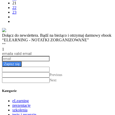
21
22
23
Dołącz do newslettera. Bądź na bieżąco i otrzymaj darmowy ebook
“ELEARNING - NOTATKI ZORGANIZOWANE”
""
1
email
a valid email
Zapisz się
Previous
Next
Kategorie
eLearning
prezentacje
szkolenia
testy i recenzje