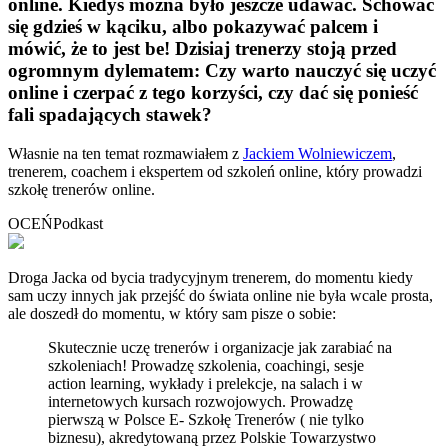
online. Kiedyś można było jeszcze udawać. Schować
się gdzieś w kąciku, albo pokazywać palcem i
mówić, że to jest be! Dzisiaj trenerzy stoją przed
ogromnym dylematem: Czy warto nauczyć się uczyć
online i czerpać z tego korzyści, czy dać się ponieść
fali spadających stawek?
Własnie na ten temat rozmawiałem z
Jackiem Wolniewiczem
,
trenerem, coachem i ekspertem od szkoleń online, który prowadzi
szkołę trenerów online.
OCEŃ
Podkast
Droga Jacka od bycia tradycyjnym trenerem, do momentu kiedy
sam uczy innych jak przejść do świata online nie była wcale prosta,
ale doszedł do momentu, w który sam pisze o sobie:
Skutecznie uczę trenerów i organizacje jak zarabiać na
szkoleniach! Prowadzę szkolenia, coachingi, sesje
action learning, wykłady i prelekcje, na salach i w
internetowych kursach rozwojowych. Prowadzę
pierwszą w Polsce E- Szkołę Trenerów ( nie tylko
biznesu), akredytowaną przez Polskie Towarzystwo