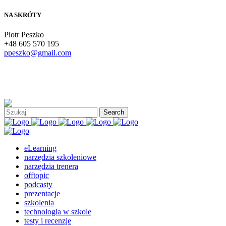
NA SKRÓTY
Piotr Peszko
+48 605 570 195
ppeszko@gmail.com
eLearning
narzędzia szkoleniowe
narzędzia trenera
offtopic
podcasty
prezentacje
szkolenia
technologia w szkole
testy i recenzje