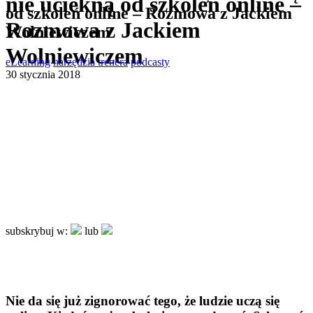
nie uciekną od szkoleń online –
od szkoleń online – Rozmowa z Jackiem
Rozmowa z Jackiem
Wolniewiczem
Wolniewiczem
eLearning
narzędzia trenera
podcasty
30 stycznia 2018
subskrybuj w:
lub
Nie da się już zignorować tego, że ludzie uczą się