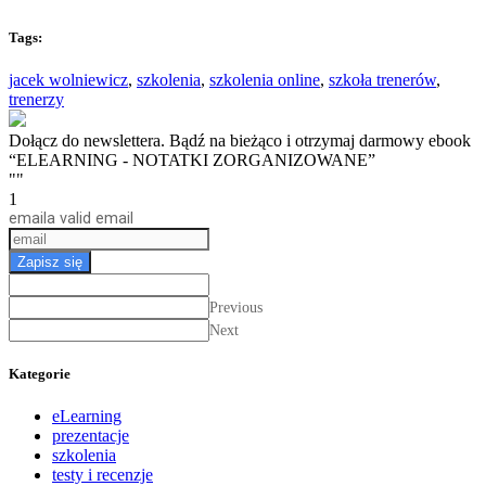
Tags:
jacek wolniewicz
,
szkolenia
,
szkolenia online
,
szkoła trenerów
,
trenerzy
Dołącz do newslettera. Bądź na bieżąco i otrzymaj darmowy ebook
“ELEARNING - NOTATKI ZORGANIZOWANE”
""
1
email
a valid email
Zapisz się
Previous
Next
Kategorie
eLearning
prezentacje
szkolenia
testy i recenzje