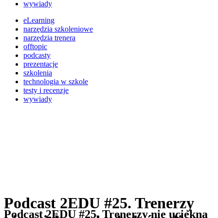
wywiady
eLearning
narzędzia szkoleniowe
narzędzia trenera
offtopic
podcasty
prezentacje
szkolenia
technologia w szkole
testy i recenzje
wywiady
Podcast 2EDU #25. Trenerzy
Podcast 2EDU #25. Trenerzy nie uciekną