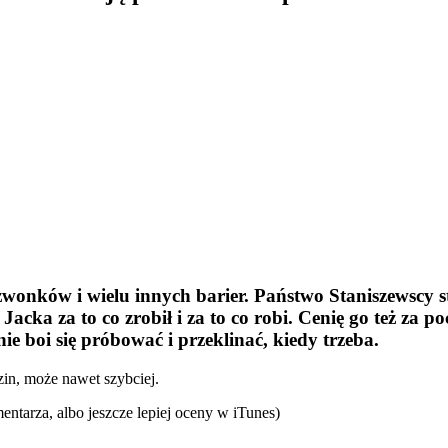
wonków i wielu innych barier. Państwo Staniszewscy stw
acka za to co zrobił i za to co robi. Cenię go też za p
ie boi się próbować i przeklinać, kiedy trzeba.
zin, może nawet szybciej.
mentarza, albo jeszcze lepiej oceny w iTunes)