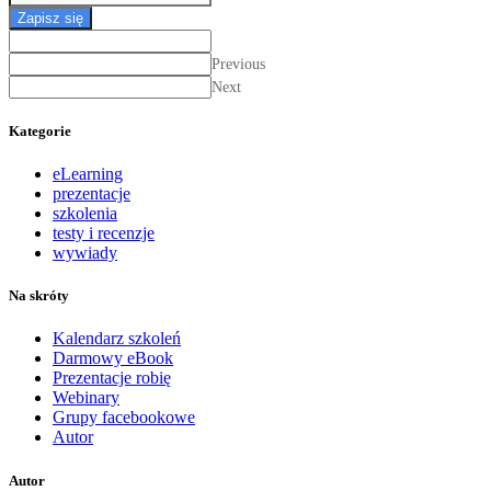
Zapisz się
Previous
Next
Kategorie
eLearning
prezentacje
szkolenia
testy i recenzje
wywiady
Na skróty
Kalendarz szkoleń
Darmowy eBook
Prezentacje robię
Webinary
Grupy facebookowe
Autor
Autor