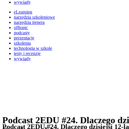
wywiady
eLearning
narzędzia szkoleniowe
narzędzia trenera
offtopic
podcasty
prezentacje
szkolenia
technologia w szkole
testy i recenzje
wywiady
Podcast 2EDU #24. Dlaczego dzi
Podcast 2EDU #24. Dlaczego dzisiejsi 12-