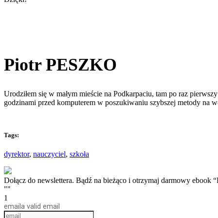
Piotr PESZKO
Urodziłem się w małym mieście na Podkarpaciu, tam po raz pierwszy 
godzinami przed komputerem w poszukiwaniu szybszej metody na w
Tags:
dyrektor
,
nauczyciel
,
szkoła
Dołącz do newslettera. Bądź na bieżąco i otrzymaj darmow
""
1
email
a valid email