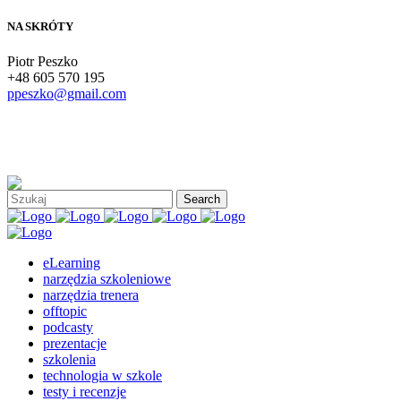
NA SKRÓTY
Piotr Peszko
+48 605 570 195
ppeszko@gmail.com
eLearning
narzędzia szkoleniowe
narzędzia trenera
offtopic
podcasty
prezentacje
szkolenia
technologia w szkole
testy i recenzje