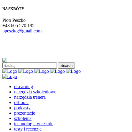
NA SKRÓTY
Piotr Peszko
+48 605 570 195
ppeszko@gmail.com
eLearning
narzędzia szkoleniowe
narzędzia trenera
offtopic
podcasty
prezentacje
szkolenia
technologia w szkole
testy i recenzje