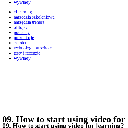
wywiady
eLearning
narzędzia szkoleniowe
narzędzia trenera
offtopic
podcasty
prezentacje
szkolenia
technologia w szkole
testy i recenzje
wywiady
09. How to start using video for
09. How to start using video for learning?