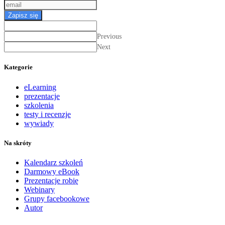
Zapisz się
Previous
Next
Kategorie
eLearning
prezentacje
szkolenia
testy i recenzje
wywiady
Na skróty
Kalendarz szkoleń
Darmowy eBook
Prezentacje robię
Webinary
Grupy facebookowe
Autor