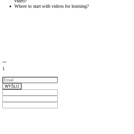
video?
Where to start with videos for learning?
""
1
Email
a valid email
WYŚLIJ
Previous
Next