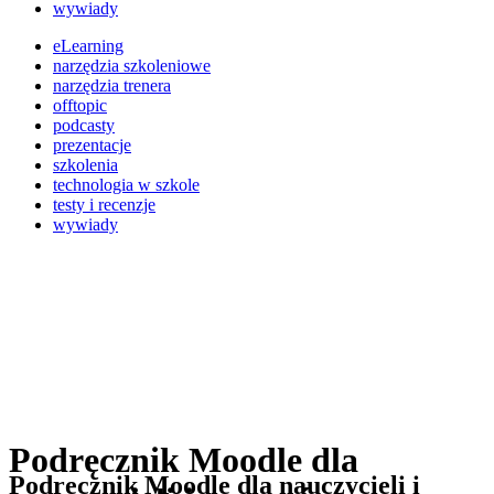
wywiady
eLearning
narzędzia szkoleniowe
narzędzia trenera
offtopic
podcasty
prezentacje
szkolenia
technologia w szkole
testy i recenzje
wywiady
Podręcznik Moodle dla
Podręcznik Moodle dla nauczycieli i