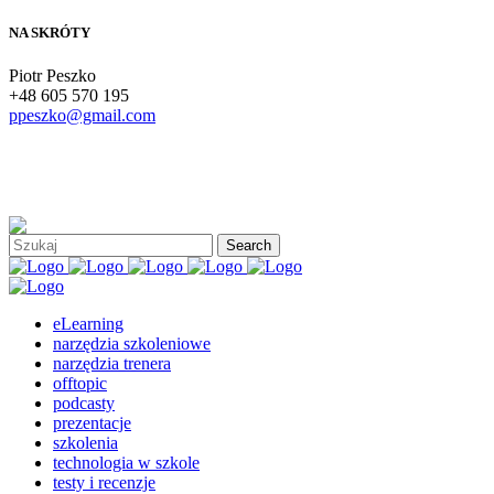
NA SKRÓTY
Piotr Peszko
+48 605 570 195
ppeszko@gmail.com
eLearning
narzędzia szkoleniowe
narzędzia trenera
offtopic
podcasty
prezentacje
szkolenia
technologia w szkole
testy i recenzje