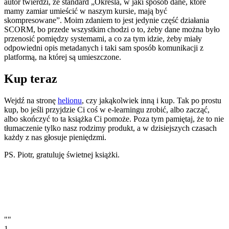
autor twierdzi, że standard „Określa, w jaki sposób dane, które
mamy zamiar umieścić w naszym kursie, mają być
skompresowane”. Moim zdaniem to jest jedynie część działania
SCORM, bo przede wszystkim chodzi o to, żeby dane można było
przenosić pomiędzy systemami, a co za tym idzie, żeby miały
odpowiedni opis metadanych i taki sam sposób komunikacji z
platformą, na której są umieszczone.
Kup teraz
Wejdź na stronę
helionu
, czy jakąkolwiek inną i kup. Tak po prostu
kup, bo jeśli przyjdzie Ci coś w e-learningu zrobić, albo zacząć,
albo skończyć to ta książka Ci pomoże. Poza tym pamiętaj, że to nie
tłumaczenie tylko nasz rodzimy produkt, a w dzisiejszych czasach
każdy z nas głosuje pieniędzmi.
PS. Piotr, gratuluję świetnej książki.
""
1