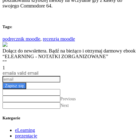
poszukiwaniu szybszej metody na wczytanie gry z kasety do
swojego Commodore 64.
Tags:
podrecznik moodle
,
recenzja moodle
Dołącz do newslettera. Bądź na bieżąco i otrzymaj darmowy ebook
“ELEARNING - NOTATKI ZORGANIZOWANE”
""
1
email
a valid email
Zapisz się
Previous
Next
Kategorie
eLearning
prezentacje