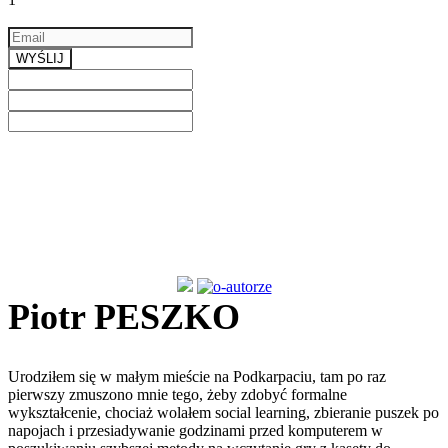
Email
a valid email
WYŚLIJ
Previous
Next
Piotr PESZKO
Urodziłem się w małym mieście na Podkarpaciu, tam po raz
pierwszy zmuszono mnie tego, żeby zdobyć formalne
wykształcenie, chociaż wolałem social learning, zbieranie puszek po
napojach i przesiadywanie godzinami przed komputerem w