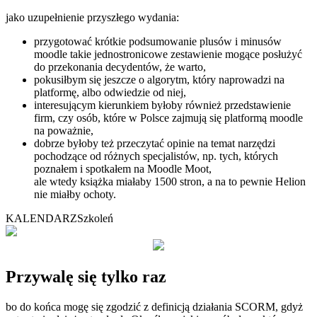
jako uzupełnienie przyszłego wydania:
przygotować krótkie podsumowanie plusów i minusów
moodle takie jednostronicowe zestawienie mogące posłużyć
do przekonania decydentów, że warto,
pokusiłbym się jeszcze o algorytm, który naprowadzi na
platformę, albo odwiedzie od niej,
interesującym kierunkiem byłoby również przedstawienie
firm, czy osób, które w Polsce zajmują się platformą moodle
na poważnie,
dobrze byłoby też przeczytać opinie na temat narzędzi
pochodzące od różnych specjalistów, np. tych, których
poznałem i spotkałem na Moodle Moot,
ale wtedy książka miałaby 1500 stron, a na to pewnie Helion
nie miałby ochoty.
KALENDARZ
Szkoleń
Przywalę się tylko raz
bo do końca mogę się zgodzić z definicją działania SCORM, gdyż