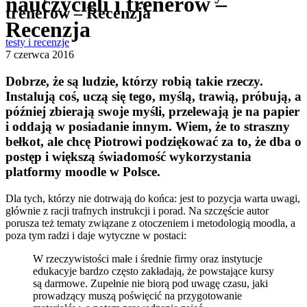
nauczycieli i trenerów –
trenerów – Recenzja
Recenzja
testy i recenzje
7 czerwca 2016
Dobrze, że są ludzie, którzy robią takie rzeczy.
Instalują coś, uczą się tego, myślą, trawią, próbują, a
później zbierają swoje myśli, przelewają je na papier
i oddają w posiadanie innym. Wiem, że to straszny
bełkot, ale chcę Piotrowi podziękować za to, że dba o
postęp i większą świadomość wykorzystania
platformy moodle w Polsce.
Dla tych, którzy nie dotrwają do końca: jest to pozycja warta uwagi,
głównie z racji trafnych instrukcji i porad. Na szczęście autor
porusza też tematy związane z otoczeniem i metodologią moodla, a
poza tym radzi i daje wytyczne w postaci:
W rzeczywistości małe i średnie firmy oraz instytucje
edukacyje bardzo często zakładają, że powstające kursy
są darmowe. Zupełnie nie biorą pod uwagę czasu, jaki
prowadzący muszą poświęcić na przygotowanie