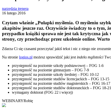
narzędzia trenera
16 lutego 2016
Czytam właśnie „Pułapki myślenia. O myśleniu szybk
akapitów jeszcze raz. Oczywiście świadczy to o tym, ż
przypadku książki sprawa nie jest tak krytyczna jak 
strony, czy przechodząc przez szkolenie online. Warto 
Zdarza Ci się czasami przeczytać jakiś tekst i nic z niego nie zrozu
Na stronie
logios.pl
możesz sprawidzić jaki jest
indeks mglistości
Twoi
przystępność na poziomie szkoły podstawowej – FOG 1-6
przystępność na poziomie gimnazjum – FOG 7-9
przystępność na poziomie szkoły średniej – FOG 10-12
przystępność na poziomie studiów licencjackich – FOG 13-15
przystępność na poziomie studiów magisterskich – FOG 16-17
przystępność na poziomie studiów doktoranckich – FOG 18-2
wymagany doktorat (FOG 22 i więcej)
WEBINARY
Robię