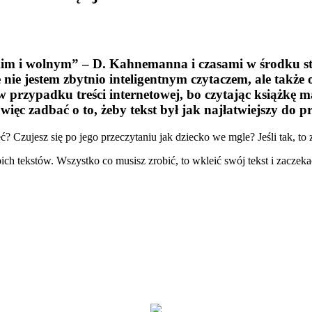
im i wolnym” – D. Kahnemanna i czasami w środku stro
e nie jestem zbytnio inteligentnym czytaczem, ale także
w przypadku treści internetowej, bo czytając książkę 
więc zadbać o to, żeby tekst był jak najłatwiejszy do p
mieć? Czujesz się po jego przeczytaniu jak dziecko we mgle? Jeśli tak,
ch tekstów. Wszystko co musisz zrobić, to wkleić swój tekst i zaczeka
1