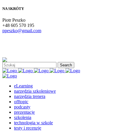
NA SKRÓTY
Piotr Peszko
+48 605 570 195
ppeszko@gmail.com
eLearning
narzędzia szkoleniowe
narzędzia trenera
offtopic
podcasty
prezentacje
szkolenia
technologia w szkole
testy i recenzje