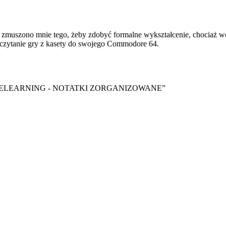
zmuszono mnie tego, żeby zdobyć formalne wykształcenie, chociaż wol
czytanie gry z kasety do swojego Commodore 64.
y ebook “ELEARNING - NOTATKI ZORGANIZOWANE”