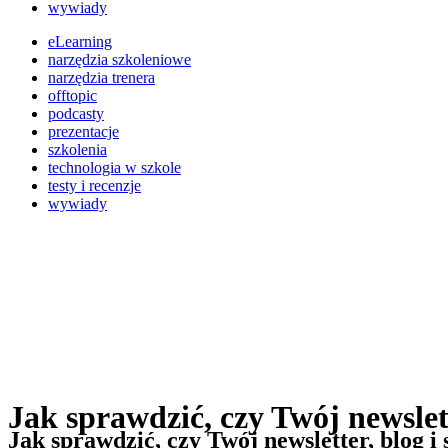
wywiady
eLearning
narzędzia szkoleniowe
narzędzia trenera
offtopic
podcasty
prezentacje
szkolenia
technologia w szkole
testy i recenzje
wywiady
Jak sprawdzić, czy Twój newslett
Jak sprawdzić, czy Twój newsletter, blog i 