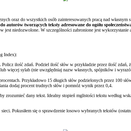
znych oraz do wszystkich osób zainteresowanych pracą nad własnym s
o autorów tworzących teksty adresowane do ogółu społeczeństwa, 
jest niedozwolone. W szczególności zabronione jest wykorzystanie a
g Index):
Policz ilość zdań. Podziel ilość słów w przykładzie przez ilość zdań, 
) lub więcej sylab (nie uwzględniaj nazw własnych, spójników i wyr
 w procentach. Przykładowo 15 długich słów podzielonych przez 100 słó
dania dodaj procent trudnych słów i pomnóż wynik przez 0,4.
by zrozumieć dany tekst. Idealny stopień mglistości tekstu we­dług ws
 sieci. Pokusiłem się o sprawdzenie losowo wybranych tekstów (ostatni