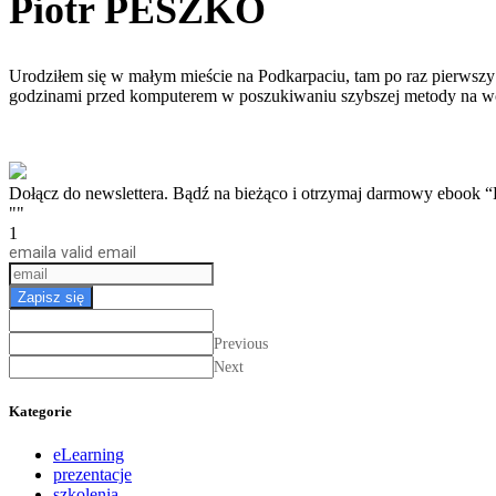
Piotr PESZKO
Urodziłem się w małym mieście na Podkarpaciu, tam po raz pierwszy 
godzinami przed komputerem w poszukiwaniu szybszej metody na w
Dołącz do newslettera. Bądź na bieżąco i otrzymaj darmow
""
1
email
a valid email
Zapisz się
Previous
Next
Kategorie
eLearning
prezentacje
szkolenia