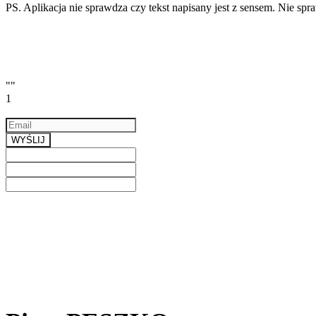
PS. Aplikacja nie sprawdza czy tekst napisany jest z sensem. Nie sp
""
1
Email
a valid email
WYŚLIJ
Previous
Next