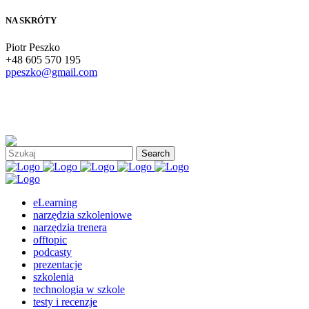
NA SKRÓTY
Piotr Peszko
+48 605 570 195
ppeszko@gmail.com
eLearning
narzędzia szkoleniowe
narzędzia trenera
offtopic
podcasty
prezentacje
szkolenia
technologia w szkole
testy i recenzje