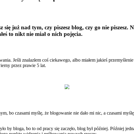
z się już nad tym, czy piszesz blog, czy go nie piszesz. 
łeś to nikt nie miał o nich pojęcia.
owania. Jeśli znalazłem coś ciekawego, albo miałem jakieś przemyśleni
erny przez prawie 5 lat.
m, bo czasami myślę, że blogowanie nie dało mi nic, a czasami myślę, 
było by bloga, bo to od pracy się zaczęło, blog był później. Później jed
wojego punktu widzenia i próbowania nowych rzeczy.