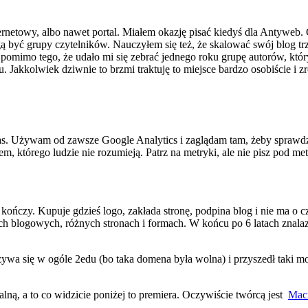
nternetowy, albo nawet portal. Miałem okazję pisać kiedyś dla Antywe
ogą być grupy czytelników. Nauczyłem się też, że skalować swój blog tr
ć pomimo tego, że udało mi się zebrać jednego roku grupę autorów, któ
. Jakkolwiek dziwnie to brzmi traktuję to miejsce bardzo osobiście i zro
czas. Używam od zawsze Google Analytics i zaglądam tam, żeby sprawdzić 
m, którego ludzie nie rozumieją. Patrz na metryki, ale nie pisz pod met
 kończy. Kupuje gdzieś logo, zakłada stronę, podpina blog i nie ma o 
ach blogowych, różnych stronach i formach. W końcu po 6 latach znalaz
nazywa się w ogóle 2edu (bo taka domena była wolna) i przyszedł taki
lną, a to co widzicie poniżej to premiera. Oczywiście twórcą jest
Maci