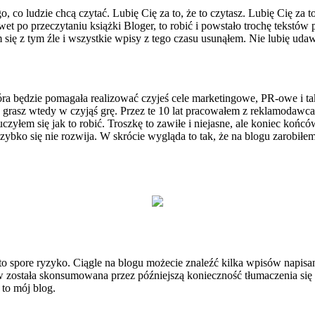
o, co ludzie chcą czytać. Lubię Cię za to, że to czytasz. Lubię Cię za
wet po przeczytaniu książki Bloger, to robić i powstało trochę tekst
ię z tym źle i wszystkie wpisy z tego czasu usunąłem. Nie lubię uda
 która będzie pomagała realizować czyjeś cele marketingowe, PR-owe i ta
nie grasz wtedy w czyjąś grę. Przez te 10 lat pracowałem z reklamodaw
czyłem się jak to robić. Troszkę to zawiłe i niejasne, ale koniec końcó
szybko się nie rozwija. W skrócie wygląda to tak, że na blogu zarobiłem
 to spore ryzyko. Ciągle na blogu możecie znaleźć kilka wpisów napisany
w została skonsumowana przez późniejszą konieczność tłumaczenia się 
 to mój blog.