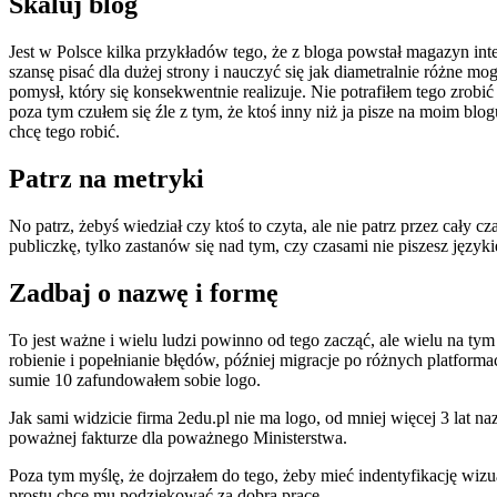
Skaluj blog
Jest w Polsce kilka przykładów tego, że z bloga powstał magazyn i
szansę pisać dla dużej strony i nauczyć się jak diametralnie różne m
pomysł, który się konsekwentnie realizuje. Nie potrafiłem tego zrobi
poza tym czułem się źle z tym, że ktoś inny niż ja pisze na moim blogu
chcę tego robić.
Patrz na metryki
No patrz, żebyś wiedział czy ktoś to czyta, ale nie patrz przez cały 
publiczkę, tylko zastanów się nad tym, czy czasami nie piszesz językie
Zadbaj o nazwę i formę
To jest ważne i wielu ludzi powinno od tego zacząć, ale wielu na tym
robienie i popełnianie błędów, później migracje po różnych platform
sumie 10 zafundowałem sobie logo.
Jak sami widzicie firma 2edu.pl nie ma logo, od mniej więcej 3 lat 
poważnej fakturze dla poważnego Ministerstwa.
Poza tym myślę, że dojrzałem do tego, żeby mieć indentyfikację wizua
prostu chcę mu podziękować za dobrą pracę.