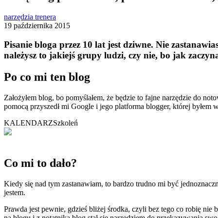
narzędzia trenera
19 października 2015
Pisanie bloga przez 10 lat jest dziwne. Nie zastanawias
należysz to jakiejś grupy ludzi, czy nie, bo jak zaczyna
Po co mi ten blog
Założyłem blog, bo pomyślałem, że będzie to fajne narzędzie do not
pomocą przyszedł mi Google i jego platforma blogger, której byłem wi
KALENDARZ
Szkoleń
Co mi to dało?
Kiedy się nad tym zastanawiam, to bardzo trudno mi być jednoznaczny
jestem.
Prawda jest pewnie, gdzieś bliżej środka, czyli bez tego co robię nie 
na blogu i z notatnika blog stał się narzędziem do przekazywania s