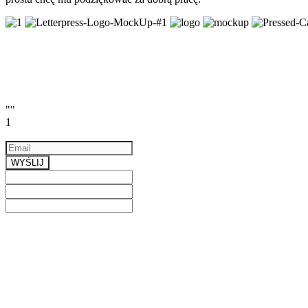
""
1
Email
a valid email
WYŚLIJ
Previous
Next