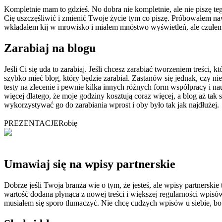
Kompletnie mam to gdzieś. No dobra nie kompletnie, ale nie piszę teg
Cię uszczęśliwić i zmienić Twoje życie tym co piszę. Próbowałem na
wkładałem kij w mrowisko i miałem mnóstwo wyświetleń, ale czułem s
Zarabiaj na blogu
Jeśli Ci się uda to zarabiaj. Jeśli chcesz zarabiać tworzeniem treści,
szybko mieć blog, który będzie zarabiał. Zastanów się jednak, czy 
testy na zlecenie i pewnie kilka innych różnych form współpracy i nau
więcej dlatego, że moje godziny kosztują coraz więcej, a blog aż tak 
wykorzystywać go do zarabiania wprost i oby było tak jak najdłużej.
PREZENTACJE
Robię
Umawiaj się na wpisy partnerskie
Dobrze jeśli Twoja branża wie o tym, że jesteś, ale wpisy partnerskie
wartość dodana płynąca z nowej treści i większej regularności wpisó
musiałem się sporo tłumaczyć. Nie chcę cudzych wpisów u siebie, bo