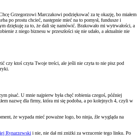
b. Chcę Grzegorzowi Marczakowi podziękować za tę okazję, bo miałem
zeba po prostu chcieć, następnie mieć na to pomysł, fundusze i
rym dziękuję za to, że dali się namówić. Brakowało mi wytrwałości, a
bienie z niego biznesu w przeszłości się nie udało, a aktualnie nie
czy ktoś czyta Twoje treści, ale jeśli nie czyta to nie pisz pod
ryki.
czym pisać. U mnie najpierw była chęć robienia czegoś, później
łem nazwę dla firmy, która mi się podoba, a po kolejnych 4, czyli w
 moment, że wypada mieć poważne logo, bo ninja, źle wygląda na
ej Rynarzewski
i nie, nie dał mi zniżki za wrzucenie tego linku. Po