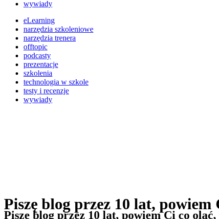
wywiady
eLearning
narzędzia szkoleniowe
narzędzia trenera
offtopic
podcasty
prezentacje
szkolenia
technologia w szkole
testy i recenzje
wywiady
Piszę blog przez 10 lat, powiem 
Piszę blog przez 10 lat, powiem Ci co olać,