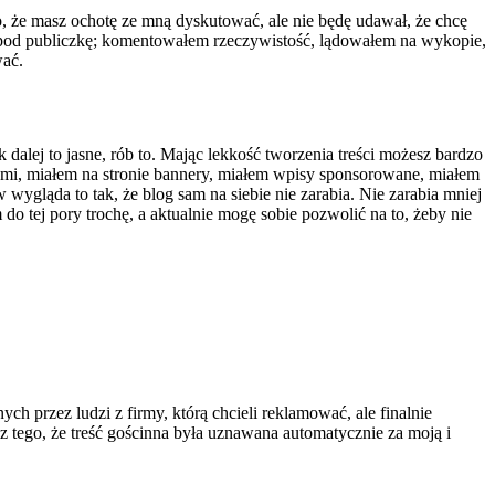
 to, że masz ochotę ze mną dyskutować, ale nie będę udawał, że chcę
ów pod publiczkę; komentowałem rzeczywistość, lądowałem na wykopie,
wać.
k dalej to jasne, rób to. Mając lekkość tworzenia treści możesz bardzo
cami, miałem na stronie bannery, miałem wpisy sponsorowane, miałem
w wygląda to tak, że blog sam na siebie nie zarabia. Nie zarabia mniej
 do tej pory trochę, a aktualnie mogę sobie pozwolić na to, żeby nie
ch przez ludzi z firmy, którą chcieli reklamować, ale finalnie
z tego, że treść gościnna była uznawana automatycznie za moją i