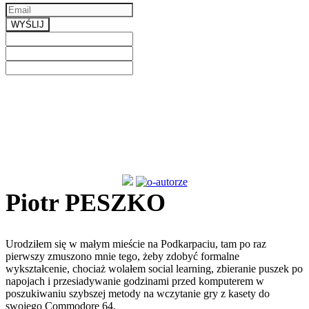
WYŚLIJ
Previous
Next
Piotr PESZKO
Urodziłem się w małym mieście na Podkarpaciu, tam po raz
pierwszy zmuszono mnie tego, żeby zdobyć formalne
wykształcenie, chociaż wolałem social learning, zbieranie puszek po
napojach i przesiadywanie godzinami przed komputerem w
poszukiwaniu szybszej metody na wczytanie gry z kasety do
swojego Commodore 64.