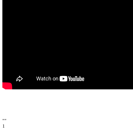
""
1
Email
a valid email