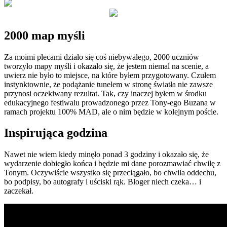
2000 map myśli
Za moimi plecami działo się coś niebywałego, 2000 uczniów
tworzyło mapy myśli i okazało się, że jestem niemal na scenie, a
uwierz nie było to miejsce, na które byłem przygotowany. Czułem
instynktownie, że podążanie tunelem w stronę światła nie zawsze
przynosi oczekiwany rezultat. Tak, czy inaczej byłem w środku
edukacyjnego festiwalu prowadzonego przez Tony-ego Buzana w
ramach projektu 100% MAD, ale o nim będzie w kolejnym poście.
Inspirująca godzina
Nawet nie wiem kiedy minęło ponad 3 godziny i okazało się, że
wydarzenie dobiegło końca i będzie mi dane porozmawiać chwilę z
Tonym. Oczywiście wszystko się przeciągało, bo chwila oddechu,
bo podpisy, bo autografy i uściski rąk. Bloger niech czeka… i
zaczekał.