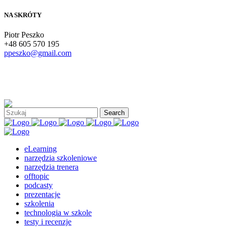
NA SKRÓTY
Piotr Peszko
+48 605 570 195
ppeszko@gmail.com
eLearning
narzędzia szkoleniowe
narzędzia trenera
offtopic
podcasty
prezentacje
szkolenia
technologia w szkole
testy i recenzje