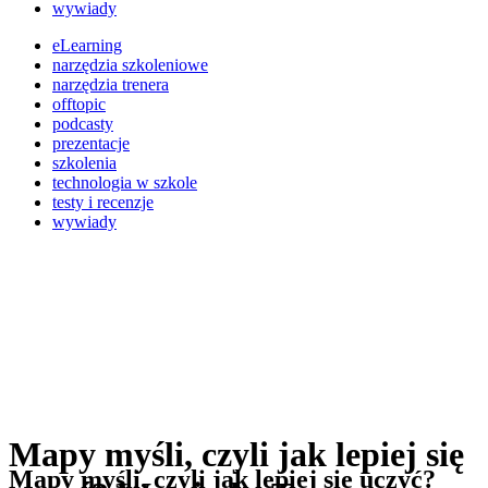
wywiady
eLearning
narzędzia szkoleniowe
narzędzia trenera
offtopic
podcasty
prezentacje
szkolenia
technologia w szkole
testy i recenzje
wywiady
Mapy myśli, czyli jak lepiej się
Mapy myśli, czyli jak lepiej się uczyć?