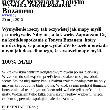
uczyć? Wywiad z Tonym
Wywiad z Tonym Buzanem
Buzanem
wywiady
25 maja 2015
Wymyślenie rzeczy tak oczywistej jak mapy myśli
jest niebywałe. Niby nic, a tak wiele. Zapraszam Cię
na krótkie spotkanie z Tonym Buzanem, który
oprócz tego, że planuje wydać 250 książek opowiada
o tym jak doszedł to tego, że stworzył mapy myśli.
100% MAD
W krakowskim centrum kongresowym byłem po raz pierwszy.
Wszedłem do sali wąskim przejściem i znalazłem się tuż obok
sceny. Stał na niej starzy Pan, z białym szalem opadającym na poły
marynarki i podobnie białą głową. W krok za nim podążał tłumacz,
który z niemal teatralnym urokiem oddawał nie tylko treść, ale i
gesty. Widziałem tylko kilka pierwszych rzędów widowni, więcz
czułem się pewnie i spokojnie, ale do czasu…
PREZENTACJE
Robię