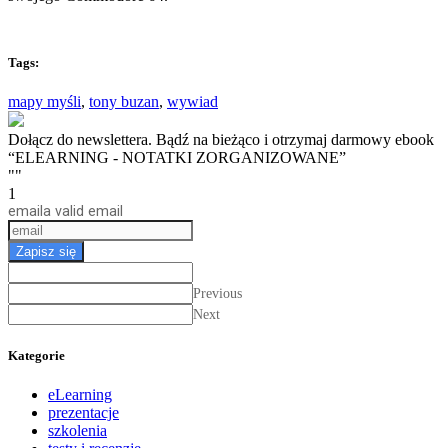
Tags:
mapy myśli
,
tony buzan
,
wywiad
Dołącz do newslettera. Bądź na bieżąco i otrzymaj darmowy ebook
“ELEARNING - NOTATKI ZORGANIZOWANE”
""
1
email
a valid email
Zapisz się
Previous
Next
Kategorie
eLearning
prezentacje
szkolenia