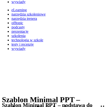
wywiady
eLearning
narzędzia szkoleniowe
narzędzia trenera
offtopic
podcasty
prezentacje
szkolenia
technologia w szkole
testy i recenzje
wywiady
Szablon Minimal PPT –
Szablon Minimal PPT – podstawa do