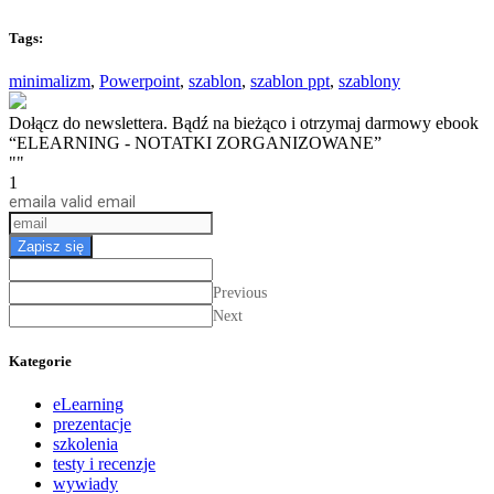
Tags:
minimalizm
,
Powerpoint
,
szablon
,
szablon ppt
,
szablony
Dołącz do newslettera. Bądź na bieżąco i otrzymaj darmowy ebook
“ELEARNING - NOTATKI ZORGANIZOWANE”
""
1
email
a valid email
Zapisz się
Previous
Next
Kategorie
eLearning
prezentacje
szkolenia
testy i recenzje
wywiady