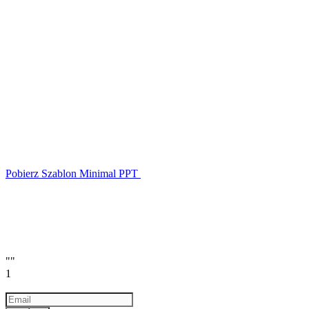
Pobierz Szablon Minimal PPT
""
1
Email
a valid email