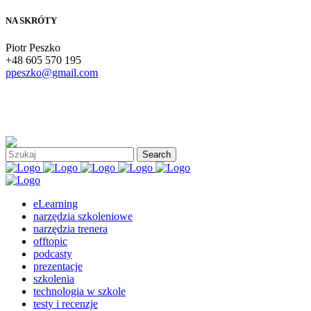
NA SKRÓTY
Piotr Peszko
+48 605 570 195
ppeszko@gmail.com
eLearning
narzędzia szkoleniowe
narzędzia trenera
offtopic
podcasty
prezentacje
szkolenia
technologia w szkole
testy i recenzje