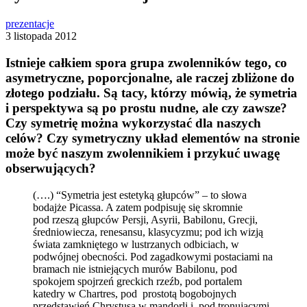
prezentacje
3 listopada 2012
Istnieje całkiem spora grupa zwolenników tego, co
asymetryczne, poporcjonalne, ale raczej zbliżone do
złotego podziału. Są tacy, którzy mówią, że symetria
i perspektywa są po prostu nudne, ale czy zawsze?
Czy symetrię można wykorzystać dla naszych
celów? Czy symetryczny układ elementów na stronie
może być naszym zwolennikiem i przykuć uwagę
obserwujących?
(….) “Symetria jest estetyką głupców” – to słowa
bodajże Picassa. A zatem podpisuję się skromnie
pod rzeszą głupców Persji, Asyrii, Babilonu, Grecji,
średniowiecza, renesansu, klasycyzmu; pod ich wizją
świata zamkniętego w lustrzanych odbiciach, w
podwójnej obecności. Pod zagadkowymi postaciami na
bramach nie istniejących murów Babilonu, pod
spokojem spojrzeń greckich rzeźb, pod portalem
katedry w Chartres, pod prostotą bogobojnych
przedstawień Chrystusa w mandorli i pod tronującymi