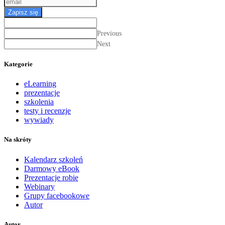
Zapisz się
Previous
Next
Kategorie
eLearning
prezentacje
szkolenia
testy i recenzje
wywiady
Na skróty
Kalendarz szkoleń
Darmowy eBook
Prezentacje robię
Webinary
Grupy facebookowe
Autor
Autor