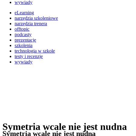
wywiady
eLearning
narzędzia szkoleniowe
narzędzia trenera
offtopic
podcasty
prezentacje
szkolenia
technologia w szkole
testy i recenzje
wywiady
Symetria wcale nie jest nudna
Symetria wcale nie jest nudna