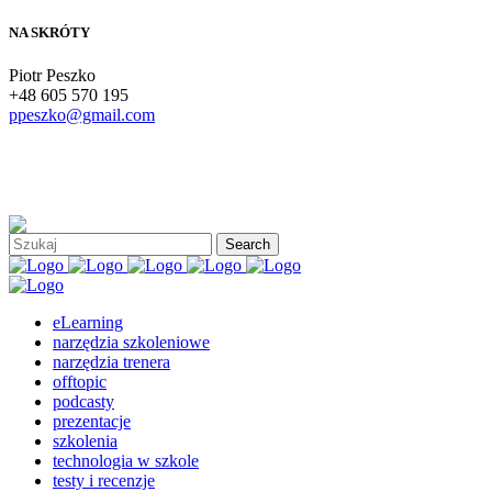
NA SKRÓTY
Piotr Peszko
+48 605 570 195
ppeszko@gmail.com
eLearning
narzędzia szkoleniowe
narzędzia trenera
offtopic
podcasty
prezentacje
szkolenia
technologia w szkole
testy i recenzje