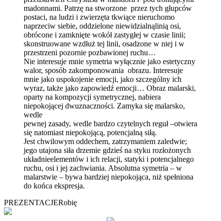
madonnami. Patrzę na stworzone przez tych głupców
postaci, na ludzi i zwierzęta tkwiące nieruchomo
naprzeciw siebie, oddzielone niewidzialnąlinią osi,
obrócone i zamknięte wokół zastygłej w czasie linii;
skonstruowane wzdłuż tej linii, osadzone w niej i w
przestrzeni pozornie pozbawionej ruchu…
Nie interesuje mnie symetria wyłącznie jako estetyczny
walor, sposób zakomponowania obrazu. Interesuje
mnie jako uspokojenie emocji, jako szczególny ich
wyraz, także jako zapowiedź emocji… Obraz malarski,
oparty na kompozycji symetrycznej, nabiera
niepokojącej dwuznaczności. Zamyka się malarsko,
wedle
pewnej zasady, wedle bardzo czytelnych reguł –otwiera
się natomiast niepokojącą, potencjalną siłą.
Jest chwilowym oddechem, zatrzymaniem zaledwie;
jego utajona siła drzemie gdzieś na styku rozłożonych
układnieelementów i ich relacji, statyki i potencjalnego
ruchu, osi i jej zachwiania. Absolutna symetria – w
malarstwie – bywa bardziej niepokojąca, niż spełniona
do końca ekspresja.
PREZENTACJE
Robię