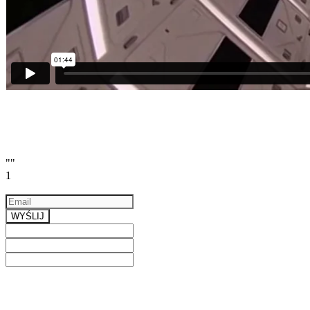
""
1
Email
a valid email
WYŚLIJ
Previous
Next