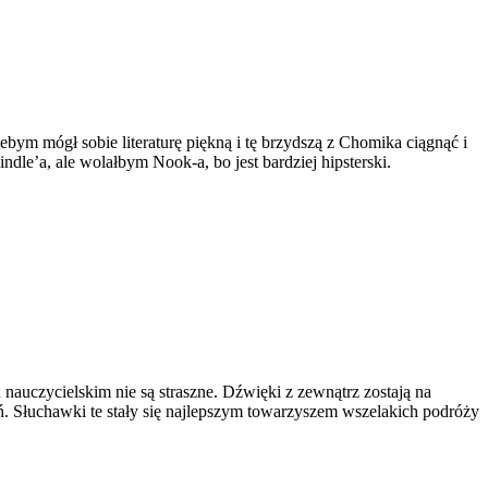
bym mógł sobie literaturę piękną i tę brzydszą z Chomika ciągnąć i
dle’a, ale wolałbym Nook-a, bo jest bardziej hipsterski.
nauczycielskim nie są straszne. Dźwięki z zewnątrz zostają na
 Słuchawki te stały się najlepszym towarzyszem wszelakich podróży