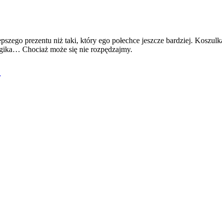
zego prezentu niż taki, który ego połechce jeszcze bardziej. Koszulka
Magika… Chociaż może się nie rozpędzajmy.
h