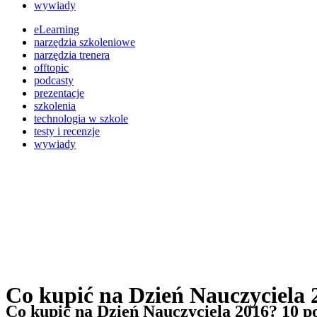
wywiady
eLearning
narzędzia szkoleniowe
narzędzia trenera
offtopic
podcasty
prezentacje
szkolenia
technologia w szkole
testy i recenzje
wywiady
Co kupić na Dzień Nauczyciela
Co kupić na Dzień Nauczyciela 2016? 10 