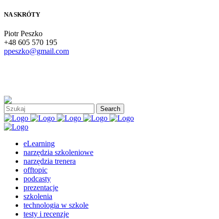
NA SKRÓTY
Piotr Peszko
+48 605 570 195
ppeszko@gmail.com
eLearning
narzędzia szkoleniowe
narzędzia trenera
offtopic
podcasty
prezentacje
szkolenia
technologia w szkole
testy i recenzje