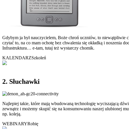
Gdybym ja był nauczycielem, Boże chroń uczniów, to niewątpliwie chc
czytać to, na co mam ochotę bez chwalenia się okładką i noszenia do
Infrastruktura… e-tam, tutaj też wystarczy chomik.
KALENDARZ
Szkoleń
2. Słuchawki
Najlepiej takie, które mają wbudowaną technologię wyciszającą dźwi
zewnątrz i możemy skupić się na konsumowaniu naszej ulubionej mu
np. koleją.
WEBINARY
Robię