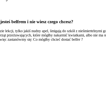
esteś belfrem i nie wiesz czego chcesz?
ie lekcji, tylko jakiś nudny apel, śmigają do szkół z nieśmiertelnymi 
ierząt przeżuwających, które mógłby nakarmić kwiatkami, albo nie ma s
 więc zastanówmy się: Co mógłby chcieć dostać belfer ?