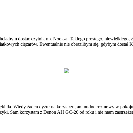
iałbym dostać czytnik np. Nook-a. Takiego prostego, niewielkiego, że
datkowych ciężarów. Ewentualnie nie obraziłbym się, gdybym dostał Kin
ęki tła. Wtedy żaden dyżur na korytarzu, ani nudne rozmowy w pokoju 
zyki. Sam korzystam z Denon AH GC-20 od roku i nie mam zastrzeżeń.