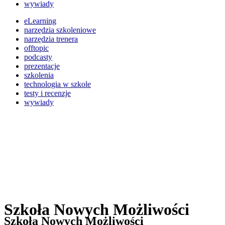
wywiady
eLearning
narzędzia szkoleniowe
narzędzia trenera
offtopic
podcasty
prezentacje
szkolenia
technologia w szkole
testy i recenzje
wywiady
Szkoła Nowych Możliwości
Szkoła Nowych Możliwości