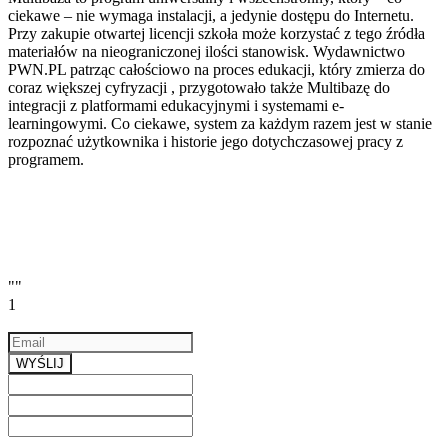
ciekawe – nie wymaga instalacji, a jedynie dostępu do Internetu.
Przy zakupie otwartej licencji szkoła może korzystać z tego źródła
materiałów na nieograniczonej ilości stanowisk. Wydawnictwo
PWN.PL patrząc całościowo na proces edukacji, który zmierza do
coraz większej cyfryzacji , przygotowało także Multibazę do
integracji z platformami edukacyjnymi i systemami e-
learningowymi. Co ciekawe, system za każdym razem jest w stanie
rozpoznać użytkownika i historie jego dotychczasowej pracy z
programem.
""
1
Email
a valid email
WYŚLIJ
Previous
Next