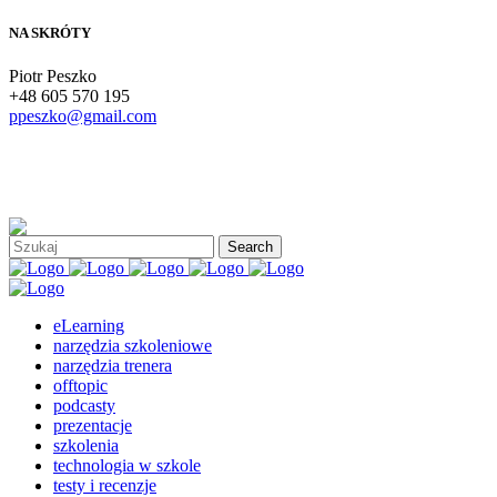
NA SKRÓTY
Piotr Peszko
+48 605 570 195
ppeszko@gmail.com
eLearning
narzędzia szkoleniowe
narzędzia trenera
offtopic
podcasty
prezentacje
szkolenia
technologia w szkole
testy i recenzje