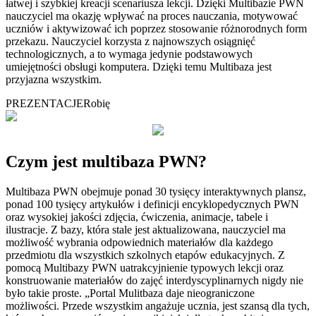
łatwej i szybkiej kreacji scenariusza lekcji. Dzięki Multibazie PWN
nauczyciel ma okazję wpływać na proces nauczania, motywować
uczniów i aktywizować ich poprzez stosowanie różnorodnych form
przekazu. Nauczyciel korzysta z najnowszych osiągnięć
technologicznych, a to wymaga jedynie podstawowych
umiejętności obsługi komputera. Dzięki temu Multibaza jest
przyjazna wszystkim.
PREZENTACJE
Robię
Czym jest multibaza PWN?
Multibaza PWN obejmuje ponad 30 tysięcy interaktywnych plansz,
ponad 100 tysięcy artykułów i definicji encyklopedycznych PWN
oraz wysokiej jakości zdjęcia, ćwiczenia, animacje, tabele i
ilustracje. Z bazy, która stale jest aktualizowana, nauczyciel ma
możliwość wybrania odpowiednich materiałów dla każdego
przedmiotu dla wszystkich szkolnych etapów edukacyjnych. Z
pomocą Multibazy PWN uatrakcyjnienie typowych lekcji oraz
konstruowanie materiałów do zajęć interdyscyplinarnych nigdy nie
było takie proste. „Portal Mulitbaza daje nieograniczone
możliwości. Przede wszystkim angażuje ucznia, jest szansą dla tych,