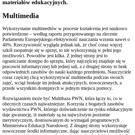
materiałów edukacyjnych.
Multimedia
Wykorzystanie multimediów w procesie kształcenia jest naukowo
potwierdzone – według raportu przygotowanego na zlecenie
Parlamentu Europejskiego efektywność nauczania wzrasta nawet o
40%. Rzeczywistość wygląda jednak tak, że choć coraz więcej
szkół zaopatruje się w sprzęt, to nie wykorzystują w pełni jego
możliwości. Powodów jest kilka. Z jednej strony jest to
ograniczanie dostępu do sprzętu, który najczęściej znajduje się w
pracowni informatycznej lub jednej sali, a z drugiej strony to brak
odpowiednich zasobów do nauki każdego przedmiotu. Nauczyciele
coraz częściej chcą wykorzystywać multimedia podczas swoich
zajęć, wciąż brakuje im jednak atrakcyjnych, nowoczesnych, a
przede wszystkim dostępnych w jednym miejscu pomocy.
Rozwiązaniem może być Multibaza PWN, która łączy to, co w
obecnych czasach najważniejsze. Korzysta z bogatych zasobów
wydawnictwa PWN, którego doświadczenie na rynku edukacyjnym
daje gwarancję, iż materiały są na najwyższym poziomie
merytorycznym, dostosowanym do wymagań programowych
Ministerstwa Edukacji Narodowej. Z drugiej strony wykorzystuje
nowoczesne środki informatyczne, dając nauczycielowi możliwość