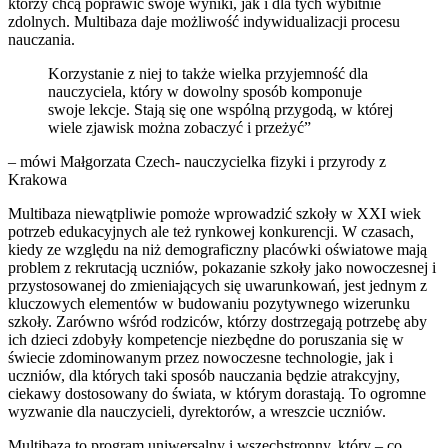
którzy chcą poprawić swoje wyniki, jak i dla tych wybitnie
zdolnych. Multibaza daje możliwość indywidualizacji procesu
nauczania.
Korzystanie z niej to także wielka przyjemność dla
nauczyciela, który w dowolny sposób komponuje
swoje lekcje. Stają się one wspólną przygodą, w której
wiele zjawisk można zobaczyć i przeżyć”
– mówi Małgorzata Czech- nauczycielka fizyki i przyrody z
Krakowa
Multibaza niewątpliwie pomoże wprowadzić szkoły w XXI wiek
potrzeb edukacyjnych ale też rynkowej konkurencji. W czasach,
kiedy ze względu na niż demograficzny placówki oświatowe mają
problem z rekrutacją uczniów, pokazanie szkoły jako nowoczesnej i
przystosowanej do zmieniających się uwarunkowań, jest jednym z
kluczowych elementów w budowaniu pozytywnego wizerunku
szkoły. Zarówno wśród rodziców, którzy dostrzegają potrzebę aby
ich dzieci zdobyły kompetencje niezbędne do poruszania się w
świecie zdominowanym przez nowoczesne technologie, jak i
uczniów, dla których taki sposób nauczania będzie atrakcyjny,
ciekawy dostosowany do świata, w którym dorastają. To ogromne
wyzwanie dla nauczycieli, dyrektorów, a wreszcie uczniów.
Multibaza to program uniwersalny i wszechstronny, który – co