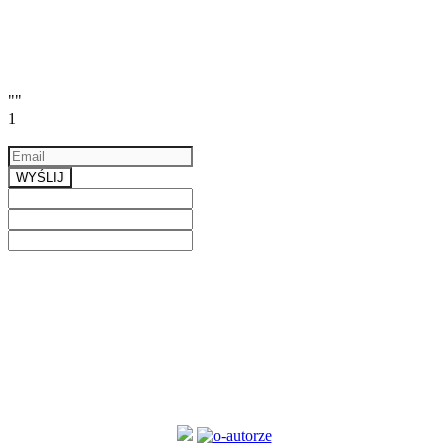
""
1
Email
a valid email
WYŚLIJ
Previous
Next