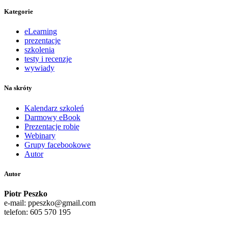
Kategorie
eLearning
prezentacje
szkolenia
testy i recenzje
wywiady
Na skróty
Kalendarz szkoleń
Darmowy eBook
Prezentacje robię
Webinary
Grupy facebookowe
Autor
Autor
Piotr Peszko
e-mail: ppeszko@gmail.com
telefon: 605 570 195