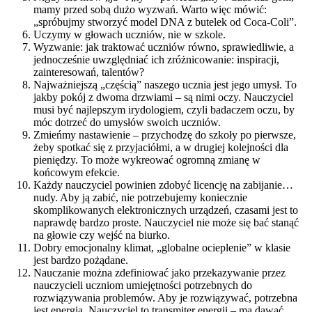
mamy przed sobą dużo wyzwań. Warto więc mówić:
„spróbujmy stworzyć model DNA z butelek od Coca-Coli”.
Uczymy w głowach uczniów, nie w szkole.
Wyzwanie: jak traktować uczniów równo, sprawiedliwie, a
jednocześnie uwzględniać ich zróżnicowanie: inspiracji,
zainteresowań, talentów?
Najważniejszą „częścią” naszego ucznia jest jego umysł. To
jakby pokój z dwoma drzwiami – są nimi oczy. Nauczyciel
musi być najlepszym irydologiem, czyli badaczem oczu, by
móc dotrzeć do umysłów swoich uczniów.
Zmieńmy nastawienie – przychodzę do szkoły po pierwsze,
żeby spotkać się z przyjaciółmi, a w drugiej kolejności dla
pieniędzy. To może wykreować ogromną zmianę w
końcowym efekcie.
Każdy nauczyciel powinien zdobyć licencję na zabijanie…
nudy. Aby ją zabić, nie potrzebujemy koniecznie
skomplikowanych elektronicznych urządzeń, czasami jest to
naprawdę bardzo proste. Nauczyciel nie może się bać stanąć
na głowie czy wejść na biurko.
Dobry emocjonalny klimat, „globalne ocieplenie” w klasie
jest bardzo pożądane.
Nauczanie można zdefiniować jako przekazywanie przez
nauczycieli uczniom umiejętności potrzebnych do
rozwiązywania problemów. Aby je rozwiązywać, potrzebna
jest energia. Nauczyciel to transmiter energii – ma dawać