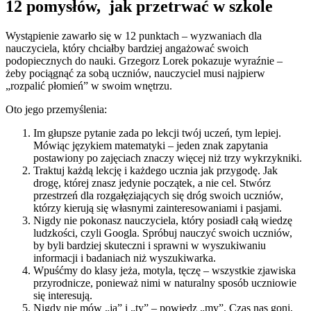
12 pomysłów, jak przetrwać w szkole
Wystąpienie zawarło się w 12 punktach – wyzwaniach dla
nauczyciela, który chciałby bardziej angażować swoich
podopiecznych do nauki. Grzegorz Lorek pokazuje wyraźnie –
żeby pociągnąć za sobą uczniów, nauczyciel musi najpierw
„rozpalić płomień” w swoim wnętrzu.
Oto jego przemyślenia:
Im głupsze pytanie zada po lekcji twój uczeń, tym lepiej.
Mówiąc językiem matematyki – jeden znak zapytania
postawiony po zajęciach znaczy więcej niż trzy wykrzykniki.
Traktuj każdą lekcję i każdego ucznia jak przygodę. Jak
drogę, której znasz jedynie początek, a nie cel. Stwórz
przestrzeń dla rozgałęziających się dróg swoich uczniów,
którzy kierują się własnymi zainteresowaniami i pasjami.
Nigdy nie pokonasz nauczyciela, który posiadł całą wiedzę
ludzkości, czyli Googla. Spróbuj nauczyć swoich uczniów,
by byli bardziej skuteczni i sprawni w wyszukiwaniu
informacji i badaniach niż wyszukiwarka.
Wpuśćmy do klasy jeża, motyla, tęczę – wszystkie zjawiska
przyrodnicze, ponieważ nimi w naturalny sposób uczniowie
się interesują.
Nigdy nie mów „ja” i „ty” – powiedz „my”. Czas nas goni,