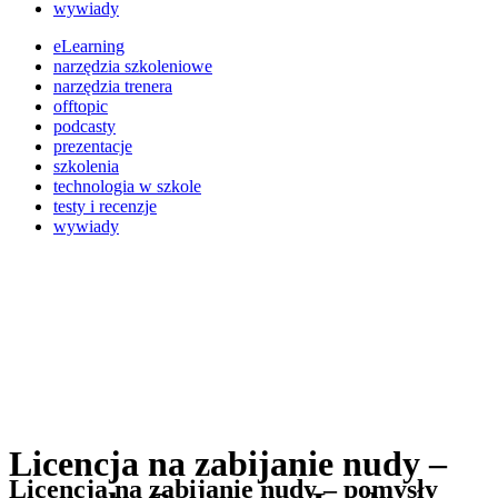
wywiady
eLearning
narzędzia szkoleniowe
narzędzia trenera
offtopic
podcasty
prezentacje
szkolenia
technologia w szkole
testy i recenzje
wywiady
Licencja na zabijanie nudy –
Licencja na zabijanie nudy – pomysły