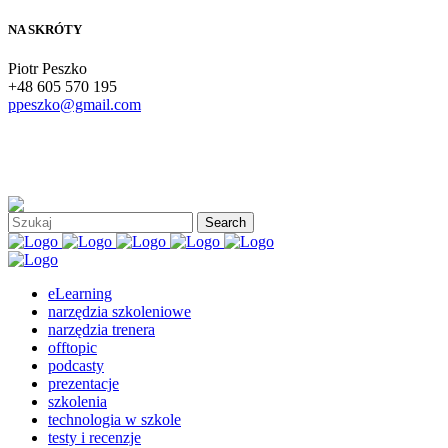
NA SKRÓTY
Piotr Peszko
+48 605 570 195
ppeszko@gmail.com
eLearning
narzędzia szkoleniowe
narzędzia trenera
offtopic
podcasty
prezentacje
szkolenia
technologia w szkole
testy i recenzje