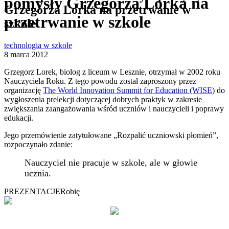
pomysły Grzegorza Lorka na
Grzegorza Lorka na przetrwanie w
przetrwanie w szkole
szkole
technologia w szkole
8 marca 2012
Grzegorz Lorek, biolog z liceum w Lesznie, otrzymał w 2002 roku
Nauczyciela Roku. Z tego powodu został zaproszony przez
organizację
The World Innovation Summit for Education (WISE
) do
wygłoszenia prelekcji dotyczącej dobrych praktyk w zakresie
zwiększania zaangażowania wśród uczniów i nauczycieli i poprawy
edukacji.
Jego przemówienie zatytułowane „Rozpalić uczniowski płomień”,
rozpoczynało zdanie:
Nauczyciel nie pracuje w szkole, ale w głowie
ucznia.
PREZENTACJE
Robię