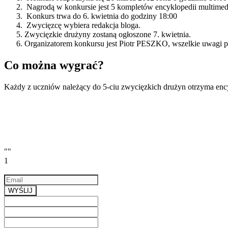
Nagrodą w konkursie jest 5 kompletów encyklopedii multimedi
Konkurs trwa do 6. kwietnia do godziny 18:00
Zwycięzcę wybiera redakcja bloga.
Zwycięzkie drużyny zostaną ogłoszone 7. kwietnia.
Organizatorem konkursu jest Piotr PESZKO, wszelkie uwagi p
Co można wygrać?
Każdy z uczniów należący do 5-ciu zwycięzkich drużyn otrzyma enc
""
1
Email
a valid email
WYŚLIJ
Previous
Next