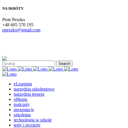
NA SKRÓTY
Piotr Peszko
+48 605 570 195
ppeszko@gmail.com
eLearning
narzędzia szkoleniowe
narzędzia trenera
offtopic
podcasty
prezentacje
szkolenia
technologia w szkole
testy i recenzje