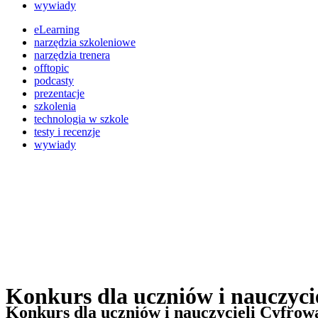
wywiady
eLearning
narzędzia szkoleniowe
narzędzia trenera
offtopic
podcasty
prezentacje
szkolenia
technologia w szkole
testy i recenzje
wywiady
Konkurs dla uczniów i nauczyc
Konkurs dla uczniów i nauczycieli Cyfro