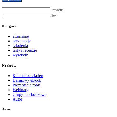
Previous
Next
Kategorie
eLearning
prezentacje
szkolenia
testy i recenzje
wywiady
Na skróty
Kalendarz szkoleń
Darmowy eBook
Prezentacje robię
Webinary
Grupy facebookowe
Autor
Autor