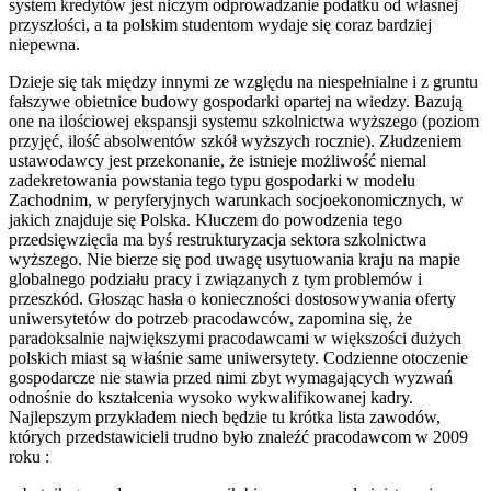
system kredytów jest niczym odprowadzanie podatku od własnej
przyszłości, a ta polskim studentom wydaje się coraz bardziej
niepewna.
Dzieje się tak między innymi ze względu na niespełnialne i z gruntu
fałszywe obietnice budowy gospodarki opartej na wiedzy. Bazują
one na ilościowej ekspansji systemu szkolnictwa wyższego (poziom
przyjęć, ilość absolwentów szkół wyższych rocznie). Złudzeniem
ustawodawcy jest przekonanie, że istnieje możliwość niemal
zadekretowania powstania tego typu gospodarki w modelu
Zachodnim, w peryferyjnych warunkach socjoekonomicznych, w
jakich znajduje się Polska. Kluczem do powodzenia tego
przedsięwzięcia ma byś restrukturyzacja sektora szkolnictwa
wyższego. Nie bierze się pod uwagę usytuowania kraju na mapie
globalnego podziału pracy i związanych z tym problemów i
przeszkód. Głosząc hasła o konieczności dostosowywania oferty
uniwersytetów do potrzeb pracodawców, zapomina się, że
paradoksalnie największymi pracodawcami w większości dużych
polskich miast są właśnie same uniwersytety. Codzienne otoczenie
gospodarcze nie stawia przed nimi zbyt wymagających wyzwań
odnośnie do kształcenia wysoko wykwalifikowanej kadry.
Najlepszym przykładem niech będzie tu krótka lista zawodów,
których przedstawicieli trudno było znaleźć pracodawcom w 2009
roku :