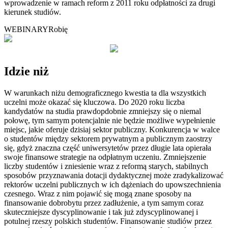
wprowadzenie w ramach reform z 2011 roku odpłatności za drugi
kierunek studiów.
WEBINARY
Robię
Idzie niż
W warunkach niżu demograficznego kwestia ta dla wszystkich
uczelni może okazać się kluczowa. Do 2020 roku liczba
kandydatów na studia prawdopdobnie zmniejszy się o niemal
połowę, tym samym potencjalnie nie będzie możliwe wypełnienie
miejsc, jakie oferuje dzisiaj sektor publiczny. Konkurencja w walce
o studentów między sektorem prywatnym a publicznym zaostrzy
się, gdyż znaczna część uniwersytetów przez długie lata opierała
swoje finansowe strategie na odpłatnym uczeniu. Zmniejszenie
liczby studentów i zniesienie wraz z reformą starych, stabilnych
sposobów przyznawania dotacji dydaktycznej może zradykalizować
rektorów uczelni publicznych w ich dążeniach do upowszechnienia
czesnego. Wraz z nim pojawić się mogą znane sposoby na
finansowanie dobrobytu przez zadłużenie, a tym samym coraz
skuteczniejsze dyscyplinowanie i tak już zdyscyplinowanej i
potulnej rzeszy polskich studentów. Finansowanie studiów przez