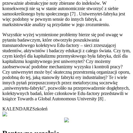
przeważnie abstrakcyjne noty zbierane do indeksów. W
konsekwencji nie są w stanie autonomicznie stworzyć z siebie
samookreślonego bytu społecznego [7] . Uniwersytet-fabryka jest
więc podobny w pewnym sensie do innych fabryk, a
marksistowskie analizy są przydatne w jego zrozumieniu.
Wszystkie wyżej wymienione problemy bierze się pod uwagę w
pytaniu badawczym, które otworzyło poszukiwania
transnarodowego kolektywu Edu-factory – sieci zrzeszającej
studentów, aktywistów i badaczy edukacji z całego świata. Czy tym,
czym kiedyś dla kapitalizmu przemysłowego była fabryka, dziś dla
kapitalizmu kognitywnego jest uniwersytet? Czy możemy
zaobserwować podobne mechanizmy wyzysku i kontroli pracy?
Czy uniwersytet może być skuteczną przestrzenią organizacji oporu,
podobną do tej, jaką stanowiły fabryki ery industrialnej? Te i wiele
innych pytań przepuszczonych przez metaforyczną soczewkę
„uniwersytetu-fabryki”, pozwoliło na przeprowadzenie dogłębnych,
kolektywnych badań, które członkowie Edu-factory przedstawili w
książce Towards a Global Autonomous University [8] .
KALENDARZ
Szkoleń