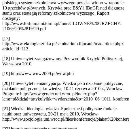
polskiego system szkolnictwa wyższego przedstawiono w raporcie:
10 grzechów głównych. Krytyka prac E&Y i IBnGR nad diagnozą
stanu oraz strategią reformy szkolnictwa wyższego. Raport
dostępny:
http://www.forhum.uni.torun.pl/inne/GLOWNE%20GRZECHY-
2106%20%281%29.pdf
[17]
http://www.ekologiasztuka.pl/seminarium.foucault/readarticle.php?
article_id=112
[18] Uniwersytet zaangażowany. Przewodnik Krytyki Politycznej,
Warszawa 2010.
[19] http://www.wuw2009.pl/wuw.php
[20] Uniwersytet i emancypacja. Wiedza jako działanie polityczne,
działanie polityczne jako wiedza, 10-11 czerwca 2010 r., Wrocław.
Program: http://www.gender.uni.wroc.pl/index.php?
lang=pl&dzial=artykuly&k=wydarzenia&p=2010_06_1011_konferenc
[21] Wiedza, ideologia, władza. Społeczne i polityczne funkcje
nauki oraz uniwersytetu, 20-21 maja 2010, Wrocław.
http://www.socjologia.uni.wroc.pl/files/konferencje/plakat%20konfere
[22] http://noweotwarcie.wordpress.com/