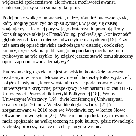
większości społeczeństwa, ale również możliwości awansu
społecznego czy sukcesu na rynku pracy.
Podejmując walkę o uniwersytet, należy również budować język,
który mógłby posłużyć do opisu sytuacji, w jakiej się dzisiaj
znajdujemy. Jak do tej pory w jego dostarczaniu przodują firmy
konsultingowe takie jak Ernst&Young, podkreślając „konieczność”
głębokiego zbliżenia między uniwersytetem a rynkiem [16] . Czy
uda nam się opisać zjawiska zachodzące w ostatniej, obok sfery
kultury, części sektora publicznego niepoddanej mechanizmom
rynkowym na tyle szybko, by zdążyć jeszcze stawić temu skuteczny
opór i zaproponować alternatywy?
Budowanie tego języka nie jest w polskim kontekście procesem
osadzonym w próżni. Można wymienić chociażby kilka wydarzeń,
książek i instytucji, które w ostatnim czasie podejmowały temat
uniwersytetu z krytycznej perspektywy: Seminarium Foucault [17] ,
Uniwersytet. Przewodnik Krytyki Politycznej [18] , Wolny
Uniwersytet Warszawy [19] , dwie konferencje ( Uniwersytet i
emancypacja [20] oraz Wiedza, ideologia i władza [21] )
zorganizowane w 2010 roku we Wrocławiu czy w końcu Nowe
Otwarcie Uniwersytetu [22] . Wiele inspiracji dostarczyć również
może spojrzenie na walkę toczoną na polu kultury, gdzie równolegle
zachodzą procesy, mające na celu jej urynkowienie.