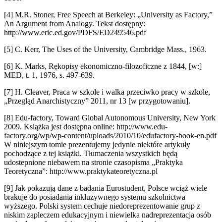
[4] M.R. Stoner, Free Speech at Berkeley: „University as Factory,”
An Argument from Analogy. Tekst dostępny:
http://www.eric.ed.gov/PDFS/ED249546.pdf
[5] C. Kerr, The Uses of the University, Cambridge Mass., 1963.
[6] K. Marks, Rękopisy ekonomiczno-filozoficzne z 1844, [w:]
MED, t. 1, 1976, s. 497-639.
[7] H. Cleaver, Praca w szkole i walka przeciwko pracy w szkole,
„Przegląd Anarchistyczny” 2011, nr 13 [w przygotowaniu].
[8] Edu-factory, Toward Global Autonomous University, New York
2009. Książka jest dostępna online: http://www.edu-
factory.org/wp/wp-content/uploads/2010/10/edufactory-book-en.pdf
W niniejszym tomie prezentujemy jedynie niektóre artykuły
pochodzące z tej książki. Tłumaczenia wszystkich będą
udostepnione niebawem na stronie czasopisma „Praktyka
Teoretyczna”: http://www.praktykateoretyczna.pl
[9] Jak pokazują dane z badania Eurostudent, Polsce wciąż wiele
brakuje do posiadania inkluzywnego systemu szkolnictwa
wyższego. Polski system cechuje niedoreprezentowanie grup z
niskim zapleczem edukacyjnym i niewielka nadreprezentacja osób