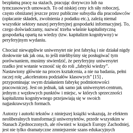
bezpłatną pracę na stażach, pracując dorywczo lub na
tymczasowych umowach. To od niskiej ceny ich siły roboczej,
często obniżanej jeszcze przez publiczne subsydia dla pracodawców
(opłacanie składek, zwolnienia z podatku etc.), zależą niemal
wszystkie sektory naszej peryferyjnej gospodarki informacyjnej. To,
czego doświadczamy, nazwać trzeba właśnie kapitalistyczną
gospodarką opartą na wiedzy (tzw. kapitalizm kognitywny) w
peryferyjnym wydaniu.
Chociaż niewątpliwie uniwersytet nie jest fabryką i nie działał nigdy
dosłownie tak jak ona, to jeśli mielibyśmy się posługiwać tym
porównaniem, musimy stwierdzić, że peryferyjny uniwersytet
rzadko jest wstanie wznosić się do roli „fabryki wiedzy”.
Nastawiony głównie na proces kształcenia, a nie na badania, pełni
raczej rolę „akceleratora podziałów klasowych” [15] ,
przypominając swym działaniem fabrykę podmiotowości
pracowniczej. Jest on jednak, tak samo jak uniwersytet-centrum,
jednym z węzłowych punktów i miejsc, w których sprzeczności
kapitalizmu kognitywnego przejawiają się w swoich
najjaskrawszych formach.
Autorzy i autorki tekstów z niniejszej książki wskazują, że efektem
neoliberalnych transformacji uniwersytetów, przede wszystkim w
Stanach Zjednoczonych, ale również w krajach Europy Zachodniej,
jest nie tylko dramatyczne zmniejszenie szans edukacyjnych