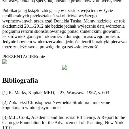
zauważyć lokalną specyfikę polskich problemów z uniwersytetem.
Publikacja tej książki zbiega się w czasie z wejściem w życie
neoliberalnych przekształceń szkolnictwa wyższego
wypracowanych przez rząd Donalda Tuska. Mamy nadzieję, ze rok
akademicki 2011/2012 nie będzie jednak wyłącznie datą wdrożenia
programu reform skonstruowanego ponad studenckimi głowami,
lecz również gorącym rokiem świadomego i masowego protestu.
Jedynie bowiem w nierozerwalnej jedności teorii i praktyki pierwsza
może znaleźć swoją prawdę, druga zaś –skuteczność.
PREZENTACJE
Robię
Bibliografia
[1] K. Marks, Kapitał, MED, t. 23, Warszawa 1967, s. 603
[2] Zob. tekst Christophera Newfielda Struktura i milczenie
kognitariatu w niniejszym tomie.
[3] M.L. Cook, Academic and Industrial Efficiency. A Report to the
Carnegie Foundation for the Advancement of Teaching, New York
1910.