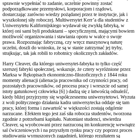
sprawnie wypełniać to zadanie, uczelnie powinny zostać
podporządkowane przemysłowi, korporacjom i rządowi,
dostarczając zarówno wiedzy pożądanej przez te instytucje, jak i
wyszkolonej siły roboczej. Multiwersytet Kerr’a dla studentów z
Uniwersytetu Kalifornijskiego wydawał się zwykłą fabryką, w
której oni sami byli produktami – specyficznymi, mającymi bowiem
możliwość organizowania i stawiania oporu w walce o swoje
prawa. Rozpoznając fabryczną, czy wręcz maszynową naturę
uczelni, doszli do wniosku, że są w stanie zatrzymać jej tryby,
strajkując, tak jak robili to robotnicy okolicznych zakładów.
Harry Cleaver, dla którego uniwersytet-fabryka to tylko część
szerszej fabryki społecznej, wskazuje, że cztery wyróżnione przez
Marksa w Rękopisach ekonomiczno-filozoficznych z 1844 roku
momenty alienacji (alienacja pracownika od czynności pracy, od
pozostałych pracowników, od procesu pracy i wreszcie od samej
istoty gatunkowej człowieka [6] ) dadzą się z łatwością odnaleźć,
kiedy bliżej przyjrzymy się współczesnemu uniwersytetowi. Wyzuta
z woli politycznego działania kadra uniwersytecka oddaje się tam
pracy, której forma i zawartość w większości zostają odgórnie
narzucane. Efektem tego jest zaś siła robocza studentów, tworzona
zgodnie z potrzebami kapitału. Natomiast studenci, stwierdza
Cleaver, są wyobcowani przez narzuconą im konkurencję wewnątrz
sal ćwiczeniowych i na przyszłym rynku pracy czy poprzez proces
studiowania wymuszonych zagadnień, którego rezultatem są