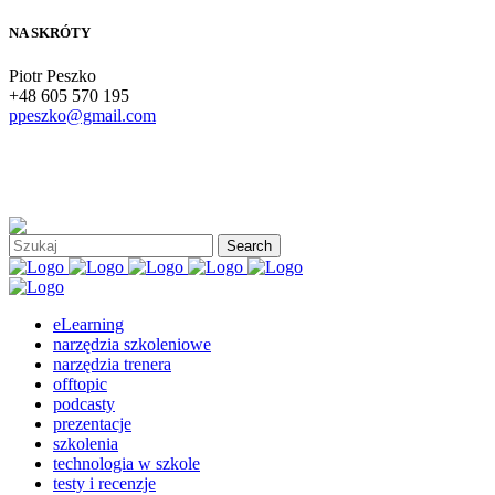
NA SKRÓTY
Piotr Peszko
+48 605 570 195
ppeszko@gmail.com
eLearning
narzędzia szkoleniowe
narzędzia trenera
offtopic
podcasty
prezentacje
szkolenia
technologia w szkole
testy i recenzje