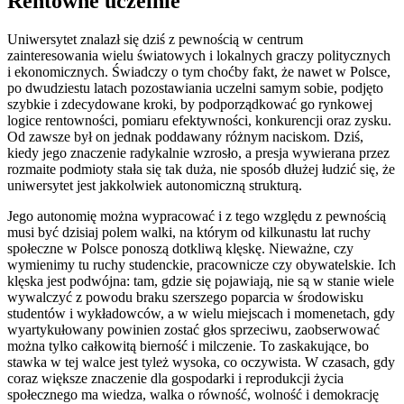
Rentowne uczelnie
Uniwersytet znalazł się dziś z pewnością w centrum
zainteresowania wielu światowych i lokalnych graczy politycznych
i ekonomicznych. Świadczy o tym choćby fakt, że nawet w Polsce,
po dwudziestu latach pozostawiania uczelni samym sobie, podjęto
szybkie i zdecydowane kroki, by podporządkować go rynkowej
logice rentowności, pomiaru efektywności, konkurencji oraz zysku.
Od zawsze był on jednak poddawany różnym naciskom. Dziś,
kiedy jego znaczenie radykalnie wzrosło, a presja wywierana przez
rozmaite podmioty stała się tak duża, nie sposób dłużej łudzić się, że
uniwersytet jest jakkolwiek autonomiczną strukturą.
Jego autonomię można wypracować i z tego względu z pewnością
musi być dzisiaj polem walki, na którym od kilkunastu lat ruchy
społeczne w Polsce ponoszą dotkliwą klęskę. Nieważne, czy
wymienimy tu ruchy studenckie, pracownicze czy obywatelskie. Ich
klęska jest podwójna: tam, gdzie się pojawiają, nie są w stanie wiele
wywalczyć z powodu braku szerszego poparcia w środowisku
studentów i wykładowców, a w wielu miejscach i momenetach, gdy
wyartykułowany powinien zostać głos sprzeciwu, zaobserwować
można tylko całkowitą bierność i milczenie. To zaskakujące, bo
stawka w tej walce jest tyleż wysoka, co oczywista. W czasach, gdy
coraz większe znaczenie dla gospodarki i reprodukcji życia
społecznego ma wiedza, walka o równość, wolność i demokrację