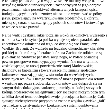
Nie mamy jednak żadnych wątpliwości, że musimy wciąż na nowo
uczyć się mówić o uniwersytecie i zachodzących w jego obrębie
przemianach; stale poszukiwać alternatywnych kategorii opisu
funkcjonujących mechanizmów; nieustannie wytwarzać wspólny
język, pozwalający na wyartykułowanie problemów, z którymi
mierzą się coraz to szersze grupy polskich studentów i testować go
w walce o nasze prawa!
Na tle walk i dyskusji, jakie toczą się wokół szkolnictwa wyższego i
nauki na świecie, sytuacja polska wydaje się nieco paradoksalna i
zdecydowanie odmienna od tego, co dzieje się we Francji czy
Wielkiej Brytanii. Ze względu na feudalno-oligarchiczny charakter
polskiej nauki reformy liberalne, które na Zachodzie odbierane są
jako atak na zdobycze państwa socjalnego, w Polsce posiadają
pewien postępowo-emancypacyjny wymiar. Nie ma w tym nic
zaskakującego, to raczej potwierdzenie starej Marksowskiej
diagnozy, że kapitalizm i towarzyszące mu zmiany społeczno-
kulturowe oznaczają postęp w stosunku do wcześniejszych,
feudalnych realiów. Dlatego zrozumieć można poparcie dla reform
wyrażone np. przez środowiska doktorantów znajdujących się na
samym dole edukacyjno-naukowej piramidy, na której szczytach
królują profesorowie nielegitymizujący się często niczym poza tym,
że kilka dekad temu odcierpieli swoje, pracując na habilitację. Cała
sytuacja niebezpiecznie przypomina znane z wojska zjawisko „fali”.
Jest nadzieja, że stymulujący konkurencję system punktowania