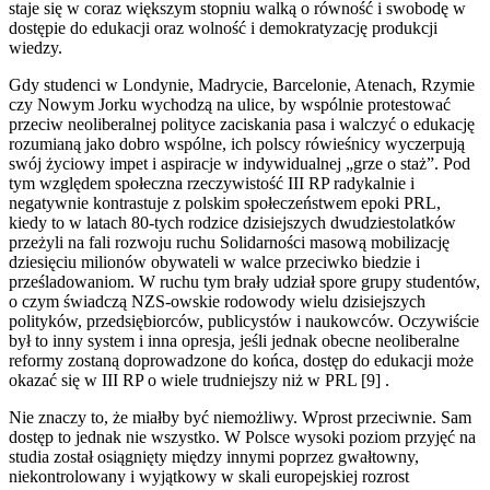
staje się w coraz większym stopniu walką o równość i swobodę w
dostępie do edukacji oraz wolność i demokratyzację produkcji
wiedzy.
Gdy studenci w Londynie, Madrycie, Barcelonie, Atenach, Rzymie
czy Nowym Jorku wychodzą na ulice, by wspólnie protestować
przeciw neoliberalnej polityce zaciskania pasa i walczyć o edukację
rozumianą jako dobro wspólne, ich polscy rówieśnicy wyczerpują
swój życiowy impet i aspiracje w indywidualnej „grze o staż”. Pod
tym względem społeczna rzeczywistość III RP radykalnie i
negatywnie kontrastuje z polskim społeczeństwem epoki PRL,
kiedy to w latach 80-tych rodzice dzisiejszych dwudziestolatków
przeżyli na fali rozwoju ruchu Solidarności masową mobilizację
dziesięciu milionów obywateli w walce przeciwko biedzie i
prześladowaniom. W ruchu tym brały udział spore grupy studentów,
o czym świadczą NZS-owskie rodowody wielu dzisiejszych
polityków, przedsiębiorców, publicystów i naukowców. Oczywiście
był to inny system i inna opresja, jeśli jednak obecne neoliberalne
reformy zostaną doprowadzone do końca, dostęp do edukacji może
okazać się w III RP o wiele trudniejszy niż w PRL [9] .
Nie znaczy to, że miałby być niemożliwy. Wprost przeciwnie. Sam
dostęp to jednak nie wszystko. W Polsce wysoki poziom przyjęć na
studia został osiągnięty między innymi poprzez gwałtowny,
niekontrolowany i wyjątkowy w skali europejskiej rozrost