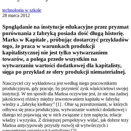
technologia w szkole
28 marca 2012
Spoglądanie na instytucje edukacyjne przez pryzmat
porównania z fabryką posiada dość długą historię.
Marks w Kapitale , próbując dostarczyć przykładów
tego, że praca w warunkach produkcji
kapitalistycznej nie jest tylko wytwarzaniem
towarów, a polega przede wszystkim na
wytwarzaniu wartości dodatkowej dla kapitalisty,
sięga po przykład ze sfery produkcji niematerialnej.
Nauczyciel czy wykładowca jest według niego pracownikiem
produkcyjnym, gdy pracuje, by przynieść zysk właścicielowi swojej
instytucji. W ten sposób dla Marksa oczywiste jest, że nie ma żadnej
jakościowej różnicy między inwestowaniem kapitału w fabrykę
wiedzy a „fabrykę kiełbasy” [1] . Obie są przestrzeniami, w których
odbywa się praca produkcyjna, wytwarzanie wartości dodatkowej i
dlatego też pojawiają się w nich związane z tym napięcia, relacje
władzy i wyzysku. Z dzisiejszej perspektywy widać, jak dobrze tezy
Marksa antycypowały przyszły rozwój sił wytwórczych i
wewnętrznej organizacji kapitalizmu [2] .