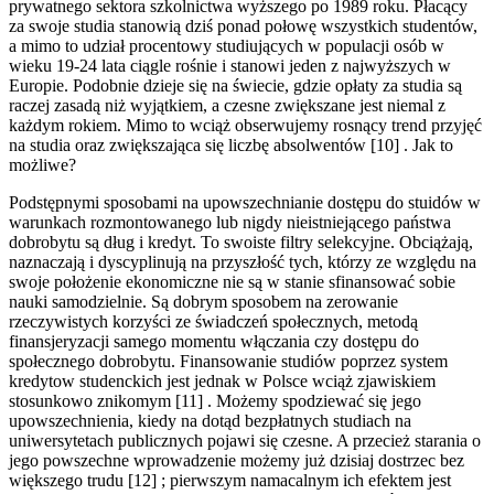
prywatnego sektora szkolnictwa wyższego po 1989 roku. Płacący
za swoje studia stanowią dziś ponad połowę wszystkich studentów,
a mimo to udział procentowy studiujących w populacji osób w
wieku 19-24 lata ciągle rośnie i stanowi jeden z najwyższych w
Europie. Podobnie dzieje się na świecie, gdzie opłaty za studia są
raczej zasadą niż wyjątkiem, a czesne zwiększane jest niemal z
każdym rokiem. Mimo to wciąż obserwujemy rosnący trend przyjęć
na studia oraz zwiększająca się liczbę absolwentów [10] . Jak to
możliwe?
Podstępnymi sposobami na upowszechnianie dostępu do stuidów w
warunkach rozmontowanego lub nigdy nieistniejącego państwa
dobrobytu są dług i kredyt. To swoiste filtry selekcyjne. Obciążają,
naznaczają i dyscyplinują na przyszłość tych, którzy ze względu na
swoje położenie ekonomiczne nie są w stanie sfinansować sobie
nauki samodzielnie. Są dobrym sposobem na zerowanie
rzeczywistych korzyści ze świadczeń społecznych, metodą
finansjeryzacji samego momentu włączania czy dostępu do
społecznego dobrobytu. Finansowanie studiów poprzez system
kredytow studenckich jest jednak w Polsce wciąż zjawiskiem
stosunkowo znikomym [11] . Możemy spodziewać się jego
upowszechnienia, kiedy na dotąd bezpłatnych studiach na
uniwersytetach publicznych pojawi się czesne. A przecież starania o
jego powszechne wprowadzenie możemy już dzisiaj dostrzec bez
większego trudu [12] ; pierwszym namacalnym ich efektem jest