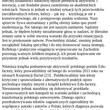
obecnej działalności naukowej będzie premiował aktywność i
inwencję, a nie feudalne prawa zasiedzenia na akademickich
włościach. Stawia to jednak w trudnej sytuacji tych przeciwników
(neo)liberalnych reform, którzy – jak my – krytykują je nie z
konserwatywnego, ale z postępowego punktu widzenia. Nasz
sprzeciw bywa utożsamiany z próbą obrony status quo przed
modernizacją. Nic takiego nie jest naszym zamiarem. Sądzimy
jednak, że błędem byłoby niezabieranie głosu w nadziei, że liberalne
zmiany same w sobie stworzą warunki dla przyszłej emancypacji.
Jest to przekonanie naiwne. Powinniśmy działać, musimy jednak
uwzględnić lokalną specyfikę i do niej dostosować naszą strategię.
Refleksja i praktyczne osiągnięcia wypracowane na Zachodzie
pozostają ważnym źródłem inspiracji, ich proste kopiowanie nie
przyniesie jednak wielu pozytywnych rezultatów.
Niniejsza książka podsumowuje aktywność polskiego portalu Edu-
factory, który prowadziliśmy od lutego do września 2011 roku na
stronach Korporacji Ha!art [23] . Publikowaliśmy tam teksty
krytyczne i sprawozdania z alternatywnych praktyk oporu
pochodzące między innymi z książki kolektywu Edu-factory.
Nieustannie jednak staraliśmy się dokonywać przekładu
wypracowanych tam kategorii na warunki polskie i zachodzącą
transformację polskiego uniwersytetu. Dlatego oprócz
przedrukowywania tekstów zagranicznych zaprosiliśmy do
współpracy autorki i autorów z Polski, których diagnoza pozwala