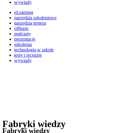
wywiady
eLearning
narzędzia szkoleniowe
narzędzia trenera
offtopic
podcasty
prezentacje
szkolenia
technologia w szkole
testy i recenzje
wywiady
Fabryki wiedzy
Fabryki wiedzy