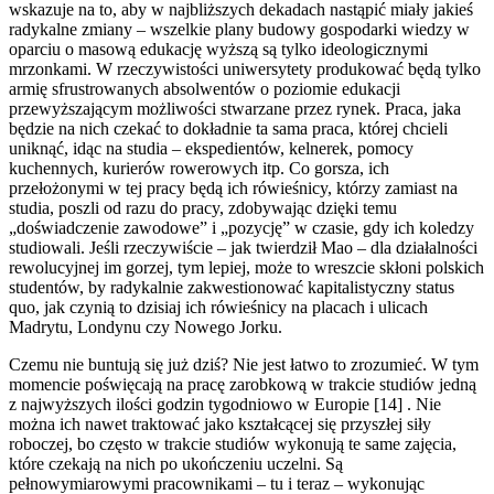
wskazuje na to, aby w najbliższych dekadach nastąpić miały jakieś
radykalne zmiany – wszelkie plany budowy gospodarki wiedzy w
oparciu o masową edukację wyższą są tylko ideologicznymi
mrzonkami. W rzeczywistości uniwersytety produkować będą tylko
armię sfrustrowanych absolwentów o poziomie edukacji
przewyższającym możliwości stwarzane przez rynek. Praca, jaka
będzie na nich czekać to dokładnie ta sama praca, której chcieli
uniknąć, idąc na studia – ekspedientów, kelnerek, pomocy
kuchennych, kurierów rowerowych itp. Co gorsza, ich
przełożonymi w tej pracy będą ich rówieśnicy, którzy zamiast na
studia, poszli od razu do pracy, zdobywając dzięki temu
„doświadczenie zawodowe” i „pozycję” w czasie, gdy ich koledzy
studiowali. Jeśli rzeczywiście – jak twierdził Mao – dla działalności
rewolucyjnej im gorzej, tym lepiej, może to wreszcie skłoni polskich
studentów, by radykalnie zakwestionować kapitalistyczny status
quo, jak czynią to dzisiaj ich rówieśnicy na placach i ulicach
Madrytu, Londynu czy Nowego Jorku.
Czemu nie buntują się już dziś? Nie jest łatwo to zrozumieć. W tym
momencie poświęcają na pracę zarobkową w trakcie studiów jedną
z najwyższych ilości godzin tygodniowo w Europie [14] . Nie
można ich nawet traktować jako kształcącej się przyszłej siły
roboczej, bo często w trakcie studiów wykonują te same zajęcia,
które czekają na nich po ukończeniu uczelni. Są
pełnowymiarowymi pracownikami – tu i teraz – wykonując