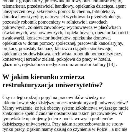
robotnik gospodarczy, pracownik biurowy oraz administracyjny,
telemarketer, przedstawiciel handlowy, opiekunka dziecięca, agent
ubezpieczeniowy, sekretarka, pomoc kuchenna, bibliotekarz,
doradca inwestycyjny, nauczyciel wychowania przedszkolnego,
pozostały robotnik pomocniczy w rolnictwie i zawodach
pokrewnych, żołnierz zawodowy, wychowawca w placówkach
oświatowych, wychowawczych, i opiekuńczych, operator koparki i
zwałowarki, konserwator budynków, opiekunka domowa,
opiekunka w domu pomocy społecznej, pracownik kancelaryjny,
brukarz, pozostały kucharz, kierowca ciągnika siodłowego,
opiekunka środowiskowa, archiwista, robotnik pomocniczy przy
konserwacji terenów zieleni, pokojowa do pracy w hotelu,
glazurnik, rejestratorka medyczna oraz animator kultury [13] .
W jakim kierunku zmierza
restrukturyzacja uniwersytetów?
Czy na tego rodzaju popyt na pracowników wiedzy ma
ukierunkować się dzisiejszy proces restrukturyzacji uniwersytetów?
Mamy wrażenie, że już obecny system szkolnictwa wyższego może
znakomicie spełnić zadanie dostarczania takich pracowników. W
tym właśnie upatrujemy jeden z podstawowych problemów
dzisiejszego uniwersytetu. Przy takim zapotrzebowaniu ze strony
rynku pracy, z jakim mamy dzisiaj do czynienia w Polce – a nic nie