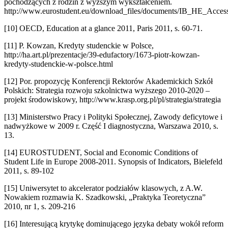
pochodzących z rodzin z wyższym wykształceniem.
http://www.eurostudent.eu/download_files/documents/IB_HE_Acces
[10] OECD, Education at a glance 2011, Paris 2011, s. 60-71.
[11] P. Kowzan, Kredyty studenckie w Polsce,
http://ha.art.pl/prezentacje/39-edufactory/1673-piotr-kowzan-
kredyty-studenckie-w-polsce.html
[12] Por. propozycję Konferencji Rektorów Akademickich Szkół
Polskich: Strategia rozwoju szkolnictwa wyższego 2010-2020 –
projekt środowiskowy, http://www.krasp.org.pl/pl/strategia/strategia
[13] Ministerstwo Pracy i Polityki Społecznej, Zawody deficytowe i
nadwyżkowe w 2009 r. Część I diagnostyczna, Warszawa 2010, s.
13.
[14] EUROSTUDENT, Social and Economic Conditions of
Student Life in Europe 2008-2011. Synopsis of Indicators, Bielefeld
2011, s. 89-102
[15] Uniwersytet to akcelerator podziałów klasowych, z A.W.
Nowakiem rozmawia K. Szadkowski, „Praktyka Teoretyczna”
2010, nr 1, s. 209-216
[16] Interesującą krytykę dominującego języka debaty wokół reform