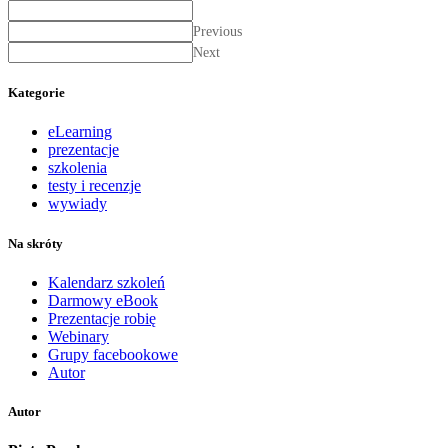
Previous
Next
Kategorie
eLearning
prezentacje
szkolenia
testy i recenzje
wywiady
Na skróty
Kalendarz szkoleń
Darmowy eBook
Prezentacje robię
Webinary
Grupy facebookowe
Autor
Autor