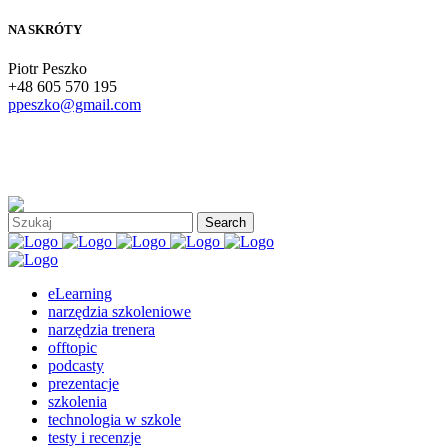
NA SKRÓTY
Piotr Peszko
+48 605 570 195
ppeszko@gmail.com
eLearning
narzędzia szkoleniowe
narzędzia trenera
offtopic
podcasty
prezentacje
szkolenia
technologia w szkole
testy i recenzje