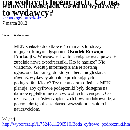
na wolnych licencjach. Co na
wolnych licencjach. Co na to wydawcy?
to wydawcy?
technologia w szkole
7 marca 2012
Gazeta Wyborcza:
MEN znalazło dodatkowe 45 mln zł z funduszy
unijnych, którymi dysponuje
Ośrodek Rozwoju
Edukacji
w Warszawie. I za te pieniądze mają powstać
zupełnie nowe e-podręczniki. Kto je napisze? Nie
wiadomo. Według informacji z MEN zostaną
ogłoszone konkursy, do których będą mogli stanąć
również wydawcy aktualnie produkujących
podręczniki. Kiedy? Też nie wiadomo. Jednak MEN
planuje, aby cyfrowe podręczniki były dostępne na
darmowej platformie na tzw. wolnych licencjach. Co
oznacza, że państwo zapłaci za ich wyprodukowanie, a
potem udostępni je za darmo wszystkim uczniom i
nauczycielom.
Więcej…
http://wyborcza.pl/1,75248,11296510,Beda_cyfrowe_podreczniki.h