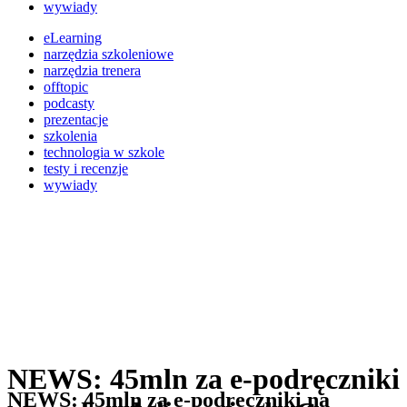
wywiady
eLearning
narzędzia szkoleniowe
narzędzia trenera
offtopic
podcasty
prezentacje
szkolenia
technologia w szkole
testy i recenzje
wywiady
NEWS: 45mln za e-podręczniki
NEWS: 45mln za e-podręczniki na