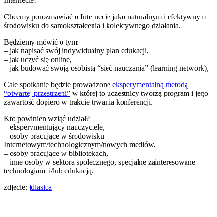
Internecie!
Chcemy porozmawiać o Internecie jako naturalnym i efektywnym
środowisku do samokształcenia i kolektywnego działania.
Będziemy mówić o tym:
– jak napisać swój indywidualny plan edukacji,
– jak uczyć się online,
– jak budować swoją osobistą “sieć nauczania” (learning network),
Całe spotkanie będzie prowadzone
eksperymentalną metodą
“otwartej przestrzeni”
w której to uczestnicy tworzą program i jego
zawartość dopiero w trakcie trwania konferencji.
Kto powinien wziąć udział?
– eksperymentujący nauczyciele,
– osoby pracujące w środowisku
Internetowym/technologicznym/nowych mediów,
– osoby pracujące w bibliotekach,
– inne osoby w sektora społecznego, specjalne zainteresowane
technologiami i/lub edukacją.
zdjęcie:
jdlasica