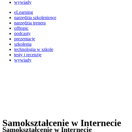
wywiady
eLearning
narzędzia szkoleniowe
narzędzia trenera
offtopic
podcasty
prezentacje
szkolenia
technologia w szkole
testy i recenzje
wywiady
Samokształcenie w Internecie
Samokształcenie w Internecie