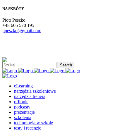
NA SKRÓTY
Piotr Peszko
+48 605 570 195
ppeszko@gmail.com
eLearning
narzędzia szkoleniowe
narzędzia trenera
offtopic
podcasty
prezentacje
szkolenia
technologia w szkole
testy i recenzje