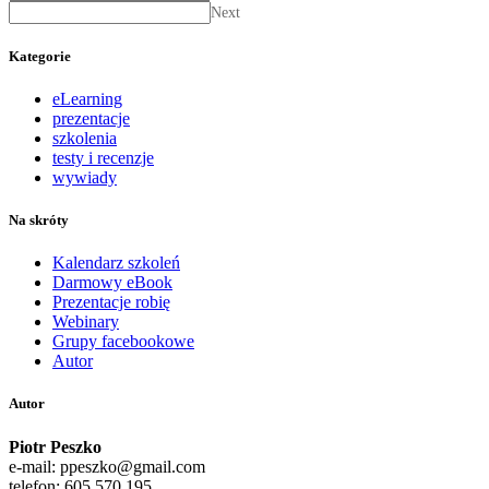
Next
Kategorie
eLearning
prezentacje
szkolenia
testy i recenzje
wywiady
Na skróty
Kalendarz szkoleń
Darmowy eBook
Prezentacje robię
Webinary
Grupy facebookowe
Autor
Autor
Piotr Peszko
e-mail: ppeszko@gmail.com
telefon: 605 570 195