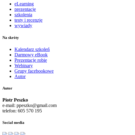
eLearning
prezentacje
szkolenia
testy i recenzje
wywiady
Na skróty
Kalendarz szkoleń
Darmowy eBook
Prezentacje robię
Webinary
Grupy facebookowe
Autor
Autor
Piotr Peszko
e-mail: ppeszko@gmail.com
telefon: 605 570 195
Social media