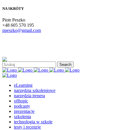
NA SKRÓTY
Piotr Peszko
+48 605 570 195
ppeszko@gmail.com
eLearning
narzędzia szkoleniowe
narzędzia trenera
offtopic
podcasty
prezentacje
szkolenia
technologia w szkole
testy i recenzje