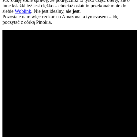
PS. Zdaję sobie sprawę, że podręczniki to tylko część oferty, ale o
inne książki też jest ciężko – chociaż ostatnio przekonał mnie do
siebie
Woblink
. Nie jest idealny, ale
jest
.
Pozostaje nam więc czekać na Amazona, a tymczasem – idę
poczytać z córką Pinokia.