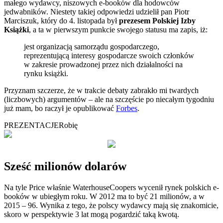
małego wydawcy, niszowych e-booków dla hodowców
jedwabników. Niestety takiej odpowiedzi udzielił pan Piotr
Marciszuk, który do 4. listopada był
prezesem Polskiej Izby
Książki
, a ta w pierwszym punkcie swojego statusu ma zapis, iż:
jest organizacją samorządu gospodarczego,
reprezentującą interesy gospodarcze swoich członków
w zakresie prowadzonej przez nich działalności na
rynku książki.
Przyznam szczerze, że w trakcie debaty zabrakło mi twardych
(liczbowych) argumentów – ale na szczęście po niecałym tygodniu
już mam, bo raczył je opublikować
Forbes
.
PREZENTACJE
Robię
Sześć milionów dolarów
Na tyle Price właśnie WaterhouseCoopers wycenił rynek polskich e-
booków w ubiegłym roku. W 2012 ma to być 21 milionów, a w
2015 – 96. Wynika z tego, że polscy wydawcy mają się znakomicie,
skoro w perspektywie 3 lat mogą pogardzić taką kwotą.