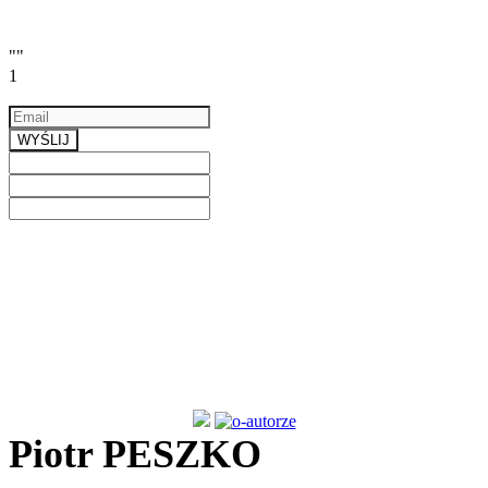
""
1
Email
a valid email
WYŚLIJ
Previous
Next
Piotr PESZKO