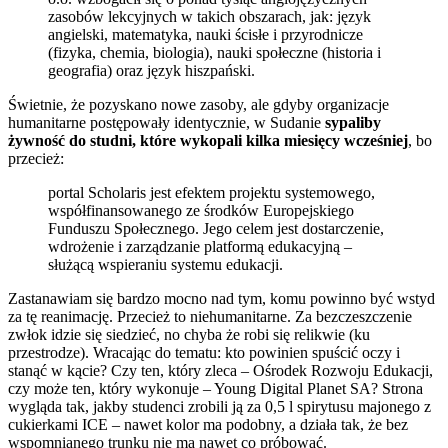
zasobów lekcyjnych w takich obszarach, jak: język
angielski, matematyka, nauki ścisłe i przyrodnicze
(fizyka, chemia, biologia), nauki społeczne (historia i
geografia) oraz język hiszpański.
Świetnie, że pozyskano nowe zasoby, ale gdyby organizacje
humanitarne postępowały identycznie, w Sudanie
sypaliby
żywność do studni, które wykopali kilka miesięcy wcześniej
, bo
przecież:
portal Scholaris jest efektem projektu systemowego,
współfinansowanego ze środków Europejskiego
Funduszu Społecznego. Jego celem jest dostarczenie,
wdrożenie i zarządzanie platformą edukacyjną –
służącą wspieraniu systemu edukacji.
Zastanawiam się bardzo mocno nad tym, komu powinno być wstyd
za tę reanimację. Przecież to niehumanitarne. Za bezczeszczenie
zwłok idzie się siedzieć, no chyba że robi się relikwie (ku
przestrodze). Wracając do tematu: kto powinien spuścić oczy i
stanąć w kącie? Czy ten, który zleca – Ośrodek Rozwoju Edukacji,
czy może ten, który wykonuje – Young Digital Planet SA? Strona
wygląda tak, jakby studenci zrobili ją za 0,5 l spirytusu majonego z
cukierkami ICE – nawet kolor ma podobny, a działa tak, że bez
wspomnianego trunku nie ma nawet co próbować.