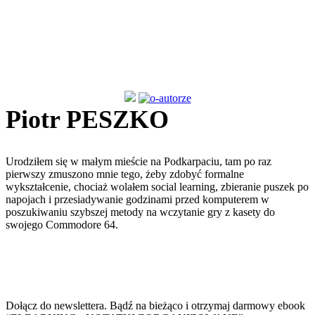
Piotr PESZKO
Urodziłem się w małym mieście na Podkarpaciu, tam po raz
pierwszy zmuszono mnie tego, żeby zdobyć formalne
wykształcenie, chociaż wolałem social learning, zbieranie puszek po
napojach i przesiadywanie godzinami przed komputerem w
poszukiwaniu szybszej metody na wczytanie gry z kasety do
swojego Commodore 64.
Dołącz do newslettera. Bądź na bieżąco i otrzymaj darmowy ebook