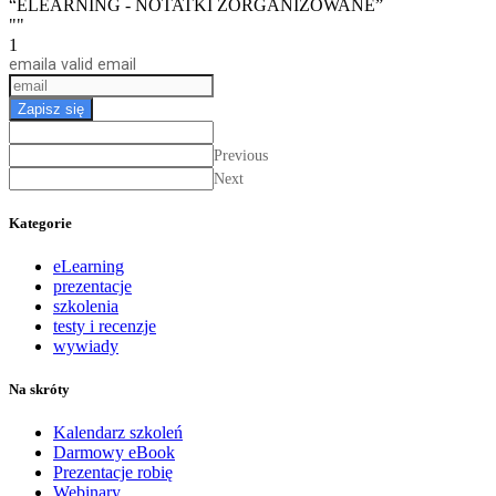
“ELEARNING - NOTATKI ZORGANIZOWANE”
""
1
email
a valid email
Zapisz się
Previous
Next
Kategorie
eLearning
prezentacje
szkolenia
testy i recenzje
wywiady
Na skróty
Kalendarz szkoleń
Darmowy eBook
Prezentacje robię
Webinary