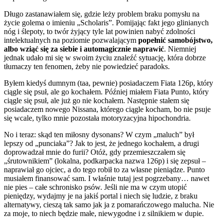
Długo zastanawiałem się, gdzie leży problem braku pomysłu na
życie golema o imieniu „Scholaris”. Pomijając fakt jego glinianych
nóg i ślepoty, to twór żyjący tyle lat powinien nabyć zdolności
intelektualnych na poziomie pozwalającym
popełnić samobójstwo,
albo wziąć się za siebie i automagicznie naprawić
. Niemniej
jednak udało mi się w swoim życiu znaleźć sytuację, która dobrze
tłumaczy ten fenomen, żeby nie powiedzieć paradoks.
Byłem kiedyś dumnym (taa, pewnie) posiadaczem Fiata 126p, który
ciągle się psuł, ale go kochałem. Później miałem Fiata Punto, który
ciągle się psuł, ale już go nie kochałem. Następnie stałem się
posiadaczem nowego Nissana, którego ciągle kocham, bo nie psuje
się wcale, tylko mnie pozostała motoryzacyjna hipochondria.
No i teraz: skąd ten miłosny dysonans? W czym „maluch” był
lepszy od „punciaka”? Jak to jest, że jednego kochałem, a drugi
doprowadzał mnie do furii? Otóż, gdy przemieszczałem się
„śrutownikiem” (lokalna, podkarpacka nazwa 126p) i się zepsuł –
naprawiał go ojciec, a do tego robił to za własne pieniądze. Punto
musiałem finansować sam. I właśnie tutaj jest pogrzebany… nawet
nie pies – całe schronisko psów. Jeśli nie ma w czym utopić
pieniędzy, wydajmy je na jakiś portal i niech się ludzie, z braku
alternatywy, cieszą tak samo jak ja z pomarańczowego malucha. Nie
za moje, to niech będzie małe, niewygodne i z silnikiem w dupie.