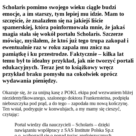
Scholaris pomimo swojego wieku ciągle budzi
emocje, a im starszy, tym lepiej mu idzie. Mam to
szczęście, że znalazłem się na jakiejś liście
spamerskiej, która poinformowała mnie, że jakaś
magia stała się wokół portalu Scholaris. Szczerze
mówiąc,
myślałem, że ktoś już tego trupa zakopał i
ewentualnie raz w roku zapala mu znicz na
pamiątkę i ku przestrodze
. Faktycznie – kilka lat
temu był to idealny przykład, jak
nie
tworzyć portali
edukacyjnych. Teraz jest to książkowy wręcz
przykład braku pomysłu na cokolwiek oprócz
wydawania pieniędzy.
Okazuje się, że za unijną kasę z POKL ekipa pod wezwaniem bliżej
niezidentyfikowanego, szalonego doktora Frankensteina, podpięła
nieboszczyka pod prąd, a do tego – zapodała mu nową kończynę.
Ten wstał, podryguje w konwulsjach, a my mamy się cieszyć,
czytając:
Portal wiedzy dla nauczycieli – Scholaris – dzięki
nawiązaniu współpracy z SAS Institute Polska Sp.z
o.o. wzbogacił się o ponad tysiąc anglojęzycznych