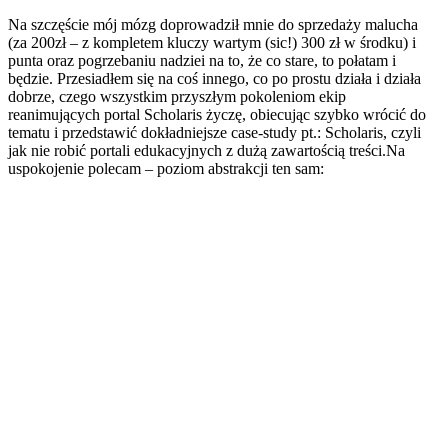
Na szczęście mój mózg doprowadził mnie do sprzedaży malucha
(za 200zł – z kompletem kluczy wartym (sic!) 300 zł w środku) i
punta oraz pogrzebaniu nadziei na to, że co stare, to połatam i
będzie. Przesiadłem się na coś innego, co po prostu działa i działa
dobrze, czego wszystkim przyszłym pokoleniom ekip
reanimujących portal Scholaris życzę, obiecując szybko wrócić do
tematu i przedstawić dokładniejsze case-study pt.: Scholaris, czyli
jak nie robić portali edukacyjnych z dużą zawartością treści.Na
uspokojenie polecam – poziom abstrakcji ten sam: