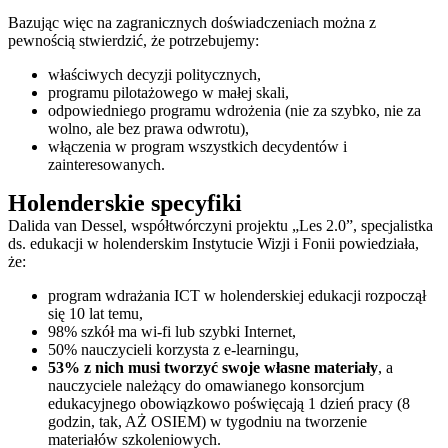
Bazując więc na zagranicznych doświadczeniach można z
pewnością stwierdzić, że potrzebujemy:
właściwych decyzji politycznych,
programu pilotażowego w małej skali,
odpowiedniego programu wdrożenia (nie za szybko, nie za
wolno, ale bez prawa odwrotu),
włączenia w program wszystkich decydentów i
zainteresowanych.
Holenderskie specyfiki
Dalida van Dessel, współtwórczyni projektu „Les 2.0”, specjalistka
ds. edukacji w holenderskim Instytucie Wizji i Fonii powiedziała,
że:
program wdrażania ICT w holenderskiej edukacji rozpoczął
się 10 lat temu,
98% szkół ma wi-fi lub szybki Internet,
50% nauczycieli korzysta z e-learningu,
53% z nich musi tworzyć swoje własne materiały
, a
nauczyciele należący do omawianego konsorcjum
edukacyjnego obowiązkowo poświęcają 1 dzień pracy (8
godzin, tak, AŻ OSIEM) w tygodniu na tworzenie
materiałów szkoleniowych.