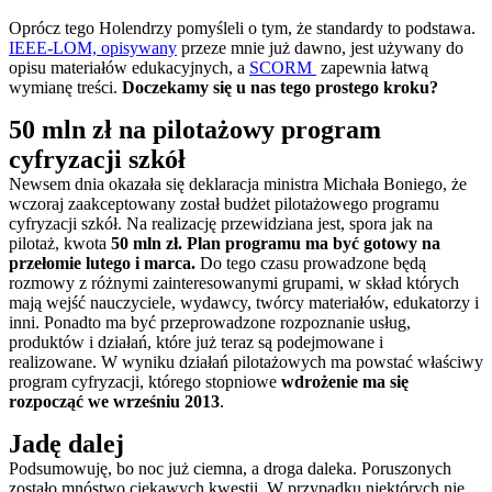
Oprócz tego Holendrzy pomyśleli o tym, że standardy to podstawa.
IEEE-LOM, opisywany
przeze mnie już dawno, jest używany do
opisu materiałów edukacyjnych, a
SCORM
zapewnia łatwą
wymianę treści.
Doczekamy się u nas tego prostego kroku?
50 mln zł na pilotażowy program
cyfryzacji szkół
Newsem dnia okazała się deklaracja ministra Michała Boniego, że
wczoraj zaakceptowany został budżet pilotażowego programu
cyfryzacji szkół. Na realizację przewidziana jest, spora jak na
pilotaż, kwota
50 mln zł. Plan programu ma być gotowy na
przełomie lutego i marca.
Do tego czasu prowadzone będą
rozmowy z różnymi zainteresowanymi grupami, w skład których
mają wejść nauczyciele, wydawcy, twórcy materiałów, edukatorzy i
inni. Ponadto ma być przeprowadzone rozpoznanie usług,
produktów i działań, które już teraz są podejmowane i
realizowane. W wyniku działań pilotażowych ma powstać właściwy
program cyfryzacji, którego stopniowe
wdrożenie ma się
rozpocząć we wrześniu 2013
.
Jadę dalej
Podsumowuję, bo noc już ciemna, a droga daleka. Poruszonych
zostało mnóstwo ciekawych kwestii. W przypadku niektórych nie