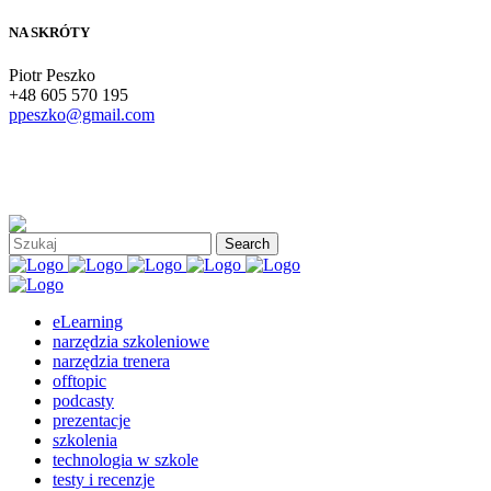
NA SKRÓTY
Piotr Peszko
+48 605 570 195
ppeszko@gmail.com
eLearning
narzędzia szkoleniowe
narzędzia trenera
offtopic
podcasty
prezentacje
szkolenia
technologia w szkole
testy i recenzje