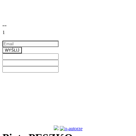
""
1
Email
a valid email
WYŚLIJ
Previous
Next