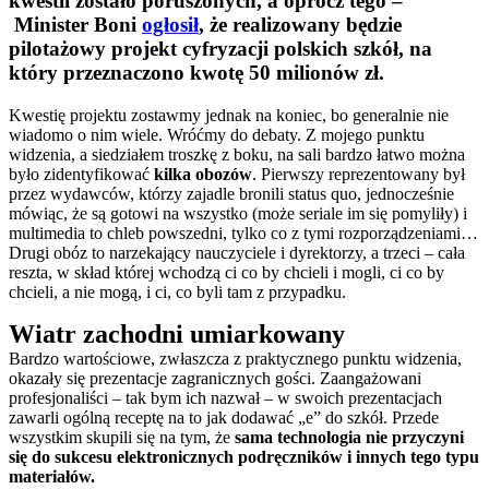
kwestii zostało poruszonych, a oprócz tego –
Minister Boni
ogłosił
, że
realizowany będzie
pilotażowy projekt cyfryzacji polskich szkół, na
który przeznaczono kwotę 50 milionów zł.
Kwestię projektu zostawmy jednak na koniec, bo generalnie nie
wiadomo o nim wiele. Wróćmy do debaty. Z mojego punktu
widzenia, a siedziałem troszkę z boku, na sali bardzo łatwo można
było zidentyfikować
kilka obozów
. Pierwszy reprezentowany był
przez wydawców, którzy zajadle bronili status quo, jednocześnie
mówiąc, że są gotowi na wszystko (może seriale im się pomyliły) i
multimedia to chleb powszedni, tylko co z tymi rozporządzeniami…
Drugi obóz to narzekający nauczyciele i dyrektorzy, a trzeci – cała
reszta, w skład której wchodzą ci co by chcieli i mogli, ci co by
chcieli, a nie mogą, i ci, co byli tam z przypadku.
Wiatr zachodni umiarkowany
Bardzo wartościowe, zwłaszcza z praktycznego punktu widzenia,
okazały się prezentacje zagranicznych gości. Zaangażowani
profesjonaliści – tak bym ich nazwał – w swoich prezentacjach
zawarli ogólną receptę na to jak dodawać „e” do szkół. Przede
wszystkim skupili się na tym, że
sama technologia nie przyczyni
się do sukcesu elektronicznych podręczników i innych tego typu
materiałów.