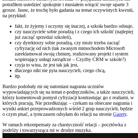
potrafiłem usiedzieć spokojnie i musiałem wtrącić swoje uparte 3
grosze. Jasne, że trochę było gadania na temat oczywistych kwestii,
na przykład:
fakt, że żyjemy i uczymy się inaczej, a szkoła bardzo odstaje,
czy nauczyciele sobie poradzą i z czego ich szkolić (najlepiej
już zacząć sprzedaż szkoleń),
czy dyrektorzy sobie poradzą, czy może trzeba zacząć
cyfryzację od nich (tak zwanym mimochodem Microsoft
zareklamował swoją chmurę, realizowany projekt i system
wspierający usługi zarządcze – Czyżby CRM w szkole?)
czyja to wina, że jest tak jak jest,
dlaczego nikt nie pyta nauczycieli, czego chcą,
itp.
Bardzo podobały mi się natomiast nagrania uczniów
wypowiadających się na temat e-podręczników, a także nauczycieli,
którzy komentowali pomysł cyfryzacji kontrastując go z realiami, w
których pracują. Nie przedłużając – czekam na obiecane nagrania i
wyniki ankiet przeprowadzonych wśród 2 grup nauczycieli, będzie
o czym pisać, a tymczasem odsyłam do relacji na stronie
Gazety
.
W ramach rekompensaty za chaotyczność relacji – pocztówka z
podróży i towarzysząca mi w drodze muzyka.