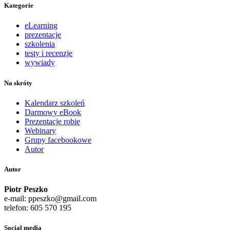
Kategorie
eLearning
prezentacje
szkolenia
testy i recenzje
wywiady
Na skróty
Kalendarz szkoleń
Darmowy eBook
Prezentacje robię
Webinary
Grupy facebookowe
Autor
Autor
Piotr Peszko
e-mail: ppeszko@gmail.com
telefon: 605 570 195
Social media