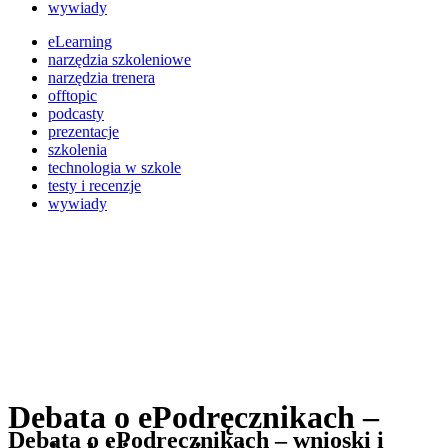
wywiady
eLearning
narzędzia szkoleniowe
narzędzia trenera
offtopic
podcasty
prezentacje
szkolenia
technologia w szkole
testy i recenzje
wywiady
Debata o ePodręcznikach –
Debata o ePodręcznikach – wnioski i