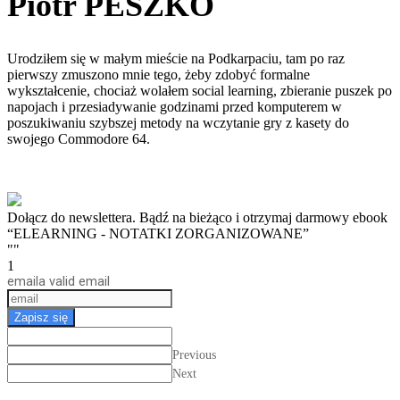
Piotr PESZKO
Urodziłem się w małym mieście na Podkarpaciu, tam po raz
pierwszy zmuszono mnie tego, żeby zdobyć formalne
wykształcenie, chociaż wolałem social learning, zbieranie puszek po
napojach i przesiadywanie godzinami przed komputerem w
poszukiwaniu szybszej metody na wczytanie gry z kasety do
swojego Commodore 64.
Dołącz do newslettera. Bądź na bieżąco i otrzymaj darmowy ebook
“ELEARNING - NOTATKI ZORGANIZOWANE”
""
1
email
a valid email
Zapisz się
Previous
Next