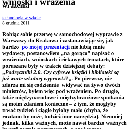
wnioski i wrażenia
wrażenia
technologia w szkole
8 grudnia 2011
Robiąc sobie przerwę w samochodowej wyprawie z
Warszawy do Krakowa i zastanawiając się,
jak
bardzo
po mojej prezentacji
nie lubią mnie
wydawcy,
postanowiłem „na gorąco” napisać o
wrażeniach, wnioskach i ciekawych tematach, które
poruszane były w trakcie dzisiejszej debaty:
„
Podręczniki 2.0. Czy cyfrowe książki i biblioteki są
już warte szkolnej wyprawki?
„. Po pierwsze, nie
zdarza mi się codziennie widywać na żywo dwóch
ministrów, byłem więc pod wrażeniem. Po drugie,
takie międzynarodowe i międzybranżowe spotkania
są moim zdaniem konieczne – z tym, że mogłyby
trwać tydzień i ciągle byłoby mało (chyba, że
rozdano by noże, tudzież inne narzędzia). Niemniej
jednak, kilka ważnych, może nawet bardzo ważnych