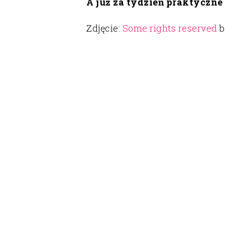
A już za tydzień praktyczn
Zdjęcie:
Some rights reserved
b