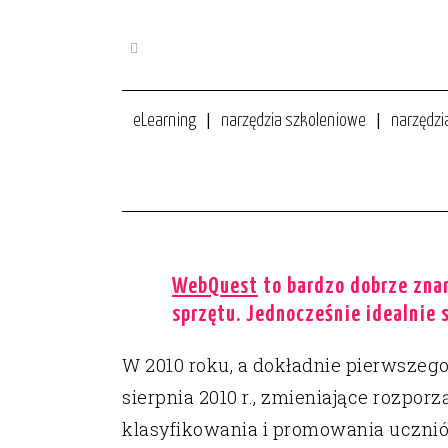
eLearning
narzędzia szkoleniowe
narzędzi
METODA PROJEKTU, CZYLI
technologia w szkole
WebQuest
to bardzo dobrze znan
sprzętu. Jednocześnie idealnie 
W 2010 roku, a dokładnie pierwszego
sierpnia 2010 r., zmieniające rozpor
klasyfikowania i promowania uczni