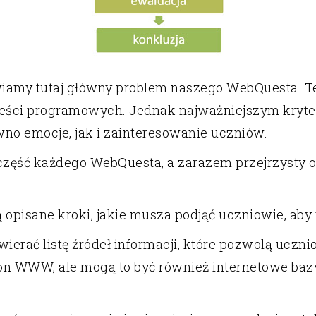
wiamy tutaj główny problem naszego WebQuesta. 
treści programowych. Jednak najważniejszym kryt
wno emocje, jak i zainteresowanie uczniów.
 część każdego WebQuesta, a zarazem przejrzysty op
ną opisane kroki, jakie musza podjąć uczniowie, ab
ierać listę źródeł informacji, które pozwolą uczn
tron WWW, ale mogą to być również internetowe baz