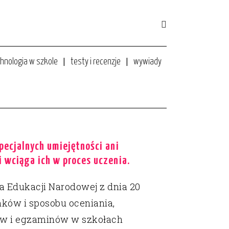
hnologia w szkole
testy i recenzje
wywiady
24 listopada 2011
ecjalnych umiejętności ani
i wciąga ich w proces uczenia.
a Edukacji Narodowej z dnia 20
nków i sposobu oceniania,
ów i egzaminów w szkołach