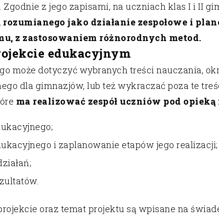
). Zgodnie z jego zapisami, na uczniach klas I i II
, rozumianego jako działanie zespołowe i pla
mu, z zastosowaniem różnorodnych metod.
ojekcie edukacyjnym
go może dotyczyć wybranych treści nauczania, ok
go dla gimnazjów, lub też wykraczać poza te treśc
tóre
ma realizować zespół uczniów pod opieką
dukacyjnego;
dukacyjnego i zaplanowanie etapów jego realizacji;
ziałań;
zultatów.
projekcie oraz temat projektu są wpisane na świa