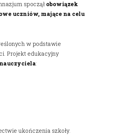
 gimnazjum spoczął
obowiązek
nowe uczniów, mające na celu
reślonych w podstawie
i. Projekt edukacyjny
 nauczyciela
:
dectwie ukończenia szkoły.