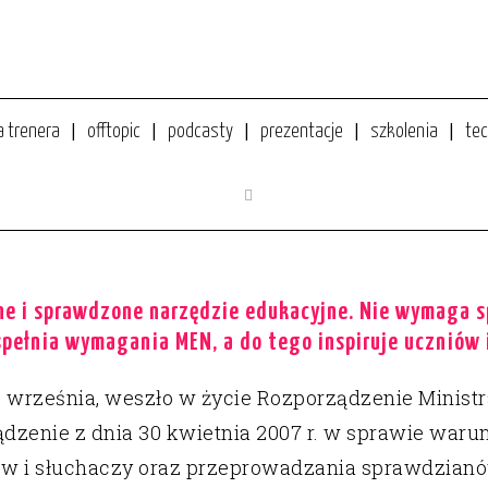
a trenera
offtopic
podcasty
prezentacje
szkolenia
tec
 WEBQUEST W GIMNAZJUM
e i sprawdzone narzędzie edukacyjne. Nie wymaga sp
spełnia wymagania MEN, a do tego inspiruje uczniów 
 września, weszło w życie Rozporządzenie Ministr
ządzenie z dnia 30 kwietnia 2007 r. w sprawie waru
ów i słuchaczy oraz przeprowadzania sprawdzian