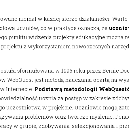
owane niemal w każdej sferze działalności. Warto p
połowa uczniów, co w praktyce oznacza, że
ucznio
nego punktu widzenia projekty edukacyjne można r
projektu z wykorzystaniem nowoczesnych narzędz
 została sformułowana w 1995 roku przez Bernie D
rów WebQuest jest metodą nauczania opartą na wy
 w Internecie.
Podstawą metodologii WebQuest
powiedzialność ucznia za postęp w zakresie zdoby
o uczestnictwa w projekcie. Uczniowie mogą zat
ązywania problemów oraz twórcze myślenie. Ponad
pracy w grupie, zdobywania, selekcjonowania i prze