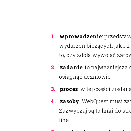
wprowadzenie
: przedsta
wydarzeń bieżących jak i 
to, czy zdoła wywołać zaró
zadanie
: to najważniejsza
osiągnąć uczniowie.
proces
: w tej części zosta
zasoby
: WebQuest musi zaw
Zazwyczaj są to linki do s
line.