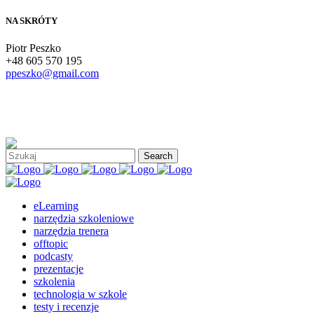
NA SKRÓTY
Piotr Peszko
+48 605 570 195
ppeszko@gmail.com
eLearning
narzędzia szkoleniowe
narzędzia trenera
offtopic
podcasty
prezentacje
szkolenia
technologia w szkole
testy i recenzje