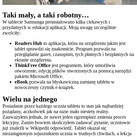
Taki mały, a taki robotny…
W tablecie Samsunga preinstalowano kilka ciekawych i
przydatnych w edukacji aplikacji. Moją uwagę szczególnie
zwróciły:
Readers Hub
to aplikacja, która na urządzeniu jakim jest
tablet sprawdzi się znakomicie. Program pozwala na
przeglądanie gazet, czasopism, tych płatnych i bezpłatnych na
ekranie urządzenia.
ThinkFree Office
jest programem, który umożliwia
otworzenie, edycję plików stworzonych za pomocą narzędzi
pakietu Microsoft Office.
eBook
pozwala na błyskawiczną zamianę tabletu w
nowoczesny czytnik e-książek.
Wielu na jednego
Posiadanie przez każdego ucznia tabletu to stan jak najbardziej
pożądany, aczkolwiek jak na razie mało niestety realny.
Zauważyłem jednak, że nawet jeden egzemplarz zmienia proces
lekcyjny. Zanim bowiem skończyłem zadawać pytanie, uczniowie
już znaleźli w Wikipedii odpowiedź. Tablet okazał się
niezastąpionym sojusznikiem ucznia w trudnych chwilach, a lekcja