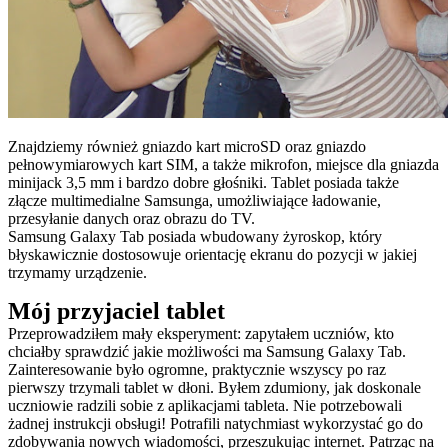
Znajdziemy również gniazdo kart microSD oraz gniazdo
pełnowymiarowych kart SIM, a także mikrofon, miejsce dla gniazda
minijack 3,5 mm i bardzo dobre głośniki. Tablet posiada także
złącze multimedialne Samsunga, umożliwiające ładowanie,
przesyłanie danych oraz obrazu do TV.
Samsung Galaxy Tab posiada wbudowany żyroskop, który
błyskawicznie dostosowuje orientację ekranu do pozycji w jakiej
trzymamy urządzenie.
Mój przyjaciel tablet
Przeprowadziłem mały eksperyment: zapytałem uczniów, kto
chciałby sprawdzić jakie możliwości ma Samsung Galaxy Tab.
Zainteresowanie było ogromne, praktycznie wszyscy po raz
pierwszy trzymali tablet w dłoni. Byłem zdumiony, jak doskonale
uczniowie radzili sobie z aplikacjami tableta. Nie potrzebowali
żadnej instrukcji obsługi! Potrafili natychmiast wykorzystać go do
zdobywania nowych wiadomości, przeszukując internet. Patrząc na