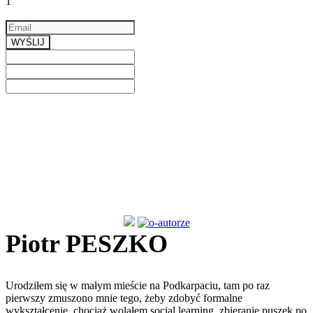
1
Email
a valid email
WYŚLIJ
Previous
Next
Piotr PESZKO
Urodziłem się w małym mieście na Podkarpaciu, tam po raz
pierwszy zmuszono mnie tego, żeby zdobyć formalne
wykształcenie, chociaż wolałem social learning, zbieranie puszek po