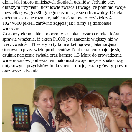
dłoni, jak i sporo mniejszych dłoniach uczniów. Jedynie przy
dłuższym trzymaniu uczniowie zwracali uwagę, że pomimo swoje
niewielkiej wagi /380 g/ jego ciężar staje się odczuwalny. Dzięki
dużemu jak na te rozmiary tabletu ekranowi o rozdzielczości
1024×600 pikseli zarówno zdjęcia jak i filmy są doskonale
widoczne.
7-calowy ekran tabletu otoczony jest okala czarna ramka, która
sprawia wrażenie, iż ekran P1000 jest znacznie większy niż w
rzeczywistości. Niestety to tylko marketingowa „fatamorgana”
stosowana przez wielu producentów. Nad ekranem znajduje się
czujnik natężenia światła oraz kamerę 1,3 Mpix do prowadzenia
wideorozmów, pod ekranem natomiast swoje miejsce znalazł rząd
dotykowych przycisków funkcyjnych: opcje, ekran główny, powrót
oraz wyszukiwanie.