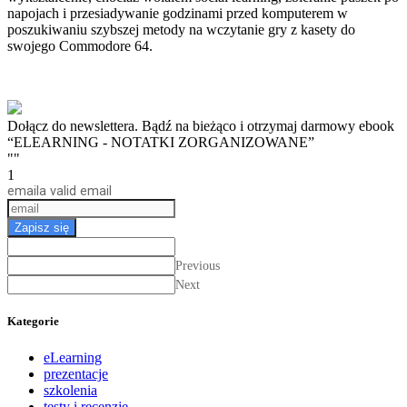
napojach i przesiadywanie godzinami przed komputerem w
poszukiwaniu szybszej metody na wczytanie gry z kasety do
swojego Commodore 64.
Dołącz do newslettera. Bądź na bieżąco i otrzymaj darmowy ebook
“ELEARNING - NOTATKI ZORGANIZOWANE”
""
1
email
a valid email
Zapisz się
Previous
Next
Kategorie
eLearning
prezentacje
szkolenia
testy i recenzje