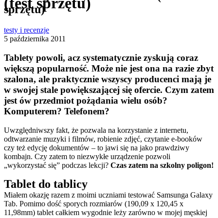
(test sprzętu)
sprzętu)
testy i recenzje
5 października 2011
Tablety powoli, acz systematycznie zyskują coraz
większą popularność. Może nie jest ona na razie zbyt
szalona, ale praktycznie wszyscy producenci mają je
w swojej stale powiększającej się ofercie. Czym zatem
jest ów przedmiot pożądania wielu osób?
Komputerem? Telefonem?
Uwzględniwszy fakt, że pozwala na korzystanie z internetu,
odtwarzanie muzyki i filmów, robienie zdjęć, czytanie e-booków
czy też edycję dokumentów – to jawi się na jako prawdziwy
kombajn. Czy zatem to niezwykłe urządzenie pozwoli
„wykorzystać się” podczas lekcji?
Czas zatem na szkolny poligon!
Tablet do tablicy
Miałem okazję razem z moimi uczniami testować Samsunga Galaxy
Tab. Pomimo dość sporych rozmiarów (190,09 x 120,45 x
11,98mm) tablet całkiem wygodnie leży zarówno w mojej męskiej