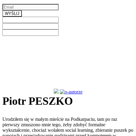
Email
a valid email
WYŚLIJ
Previous
Next
Piotr PESZKO
Urodziłem się w małym mieście na Podkarpaciu, tam po raz
pierwszy zmuszono mnie tego, żeby zdobyć formalne
wykształcenie, chociaż wolałem social learning, zbieranie puszek po
napojach i przesiadywanie godzinami przed komputerem w