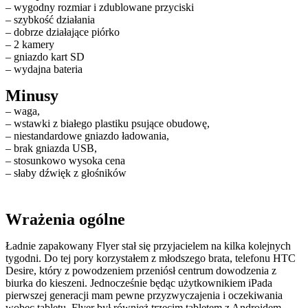
– wygodny rozmiar i zdublowane przyciski
– szybkość działania
– dobrze działające piórko
– 2 kamery
– gniazdo kart SD
– wydajna bateria
Minusy
– waga,
– wstawki z białego plastiku psujące obudowę,
– niestandardowe gniazdo ładowania,
– brak gniazda USB,
– stosunkowo wysoka cena
– słaby dźwięk z głośników
Wrażenia ogólne
Ładnie zapakowany Flyer stał się przyjacielem na kilka kolejnych
tygodni. Do tej pory korzystałem z młodszego brata, telefonu HTC
Desire, który z powodzeniem przeniósł centrum dowodzenia z
biurka do kieszeni. Jednocześnie będąc użytkownikiem iPada
pierwszej generacji mam pewne przyzwyczajenia i oczekiwania
wobec tabletu. Flyer był również trzecim tabletem z Androidem,