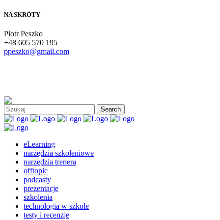
NA SKRÓTY
Piotr Peszko
+48 605 570 195
ppeszko@gmail.com
eLearning
narzędzia szkoleniowe
narzędzia trenera
offtopic
podcasty
prezentacje
szkolenia
technologia w szkole
testy i recenzje