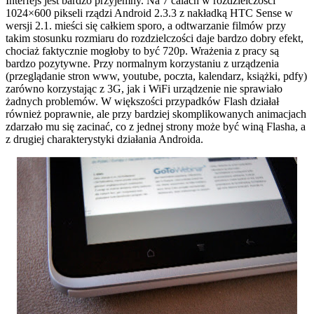
Interfejs jest bardzo przyjemny. Na 7 calach w rozdzielczości
1024×600 pikseli rządzi Android 2.3.3 z nakładką HTC Sense w
wersji 2.1. mieści się całkiem sporo, a odtwarzanie filmów przy
takim stosunku rozmiaru do rozdzielczości daje bardzo dobry efekt,
chociaż faktycznie mogłoby to być 720p. Wrażenia z pracy są
bardzo pozytywne. Przy normalnym korzystaniu z urządzenia
(przeglądanie stron www, youtube, poczta, kalendarz, książki, pdfy)
zarówno korzystając z 3G, jak i WiFi urządzenie nie sprawiało
żadnych problemów. W większości przypadków Flash działał
również poprawnie, ale przy bardziej skomplikowanych animacjach
zdarzało mu się zacinać, co z jednej strony może być winą Flasha, a
z drugiej charakterystyki działania Androida.