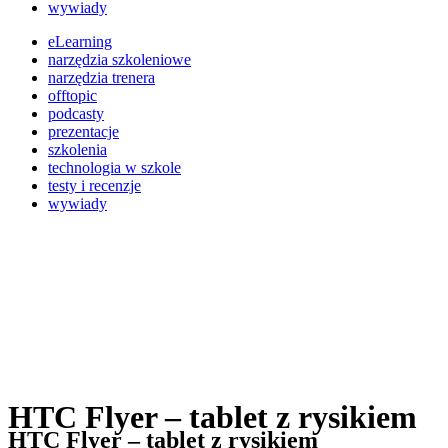
wywiady
eLearning
narzędzia szkoleniowe
narzędzia trenera
offtopic
podcasty
prezentacje
szkolenia
technologia w szkole
testy i recenzje
wywiady
HTC Flyer – tablet z rysikiem
HTC Flyer – tablet z rysikiem