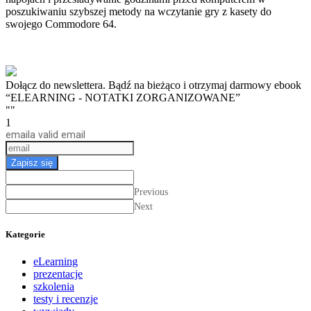
poszukiwaniu szybszej metody na wczytanie gry z kasety do
swojego Commodore 64.
Dołącz do newslettera. Bądź na bieżąco i otrzymaj darmowy ebook
“ELEARNING - NOTATKI ZORGANIZOWANE”
""
1
email
a valid email
Zapisz się
Previous
Next
Kategorie
eLearning
prezentacje
szkolenia
testy i recenzje