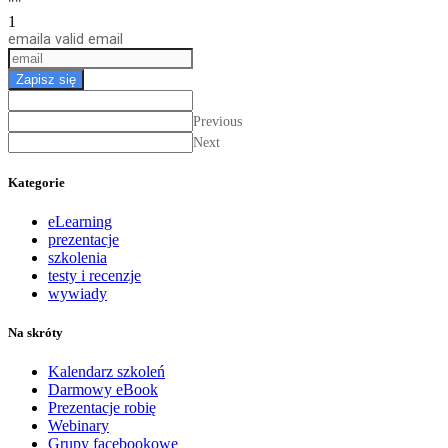
""
1
email
a valid email
Zapisz się
Previous
Next
Kategorie
eLearning
prezentacje
szkolenia
testy i recenzje
wywiady
Na skróty
Kalendarz szkoleń
Darmowy eBook
Prezentacje robię
Webinary
Grupy facebookowe