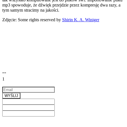
mp3 spowoduje, że dźwięk przejdzie przez kompresję dwa razy, a
tym samym stracimy na jakości.
Zdjęcie: Some rights reserved by
Shirin K. A. Winiger
""
1
Email
a valid email
WYŚLIJ
Previous
Next