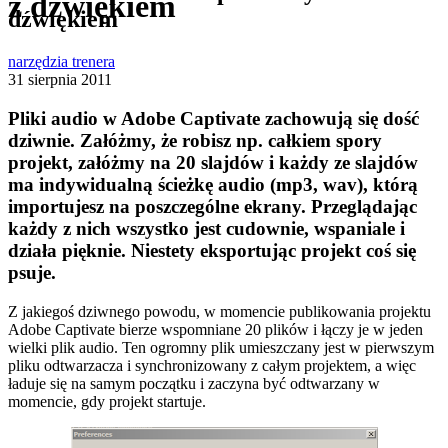
z dźwiękiem
dźwiękiem
narzędzia trenera
31 sierpnia 2011
Pliki audio w Adobe Captivate zachowują się dość
dziwnie. Załóżmy, że robisz np. całkiem spory
projekt, załóżmy na 20 slajdów i każdy ze slajdów
ma indywidualną ścieżkę audio (mp3, wav), którą
importujesz na poszczególne ekrany. Przeglądając
każdy z nich wszystko jest cudownie, wspaniale i
działa pięknie. Niestety eksportując projekt coś się
psuje.
Z jakiegoś dziwnego powodu, w momencie publikowania projektu
Adobe Captivate bierze wspomniane 20 plików i łączy je w jeden
wielki plik audio. Ten ogromny plik umieszczany jest w pierwszym
pliku odtwarzacza i synchronizowany z całym projektem, a więc
ładuje się na samym początku i zaczyna być odtwarzany w
momencie, gdy projekt startuje.