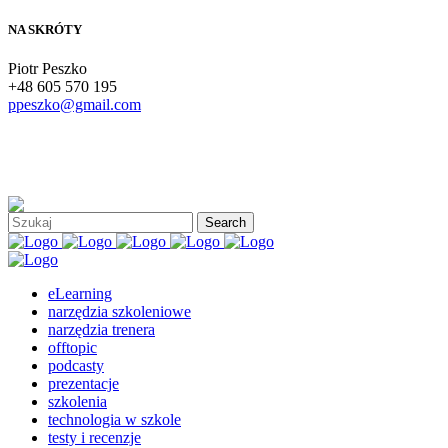
NA SKRÓTY
Piotr Peszko
+48 605 570 195
ppeszko@gmail.com
eLearning
narzędzia szkoleniowe
narzędzia trenera
offtopic
podcasty
prezentacje
szkolenia
technologia w szkole
testy i recenzje