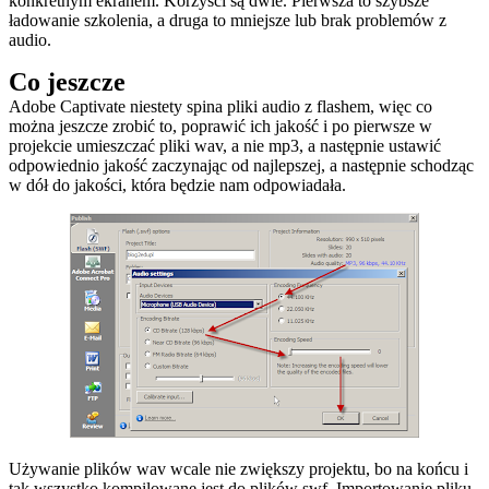
konkretnym ekranem. Korzyści są dwie. Pierwsza to szybsze
ładowanie szkolenia, a druga to mniejsze lub brak problemów z
audio.
Co jeszcze
Adobe Captivate niestety spina pliki audio z flashem, więc co
można jeszcze zrobić to, poprawić ich jakość i po pierwsze w
projekcie umieszczać pliki wav, a nie mp3, a następnie ustawić
odpowiednio jakość zaczynając od najlepszej, a następnie schodząc
w dół do jakości, która będzie nam odpowiadała.
Używanie plików wav wcale nie zwiększy projektu, bo na końcu i
tak wszystko kompilowane jest do plików swf. Importowanie pliku