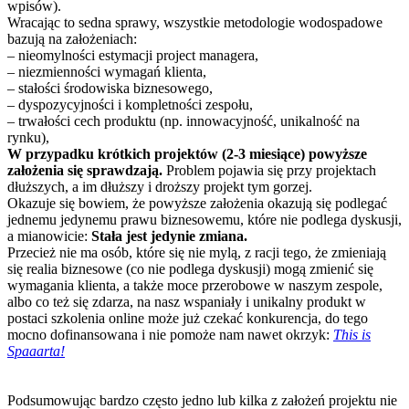
wpisów).
Wracając to sedna sprawy, wszystkie metodologie wodospadowe
bazują na założeniach:
– nieomylności estymacji project managera,
– niezmienności wymagań klienta,
– stałości środowiska biznesowego,
– dyspozycyjności i kompletności zespołu,
– trwałości cech produktu (np. innowacyjność, unikalność na
rynku),
W przypadku krótkich projektów (2-3 miesiące) powyższe
założenia się sprawdzają.
Problem pojawia się przy projektach
dłuższych, a im dłuższy i droższy projekt tym gorzej.
Okazuje się bowiem, że powyższe założenia okazują się podlegać
jednemu jedynemu prawu biznesowemu, które nie podlega dyskusji,
a mianowicie:
Stała jest jedynie zmiana.
Przecież nie ma osób, które się nie mylą, z racji tego, że zmieniają
się realia biznesowe (co nie podlega dyskusji) mogą zmienić się
wymagania klienta, a także moce przerobowe w naszym zespole,
albo co też się zdarza, na nasz wspaniały i unikalny produkt w
postaci szkolenia online może już czekać konkurencja, do tego
mocno dofinansowana i nie pomoże nam nawet okrzyk:
This is
Spaaarta!
Podsumowując bardzo często jedno lub kilka z założeń projektu nie