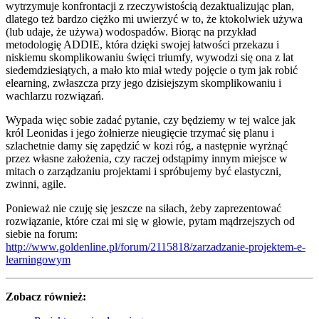
wytrzymuje konfrontacji z rzeczywistością dezaktualizując plan,
dlatego też bardzo ciężko mi uwierzyć w to, że ktokolwiek używa
(lub udaje, że używa) wodospadów. Biorąc na przykład
metodologię ADDIE, która dzięki swojej łatwości przekazu i
niskiemu skomplikowaniu święci triumfy, wywodzi się ona z lat
siedemdziesiątych, a mało kto miał wtedy pojęcie o tym jak robić
elearning, zwłaszcza przy jego dzisiejszym skomplikowaniu i
wachlarzu rozwiązań.
Wypada więc sobie zadać pytanie, czy będziemy w tej walce jak
król Leonidas i jego żołnierze nieugięcie trzymać się planu i
szlachetnie damy się zapędzić w kozi róg, a następnie wyrżnąć
przez własne założenia, czy raczej odstąpimy innym miejsce w
mitach o zarządzaniu projektami i spróbujemy być elastyczni,
zwinni, agile.
Ponieważ nie czuję się jeszcze na siłach, żeby zaprezentować
rozwiązanie, które czai mi się w głowie, pytam mądrzejszych od
siebie na forum:
http://www.goldenline.pl/forum/2115818/zarzadzanie-projektem-e-
learningowym
Zobacz również: