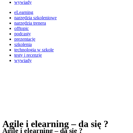
wywiady
eLearning
narzędzia szkoleniowe
narzędzia trenera
offtopic
podcasty
prezentacje
szkolenia
technologia w szkole
testy i recenzje
wywiady
Agile i elearning – da się ?
Agile i elearning – da się ?