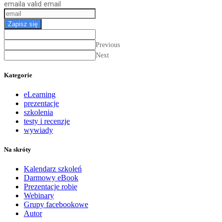
email
a valid email
Zapisz się
Previous
Next
Kategorie
eLearning
prezentacje
szkolenia
testy i recenzje
wywiady
Na skróty
Kalendarz szkoleń
Darmowy eBook
Prezentacje robię
Webinary
Grupy facebookowe
Autor