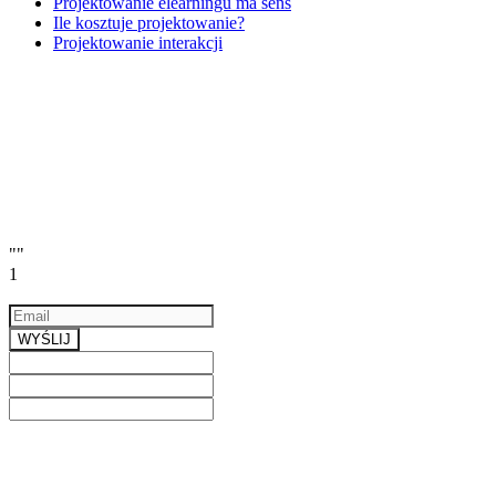
Projektowanie elearningu ma sens
Ile kosztuje projektowanie?
Projektowanie interakcji
""
1
Email
a valid email
WYŚLIJ
Previous
Next