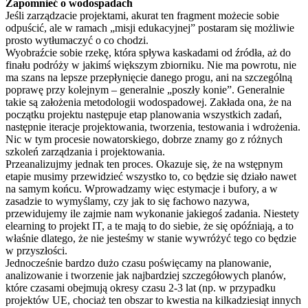
Zapomnieć o wodospadach
Jeśli zarządzacie projektami, akurat ten fragment możecie sobie
odpuścić, ale w ramach „misji edukacyjnej” postaram się możliwie
prosto wytłumaczyć o co chodzi.
Wyobraźcie sobie rzekę, która spływa kaskadami od źródła, aż do
finału podróży w jakimś większym zbiorniku. Nie ma powrotu, nie
ma szans na lepsze przepłynięcie danego progu, ani na szczególną
poprawę przy kolejnym – generalnie „poszły konie”. Generalnie
takie są założenia metodologii wodospadowej. Zakłada ona, że na
początku projektu następuje etap planowania wszystkich zadań,
następnie iteracje projektowania, tworzenia, testowania i wdrożenia.
Nic w tym procesie nowatorskiego, dobrze znamy go z różnych
szkoleń zarządzania i projektowania.
Przeanalizujmy jednak ten proces. Okazuje się, że na wstępnym
etapie musimy przewidzieć wszystko to, co będzie się działo nawet
na samym końcu. Wprowadzamy więc estymacje i bufory, a w
zasadzie to wymyślamy, czy jak to się fachowo nazywa,
przewidujemy ile zajmie nam wykonanie jakiegoś zadania. Niestety
elearning to projekt IT, a te mają to do siebie, że się opóźniają, a to
właśnie dlatego, że nie jesteśmy w stanie wywróżyć tego co będzie
w przyszłości.
Jednocześnie bardzo dużo czasu poświęcamy na planowanie,
analizowanie i tworzenie jak najbardziej szczegółowych planów,
które czasami obejmują okresy czasu 2-3 lat (np. w przypadku
projektów UE, chociaż ten obszar to kwestia na kilkadziesiąt innych