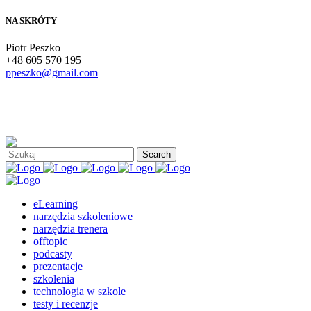
NA SKRÓTY
Piotr Peszko
+48 605 570 195
ppeszko@gmail.com
eLearning
narzędzia szkoleniowe
narzędzia trenera
offtopic
podcasty
prezentacje
szkolenia
technologia w szkole
testy i recenzje