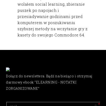
wolałem social learning, zbieranie
puszek po napojach i
przesiadywanie godzinami przed
komputerem w poszukiwaniu
szybszej metody na wczytanie gry z
kasety do swojego Commodore 64.
Dołącz do newslettera. Bądź na bieżąco i otrzymaj
darmowy ebook “ELEARNING - NOTATKI
ZORGANIZOWANE”