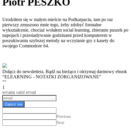
Piotr PESZKO
Urodziłem się w małym mieście na Podkarpaciu, tam po raz
pierwszy zmuszono mnie tego, żeby zdobyć formalne
wykształcenie, chociaż wolałem social learning, zbieranie puszek po
napojach i przesiadywanie godzinami przed komputerem w
poszukiwaniu szybszej metody na wczytanie gry z kasety do
swojego Commodore 64.
Dołącz do newslettera. Bądź na bieżąco i otrzymaj darmowy ebook
“ELEARNING - NOTATKI ZORGANIZOWANE”
""
1
email
a valid email
Zapisz się
Previous
Next