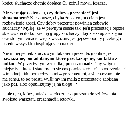
końcu słuchacze chętnie dopłacą Ci, żebyś mówił jeszcze.
Ale wracając do tematu,
czy dobry „prezenter” jest
showmanem?
Nie zawsze, chyba że jedynym celem jest
rozbawienie gości. Czy dobry prezenter powinien zabawić
słuchaczy? Myślę, że w pewnym sensie tak, jeśli prezentacja będzie
skierowana do konkretnej grupy słuchaczy i będzie skupiała się na
określonym temacie wręcz wskazany jest jej swobodny przebieg i
przede wszystkim inspirujący charakter.
Nie mniej jednak kluczowym faktorem prezentacji online jest
nawiązanie, ponad danymi które przekazujemy, kontaktu z
ludźmi
. W przeciwnym wypadku, po co zromadzliśmy w tym
miejsc tylu ludzi i staramy im się coś powiedzieć. Jeśli stworzenie tej
wirtualnej nitki pomiędzy nami – prezenterami, a słuchaczami nie
ma sensu, to po prostu wyślijmy im maila z prezentacją zapisaną
jako pdf, albo opublikujmy ją na blogu 🙂
…ale tych, którzy wiedzą serdecznie zapraszam do szlifowania
swojego warsztatu prezentacji i retoryki.