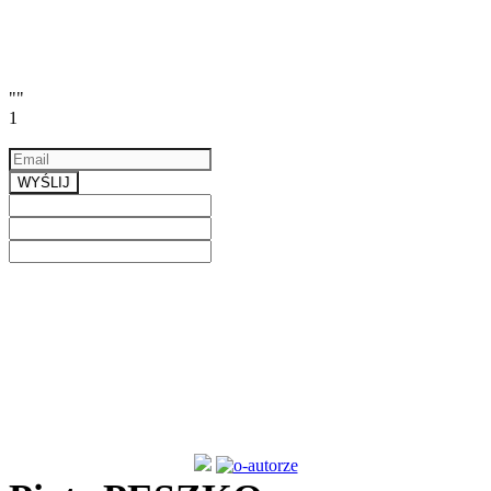
""
1
Email
a valid email
WYŚLIJ
Previous
Next