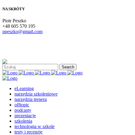
NA SKRÓTY
Piotr Peszko
+48 605 570 195
ppeszko@gmail.com
eLearning
narzędzia szkoleniowe
narzędzia trenera
offtopic
podcasty
prezentacje
szkolenia
technologia w szkole
testy i recenzje