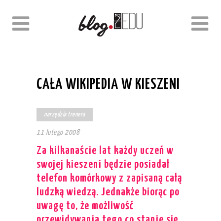
CAŁA WIKIPEDIA W KIESZENI
narzędzia trenera
11 lutego 2008
Za kilkanaście lat każdy uczeń w
swojej kieszeni będzie posiadał
telefon komórkowy z zapisaną całą
ludzką wiedzą. Jednakże biorąc po
uwagę to, że możliwość
przewidywania tego co stanie się