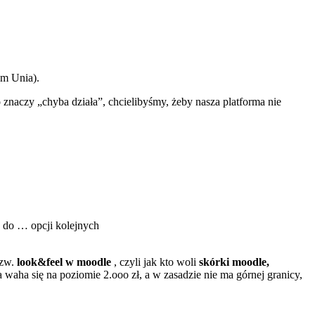
am Unia).
znaczy „chyba działa”, chcielibyśmy, żeby nasza platforma nie
y do … opcji kolejnych
tzw.
look&feel w moodle
, czyli jak kto woli
skórki moodle,
waha się na poziomie 2.ooo zł, a w zasadzie nie ma górnej granicy,