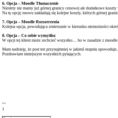
6. Opcja – Moodle Tłumaczenie
Niestety nie mamy już górnej granicy cenowej ale dodatkowe koszty
Na tę opcję znowu nakładają się kolejne koszty, których górnej grani
7. Opcja – Moodle Rozszerzenia
Kolejna opcja, powodująca zmierzanie w kierunku niemożności okreś
8. Opcja – Co sobie wymyślisz
W opcji tej klient może zechcieć wszystko… bo w zasadzie z moodle m
Mam nadzieję, że post ten przynajmniej w jakimś stopniu spowoduje, 
Pozdrawiam niniejszym wszystkich pytających.
""
1
Email
a valid email