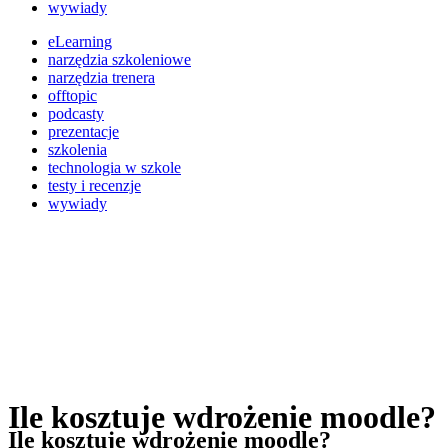
wywiady
eLearning
narzędzia szkoleniowe
narzędzia trenera
offtopic
podcasty
prezentacje
szkolenia
technologia w szkole
testy i recenzje
wywiady
Ile kosztuje wdrożenie moodle?
Ile kosztuje wdrożenie moodle?