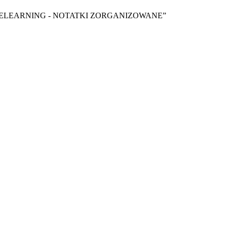
y ebook “ELEARNING - NOTATKI ZORGANIZOWANE”