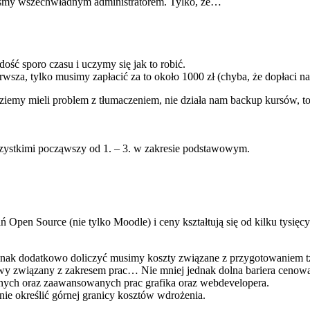
eśmy wszechwładnym administratorem. Tylko, że…
ść sporo czasu i uczymy się jak to robić.
wsza, tylko musimy zapłacić za to około 1000 zł (chyba, że dopłaci n
iemy mieli problem z tłumaczeniem, nie działa nam backup kursów, to 
szystkimi począwszy od 1. – 3. w zakresie podstawowym.
Open Source (nie tylko Moodle) i ceny kształtują się od kilku tysięc
 jednak dodatkowo doliczyć musimy koszty związane z przygotowaniem 
wy związany z zakresem prac… Nie mniej jednak dolna bariera cenowa 
nych oraz zaawansowanych prac grafika oraz webdevelopera.
nie określić górnej granicy kosztów wdrożenia.