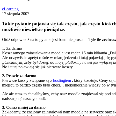
eLearning
17 sierpnia 2007
Takie pytanie pojawia się tak często, jak często ktoś c
możliwie niewielkie pieniądze.
Otóż odpowiedź na to pytanie jest banalnie prosta. –
Tyle ile zechces
1. Za darmo
Koszt samego zainstalowania moodle jest żaden 15 min klikania „Dale
Ale oczywiście apetyt rośnie w miarę jedzenia i tutaj pojawiają się py
„Chciałbym, żeby był dostęp do mojej platformy nawet jak wyłączę k
No i tutaj pojawiają się już pierwsze koszty.
2. Prawie za darmo
Pierwsze koszty związane są z
hostingiem
, który kosztuje. Ceny są 
miejscu to bardzo często brak chęci… niekoniecznie wiedzy bo w tym 
Ale ale teraz to chcialibyśmy, żeby nasz moodle znajdował się pod
nadszarpnąć naszego budżetu.
3. Coraz mniej za darmo
Zakładamy, że znajomy zainstalował nam moodle na serwerze oraz sko