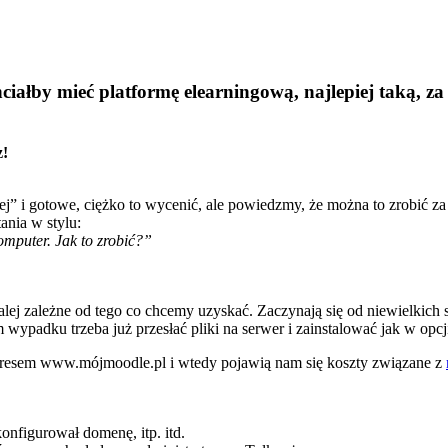
hciałby mieć platformę elearningową, najlepiej taką, za 
z!
j” i gotowe, ciężko to wycenić, ale powiedzmy, że można to zrobić za
tania w stylu:
omputer. Jak to zrobić?”
dalej zależne od tego co chcemy uzyskać. Zaczynają się od niewielkich
wypadku trzeba już przesłać pliki na serwer i zainstalować jak w opcji
 adresem www.mójmoodle.pl i wtedy pojawią nam się koszty związane z
nfigurował domenę, itp. itd.