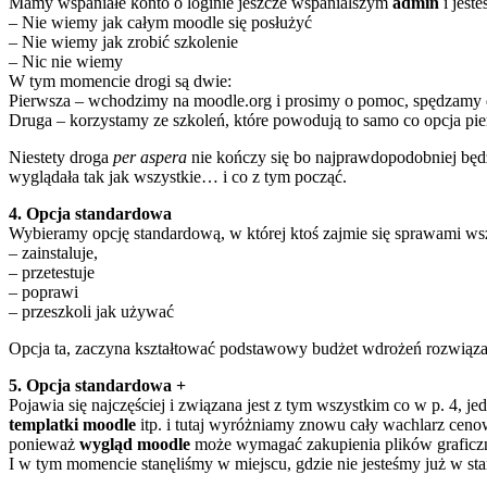
Mamy wspaniałe konto o loginie jeszcze wspanialszym
admin
i jest
– Nie wiemy jak całym moodle się posłużyć
– Nie wiemy jak zrobić szkolenie
– Nic nie wiemy
W tym momencie drogi są dwie:
Pierwsza – wchodzimy na moodle.org i prosimy o pomoc, spędzamy do
Druga – korzystamy ze szkoleń, które powodują to samo co opcja pier
Niestety droga
per aspera
nie kończy się bo najprawdopodobniej będz
wyglądała tak jak wszystkie… i co z tym począć.
4. Opcja standardowa
Wybieramy opcję standardową, w której ktoś zajmie się sprawami w
– zainstaluje,
– przetestuje
– poprawi
– przeszkoli jak używać
Opcja ta, zaczyna kształtować podstawowy budżet wdrożeń rozwiązań 
5. Opcja standardowa +
Pojawia się najczęściej i związana jest z tym wszystkim co w p. 4,
templatki moodle
itp. i tutaj wyróżniamy znowu cały wachlarz ceno
ponieważ
wygląd moodle
może wymagać zakupienia plików graficz
I w tym momencie stanęliśmy w miejscu, gdzie nie jesteśmy już w sta