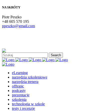
NA SKRÓTY
Piotr Peszko
+48 605 570 195
ppeszko@gmail.com
eLearning
narzędzia szkoleniowe
narzędzia trenera
offtopic
podcasty
prezentacje
szkolenia
technologia w szkole
testy i recenzje