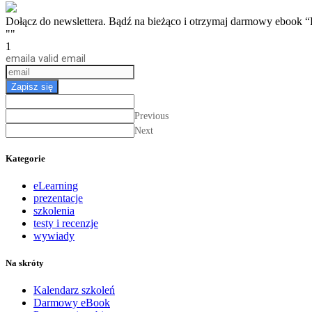
Dołącz do newslettera. Bądź na bieżąco i otrzymaj darmow
""
1
email
a valid email
Zapisz się
Previous
Next
Kategorie
eLearning
prezentacje
szkolenia
testy i recenzje
wywiady
Na skróty
Kalendarz szkoleń
Darmowy eBook