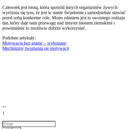
Człowiek jest istotą, która spośród innych organizmów żywych
wyróżnia się tym, że jest w stanie świadomie i samodzielnie stawiać
przed sobą konkretne cele. Moim zdaniem jest to swoistego rodzaju
dar, który daje nam przewagę nad innymi istotami ziemskimi i
powinniśmy to możliwie dobrze wykorzystać.
Podobne artykuły:
Motywacja bez granic – wykopane
Mechnizmy tworzenia się motywacji
""
1
Email
a valid email