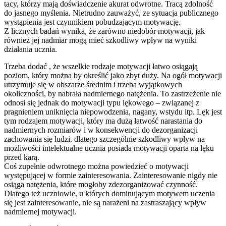
tacy, którzy mają doświadczenie akurat odwrotne. Tracą zdolność
do jasnego myślenia. Nietrudno zauważyć, ze sytuacja publicznego
wystąpienia jest czynnikiem pobudzającym motywację.
Z licznych badań wynika, że zarówno niedobór motywacji, jak
również jej nadmiar mogą mieć szkodliwy wpływ na wyniki
działania ucznia.
Trzeba dodać , że wszelkie rodzaje motywacji łatwo osiągają
poziom, który można by określić jako zbyt duży. Na ogół motywacji
utrzymuje się w obszarze średnim i trzeba wyjątkowych
okoliczności, by nabrała nadmiernego natężenia. To zastrzeżenie nie
odnosi się jednak do motywacji typu lękowego – związanej z
pragnieniem uniknięcia niepowodzenia, nagany, wstydu itp. Lęk jest
tym rodzajem motywacji, który ma dużą łatwość narastania do
nadmiernych rozmiarów i w konsekwencji do dezorganizacji
zachowania się ludzi. dlatego szczególnie szkodliwy wpływ na
możliwości intelektualne ucznia posiada motywacji oparta na lęku
przed karą.
Coś zupełnie odwrotnego można powiedzieć o motywacji
występującej w formie zainteresowania. Zainteresowanie nigdy nie
osiąga natężenia, które mogłoby zdezorganizować czynność.
Dlatego też uczniowie, u których dominującym motywem uczenia
się jest zainteresowanie, nie są narażeni na zastraszający wpływ
nadmiernej motywacji.