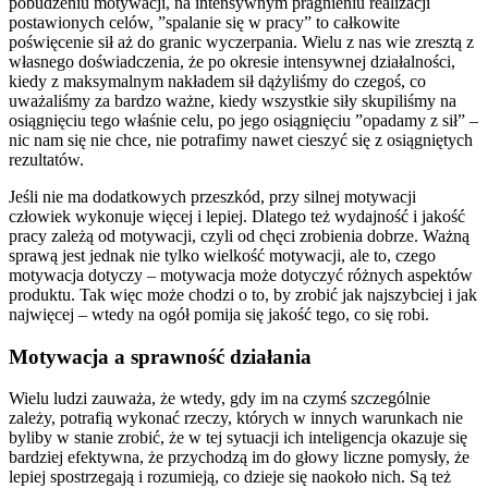
pobudzeniu motywacji, na intensywnym pragnieniu realizacji
postawionych celów, ”spalanie się w pracy” to całkowite
poświęcenie sił aż do granic wyczerpania. Wielu z nas wie zresztą z
własnego doświadczenia, że po okresie intensywnej działalności,
kiedy z maksymalnym nakładem sił dążyliśmy do czegoś, co
uważaliśmy za bardzo ważne, kiedy wszystkie siły skupiliśmy na
osiągnięciu tego właśnie celu, po jego osiągnięciu ”opadamy z sił” –
nic nam się nie chce, nie potrafimy nawet cieszyć się z osiągniętych
rezultatów.
Jeśli nie ma dodatkowych przeszkód, przy silnej motywacji
człowiek wykonuje więcej i lepiej. Dlatego też wydajność i jakość
pracy zależą od motywacji, czyli od chęci zrobienia dobrze. Ważną
sprawą jest jednak nie tylko wielkość motywacji, ale to, czego
motywacja dotyczy – motywacja może dotyczyć różnych aspektów
produktu. Tak więc może chodzi o to, by zrobić jak najszybciej i jak
najwięcej – wtedy na ogół pomija się jakość tego, co się robi.
Motywacja a sprawność działania
Wielu ludzi zauważa, że wtedy, gdy im na czymś szczególnie
zależy, potrafią wykonać rzeczy, których w innych warunkach nie
byliby w stanie zrobić, że w tej sytuacji ich inteligencja okazuje się
bardziej efektywna, że przychodzą im do głowy liczne pomysły, że
lepiej spostrzegają i rozumieją, co dzieje się naokoło nich. Są też