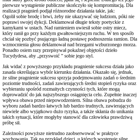
pierwsze wystąpienie publiczne skończyło się kompromitacją. Dla
realizacji pragnień podjął różnorodne działania takie, jak:
Ogolił sobie brodę i brwi, żeby nie ukazywać się ludziom, póki nie
poprawi swojej dykcji. Deklamował długie teksty poetyckie z
kamykami w ustach. Nad ramieniem uwiesił sobie ostry miecz,
który ranił go przy każdym gwałtowniejszym ruchu. W ten sposób
chciał się pozbyć psującego ładną postawę podnoszenia ramion. Dla
wzmocnienia głosu deklamował nad brzegami wzburzonego morza.
Ponadto osiem razy przepisywał pokaźnej objętości dzieło
Tucydydesa, aby „przyswoić ” sobie jego styl.
Jak widać z powyższego przykładu pragnienie sukcesu działa jako
zasada określająca wybór kierunku działania. Okazało się, jednak,
że silne pragnienie sukcesu sprzyja podejmowaniu zadań o średnim
poziomie trudności, zadań zawierających średni stopień ryzyka oraz
wybieraniu spośród rozmaitych czynności tych, które mogą
doprowadzić do jak najszybszego osiągnięcia celu. Zupełnie inaczej
wpływa obawa przed niepowodzeniem. Silna obawa pobudza do
wyboru zadań bardzo łatwych lub bardzo trudnych, zawierających
niewiele albo wyjątkowo dużo ryzyka, a także skłania do unikania
takich sytuacji, które mogłyby stanowić dla człowieka prawdziwą
próbę sił.
Zależności powyższe nietrudno zaobserwować w praktyce
wychowania. Tak na przykład dzieci, u których występuje silne