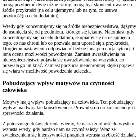
mogą przybierać dwie różne formy: mogą być skoncentrowane na
źródle przykrości (na celu ujemnym) lub na tym, co usuwa
przykrość(na celu dodatnim).
Wtedy gdy koncentrujemy się na źródle niebezpieczeństwa, dążymy
do usunięcia się od przedmiotu, którego się lękamy. Natomiast, gdy
koncentrujemy się na celu dodatnim, skupiamy się na osiągnięciu
tego, co nas chroni lub co pozwala nam uporać się z przykrością.
Drugiemu nastawieniu odpowiadać będzie inna percepcja sytuacji i
inna ocena możliwości powodzenia. Zamiast uwrażliwienia na
niebezpieczeństwo pojawia się uwrażliwienie na wszystko, co
pozwala go uniknąć. Zamiast poczucia nieuchronnej klęski pojawia
się wiara w możliwość powodzenia ucieczki.
Pobudzający wpływ motywów na czynności
człowieka
Motywy mają wpływ pobudzający na człowieka. Ten pobudzający
wpływ ma dwojakie konsekwencje: Prowadzi on do zmian energii i
sprawności działania.
Z potocznego doświadczenia wiemy, że nasza zdolność do wysiłku
wzrasta wtedy, gdy bardzo nam na czymś zależy. Wraz ze
zwiększeniem się intensywności pragnień wzrasta szybkość działań,