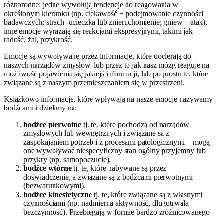
różnorodne: jedne wywołują tendencje do reagowania w
określonym kierunku (np. ciekawość − podejmowanie czynności
badawczych; strach -ucieczka lub znieruchomienie; gniew – atak),
inne emocje wyrażają się reakcjami ekspresyjnymi, takimi jak
radość, żal, przykrość.
Emocje są wywoływane przez informacje, które docierają do
naszych narządów zmysłów, lub przez to jak nasz mózg reaguje na
możliwość pojawienia się jakiejś informacji, lub po prostu te, które
związane są z naszym przemieszczaniem się w przestrzeni.
Książkowo informacje, które wpływają na nasze emocje nazywamy
bodźcami i dzielimy na:
bodźce pierwotne
tj. te, które pochodzą od narządów
zmysłowych lub wewnętrznych i związane są z
zaspokajaniem potrzeb i z procesami patologicznymi – mogą
one wywoływać niespecyficzny stan ogólny przyjemny lub
przykry (np. samopoczucie).
bodźce wtórne
tj. te, które nabywane są przez
doświadczenie, a związane są z bodźcami pierwotnymi
(bezwarunkowymi).
bodźce kinestetyczne
tj. te, które związane są z własnymi
czynnościami (np. nadmierna aktywność, długotrwała
bezczynność). Przebiegają w formie bardzo zróżnicowanego