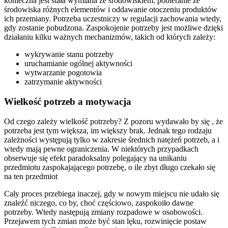
konieczna jest stała wymiana ze środowiskiem: pobieranie ze
środowiska różnych elementów i oddawanie otoczeniu produktów
ich przemiany. Potrzeba uczestniczy w regulacji zachowania wtedy,
gdy zostanie pobudzona. Zaspokojenie potrzeby jest możliwe dzięki
działaniu kilku ważnych mechanizmów, takich od których zależy:
wykrywanie stanu potrzeby
uruchamianie ogólnej aktywności
wytwarzanie pogotowia
zatrzymanie aktywności
Wielkość potrzeb a motywacja
Od czego zależy wielkość potrzeby? Z pozoru wydawało by się , że
potrzeba jest tym większa, im większy brak. Jednak tego rodzaju
zależności występują tylko w zakresie średnich natężeń potrzeb, a i
wtedy mają pewne ograniczenia. W niektórych przypadkach
obserwuje się efekt paradoksalny polegający na unikaniu
przedmiotu zaspokajającego potrzebę, o ile zbyt długo czekało się
na ten przedmiot
Cały proces przebiega inaczej, gdy w nowym miejscu nie udało się
znaleźć niczego, co by, choć częściowo, zaspokoiło dawne
potrzeby. Wtedy następują zmiany rozpadowe w osobowości.
Przejawem tych zmian może być stan lęku, rozwinięcie postaw