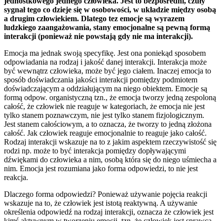
jednostkowego jednego człowieka. Jest to bezpośredni, czuły
sygnał tego co dzieje się w osobowości, w układzie między osobą
a drugim człowiekiem. Dlatego tez emocje są wyrazem
ludzkiego zaangażowania, stany emocjonalne są pewną formą
interakcji (ponieważ nie powstają gdy nie ma interakcji).
Emocja ma jednak swoją specyfikę. Jest ona poniekąd sposobem
odpowiadania na rodzaj i jakość danej interakcji. Interakcja może
być wewnątrz człowieka, może być jego ciałem. Inaczej emocja to
sposób doświadczania jakości interakcji pomiędzy podmiotem
doświadczającym a oddziałującym na niego obiektem. Emocje są
formą odpow. organistyczną tzn., że emocja tworzy jedną zespoloną
całość, że człowiek nie reaguje w kategoriach, że emocja nie jest
tylko stanem poznawczym, nie jest tylko stanem fizjologicznym.
Jest stanem całościowym, a to oznacza, że tworzy to jedną złożona
całość. Jak człowiek reaguje emocjonalnie to reaguje jako całość.
Rodzaj interakcji wskazuje na to z jakim aspektem rzeczywistość się
rodzi np. może to być interakcja pomiędzy dopływającymi
dźwiękami do człowieka a nim, osobą która się do niego uśmiecha a
nim. Emocja jest rozumiana jako forma odpowiedzi, to nie jest
reakcja.
Dlaczego forma odpowiedzi? Ponieważ używanie pojęcia reakcji
wskazuje na to, że człowiek jest istotą reaktywną. A używanie
określenia odpowiedź na rodzaj interakcji, oznacza że człowiek jest
kimś aktywnym w tworzeniu emocji, tzn. że człowiek jest sprawcą,