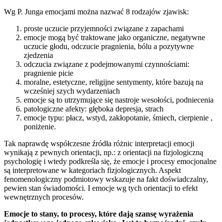
Wg P. Junga emocjami można nazwać 8 rodzajów zjawisk:
proste uczucie przyjemności związane z zapachami
emocje mogą być traktowane jako organiczne, negatywne
uczucie głodu, odczucie pragnienia, bólu a pozytywne
zjedzenia
odczucia związane z podejmowanymi czynnościami:
pragnienie picie
moralne, estetyczne, religijne sentymenty, które bazują na
wcześniej szych wydarzeniach
emocje są to utrzymujące się nastroje wesołości, podniecenia
patologiczne afekty: głęboka depresja, strach
emocje typu: płacz, wstyd, zakłopotanie, śmiech, cierpienie ,
poniżenie.
Tak naprawdę współczesne źródła różnic interpretacji emocji
wynikają z pewnych orientacji, np.: z orientacji na fizjologiczną
psychologię i wtedy podkreśla się, że emocje i procesy emocjonalne
są interpretowane w kategoriach fizjologicznych. Aspekt
fenomenologiczny podmiotowy wskazuje na fakt doświadczalny,
pewien stan świadomości. I emocje wg tych orientacji to efekt
wewnętrznych procesów.
Emocje to stany, to procesy, które dają szansę wyrażenia