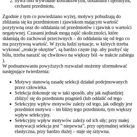
bywa ono wywołane konfliktowymi, dodatnimi i ujemnymi,
cechami przedmiotu.
Zgodnie z tym co powiedziano wyżej, motywy pobudzają do
zbliżania się ku przedmiotom i zjawiskom mającym wartość
pozytywną oraz do oddalania od przedmiotów i zjawisk o wartości
negatywnej. Czasami jednak mogą zajść okoliczności, które
skłaniają do zachowań przeciwnych – do oddalania się od tego co
ma pozytywną wartość. W życiu ludzi sytuacje, w których trzeba
wykonać „reakcje okrężne”, są bardzo częste (np. aby pozbyć się
bólu, trzeba narazić się chwilowo na większy ból -w trakcie zabiegu
).
W podsumowaniu powyższych rozważań możemy sformułować
następujące twierdzenia:
Motywy stanowią zasadę selekcji działań podejmowanych
przez człowieka.
Selekcja dokonuje się w taki sposób, aby jak najbardziej
zbliżyć się do przedmiotu pragnień (lub oddalić od tego
Selekcyjny wpływ motywów zależy od tego, jak odległy jest
przedmiot motywu – im bliżej tego przedmiotu, tym większy
wpływ selekcyjny.
Selekcyjny wpływ motywów zależy od ich siły; przy małej
motywacji selekcja jest ” niepewna”, przy optymalnej selekcja
elastyczna, przy bardzo dużej – staje się sztywna.