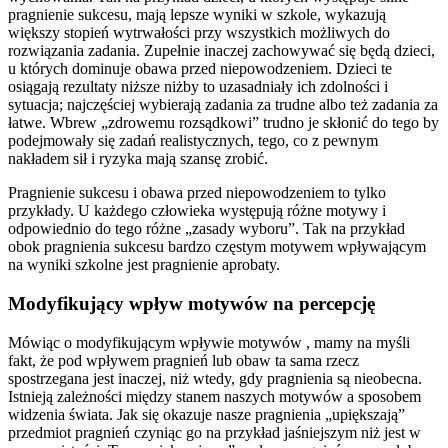
pragnienie sukcesu, mają lepsze wyniki w szkole, wykazują
większy stopień wytrwałości przy wszystkich możliwych do
rozwiązania zadania. Zupełnie inaczej zachowywać się będą dzieci,
u których dominuje obawa przed niepowodzeniem. Dzieci te
osiągają rezultaty niższe niżby to uzasadniały ich zdolności i
sytuacja; najczęściej wybierają zadania za trudne albo też zadania za
łatwe. Wbrew „zdrowemu rozsądkowi” trudno je skłonić do tego by
podejmowały się zadań realistycznych, tego, co z pewnym
nakładem sił i ryzyka mają szansę zrobić.
Pragnienie sukcesu i obawa przed niepowodzeniem to tylko
przykłady. U każdego człowieka występują różne motywy i
odpowiednio do tego różne „zasady wyboru”. Tak na przykład
obok pragnienia sukcesu bardzo częstym motywem wpływającym
na wyniki szkolne jest pragnienie aprobaty.
Modyfikujący wpływ motywów na percepcję
Mówiąc o modyfikującym wpływie motywów , mamy na myśli
fakt, że pod wpływem pragnień lub obaw ta sama rzecz
spostrzegana jest inaczej, niż wtedy, gdy pragnienia są nieobecna.
Istnieją zależności między stanem naszych motywów a sposobem
widzenia świata. Jak się okazuje nasze pragnienia „upiększają”
przedmiot pragnień czyniąc go na przykład jaśniejszym niż jest w