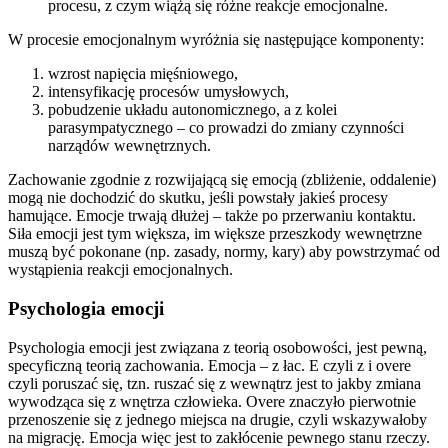
procesu, z czym wiążą się różne reakcje emocjonalne.
W procesie emocjonalnym wyróżnia się następujące komponenty:
wzrost napięcia mięśniowego,
intensyfikację procesów umysłowych,
pobudzenie układu autonomicznego, a z kolei
parasympatycznego – co prowadzi do zmiany czynności
narządów wewnętrznych.
Zachowanie zgodnie z rozwijającą się emocją (zbliżenie, oddalenie)
mogą nie dochodzić do skutku, jeśli powstały jakieś procesy
hamujące. Emocje trwają dłużej – także po przerwaniu kontaktu.
Siła emocji jest tym większa, im większe przeszkody wewnętrzne
muszą być pokonane (np. zasady, normy, kary) aby powstrzymać od
wystąpienia reakcji emocjonalnych.
Psychologia emocji
Psychologia emocji jest związana z teorią osobowości, jest pewną,
specyficzną teorią zachowania. Emocja – z łac. E czyli z i overe
czyli poruszać się, tzn. ruszać się z wewnątrz jest to jakby zmiana
wywodząca się z wnętrza człowieka. Overe znaczyło pierwotnie
przenoszenie się z jednego miejsca na drugie, czyli wskazywałoby
na migrację. Emocja więc jest to zakłócenie pewnego stanu rzeczy.