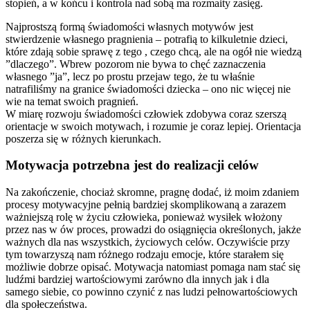
stopień, a w końcu i kontrola nad sobą ma rozmaity zasięg.
Najprostszą formą świadomości własnych motywów jest
stwierdzenie własnego pragnienia – potrafią to kilkuletnie dzieci,
które zdają sobie sprawę z tego , czego chcą, ale na ogół nie wiedzą
”dlaczego”. Wbrew pozorom nie bywa to chęć zaznaczenia
własnego ”ja”, lecz po prostu przejaw tego, że tu właśnie
natrafiliśmy na granice świadomości dziecka – ono nic więcej nie
wie na temat swoich pragnień.
W miarę rozwoju świadomości człowiek zdobywa coraz szerszą
orientacje w swoich motywach, i rozumie je coraz lepiej. Orientacja
poszerza się w różnych kierunkach.
Motywacja potrzebna jest do realizacji celów
Na zakończenie, chociaż skromne, pragnę dodać, iż moim zdaniem
procesy motywacyjne pełnią bardziej skomplikowaną a zarazem
ważniejszą rolę w życiu człowieka, ponieważ wysiłek włożony
przez nas w ów proces, prowadzi do osiągnięcia określonych, jakże
ważnych dla nas wszystkich, życiowych celów. Oczywiście przy
tym towarzyszą nam różnego rodzaju emocje, które starałem się
możliwie dobrze opisać. Motywacja natomiast pomaga nam stać się
ludźmi bardziej wartościowymi zarówno dla innych jak i dla
samego siebie, co powinno czynić z nas ludzi pełnowartościowych
dla społeczeństwa.