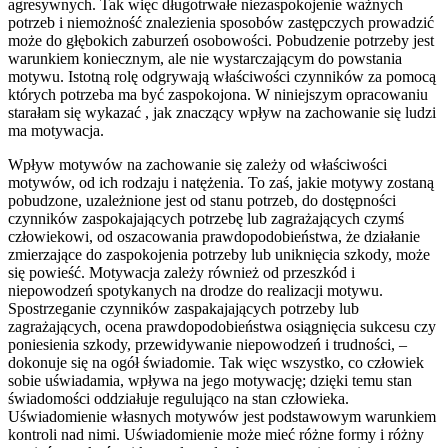
agresywnych. Tak więc długotrwałe niezaspokojenie ważnych
potrzeb i niemożność znalezienia sposobów zastępczych prowadzić
może do głębokich zaburzeń osobowości. Pobudzenie potrzeby jest
warunkiem koniecznym, ale nie wystarczającym do powstania
motywu. Istotną rolę odgrywają właściwości czynników za pomocą
których potrzeba ma być zaspokojona. W niniejszym opracowaniu
starałam się wykazać , jak znaczący wpływ na zachowanie się ludzi
ma motywacja.
Wpływ motywów na zachowanie się zależy od właściwości
motywów, od ich rodzaju i natężenia. To zaś, jakie motywy zostaną
pobudzone, uzależnione jest od stanu potrzeb, do dostępności
czynników zaspokajających potrzebę lub zagrażających czymś
człowiekowi, od oszacowania prawdopodobieństwa, że działanie
zmierzające do zaspokojenia potrzeby lub uniknięcia szkody, może
się powieść. Motywacja zależy również od przeszkód i
niepowodzeń spotykanych na drodze do realizacji motywu.
Spostrzeganie czynników zaspakajających potrzeby lub
zagrażających, ocena prawdopodobieństwa osiągnięcia sukcesu czy
poniesienia szkody, przewidywanie niepowodzeń i trudności, –
dokonuje się na ogół świadomie. Tak więc wszystko, co człowiek
sobie uświadamia, wpływa na jego motywację; dzięki temu stan
świadomości oddziałuje regulująco na stan człowieka.
Uświadomienie własnych motywów jest podstawowym warunkiem
kontroli nad nimi. Uświadomienie może mieć różne formy i różny