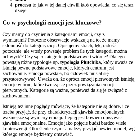
procesu
to jak w tej danej chwili ktoś opowiada, co się teraz
dzieje
Co w psychologii emocji jest kluczowe?
Czy mamy do czynienia z kategoriami emocji, czy z
wymiarami? Potoczne obserwacje wskazują na to, że mamy
skłonność do kategoryzacji. Opisujemy strach, lęk, radość
potocznie, ale wtedy powstaje problem ile tych kategorii można
uchwycić? Czy są to kategorie podstawowe i wtórne? Dlatego
powstają różne typologie np.
typologia Plutchika
, który uważa że
istnieją pewne podstawowe emocje, których centrum jest
zachowanie. Emocja powstała, bo człowiek musiał się
przystosowywać. Uważa on, że oprócz emocji pierwotnych istnieją
emocje wtórne, które tworzą się przez powiązania emocji
pierwotnych. Kategorie są ważne, ponieważ da się je związać z
zachowaniem.
Istnieją też inne poglądy mówiące, że kategorie nie są dobre, i że
trzeba przyjąć, że przy charakteryzacji zjawisk emocjonalnych
ważniejsze są wymiary emocji. Lepiej jest bowiem opisywać
zjawiska emocjonalne. Emocje jako pojęcie budzi bardzo wiele
kontrowersji. Określenie czym są należy przyjąć pewien model, wg
którego emocje będziemy omawiać.