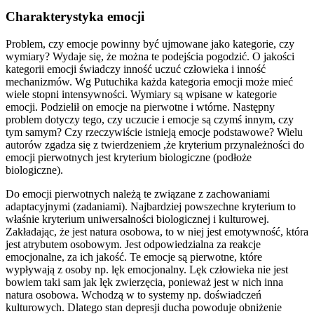
Charakterystyka emocji
Problem, czy emocje powinny być ujmowane jako kategorie, czy
wymiary? Wydaje się, że można te podejścia pogodzić. O jakości
kategorii emocji świadczy inność uczuć człowieka i inność
mechanizmów. Wg Putuchika każda kategoria emocji może mieć
wiele stopni intensywności. Wymiary są wpisane w kategorie
emocji. Podzielił on emocje na pierwotne i wtórne. Następny
problem dotyczy tego, czy uczucie i emocje są czymś innym, czy
tym samym? Czy rzeczywiście istnieją emocje podstawowe? Wielu
autorów zgadza się z twierdzeniem ,że kryterium przynależności do
emocji pierwotnych jest kryterium biologiczne (podłoże
biologiczne).
Do emocji pierwotnych należą te związane z zachowaniami
adaptacyjnymi (zadaniami). Najbardziej powszechne kryterium to
właśnie kryterium uniwersalności biologicznej i kulturowej.
Zakładając, że jest natura osobowa, to w niej jest emotywność, która
jest atrybutem osobowym. Jest odpowiedzialna za reakcje
emocjonalne, za ich jakość. Te emocje są pierwotne, które
wypływają z osoby np. lęk emocjonalny. Lęk człowieka nie jest
bowiem taki sam jak lęk zwierzęcia, ponieważ jest w nich inna
natura osobowa. Wchodzą w to systemy np. doświadczeń
kulturowych. Dlatego stan depresji ducha powoduje obniżenie