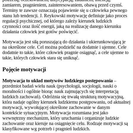
zamiarem, pragnieniem, zainteresowaniem, obawą przed czymś.
Terminy te zawsze oznaczają pojawienie się u człowieka pewnego
stanu lub tendencji. J. Reykowski motywację definiuje jako proces
regulacji psychicznej, od którego zależy kierunek ludzkich
czynności oraz ilość energii, jaką na realizację danego kierunku
działania człowiek jest gotów poświęcić.
Motywacja jest siłą poruszającą do działania i ukierunkowującą je
na określone cele. Cel można podzielić na dodatnie i ujemne. Cele
dodatnie to takie, które człowiek pragnie osiągnąć, a cele ujemne to
takie, których człowiek stara się uniknąć.
Pojęcie motywacji
Motywacja to układ motywów ludzkiego postępowania
–
przedmiot badań wielu nauk (psychologii, socjologii, nauki o
moralności i ogólnie biorąc nauk zajmujących się interpretacją
ludzkich zachowań). Odróżnia się trwałą strukturą motywacyjną,
która nadaje ogólny kierunek ludzkiemu postępowaniu, od aktualnej
motywacji, wywołującej określone zachowanie w danym
kontekście sytuacyjnym. Motywacja rozumiana jest jako
wewnętrzny mechanizm, który uruchamia i organizuje ludzkie
zachowanie oraz kieruje na osiągnięcie celu. Rodzaje motywacji są
klasyfikowane wg potrzeb i pragnień ludzkich.