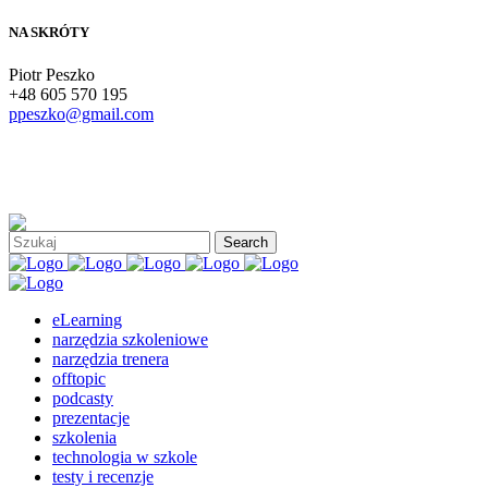
NA SKRÓTY
Piotr Peszko
+48 605 570 195
ppeszko@gmail.com
eLearning
narzędzia szkoleniowe
narzędzia trenera
offtopic
podcasty
prezentacje
szkolenia
technologia w szkole
testy i recenzje