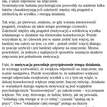
siła, a także odporność na zmęczenie.
Systematyczne badania psychologiczne pozwoliły na ustalenie kilku
faktów charakteryzujących zależność między siłą pragnień a
zdolnością do wysiłku, i energią działania.
Tak więc, po pierwsze, ustalono, ze gdy wzrasta intensywność
pragnień, zwiększa się także tempo przebiegu czynności.
Zależność między siłą pragnień (motywacji) a wielkością wysiłku
wkładanego w działanie ma różnorodne konsekwencje. Przede
wszystkim tę, że człowiek jest w stanie zrobić tym więcej, im
bardziej mu zależy na tym, co robi – potrafi zrobić więcej dlatego,
że pracuje szybciej i jest bardziej odporny na zmęczenie. Można
powiedzieć, że jednym z najlepszych sposobów usunięcia skutków
zmęczenia jest pobudzenie motywacji.
Fakt, że
motywacja powoduje przyśpieszenie tempa działania
,
że wymaga wytrwałości, że zwiększa odporność na zmęczenie, ma
ważne następstwa. Przede wszystkim to, że nakładowi większej
energii odpowiada zwiększony wysiłek i, co z tym się wiąże, w
dalszej konsekwencji większe zmęczenie. Inaczej mówiąc, działania
w warunkach dużego napięcia motywacji są pod względem
psychologicznym ”kosztowniejsze”, po zakończeniu – wyczerpanie
większe. Nic więc dziwnego, że ludzie, którzy, jak się powiada,
”wkładają całą energie w to co robią”, czasami ”spalają się w
pracy”. Owo ”wkładanie całej energii” polega na dużym