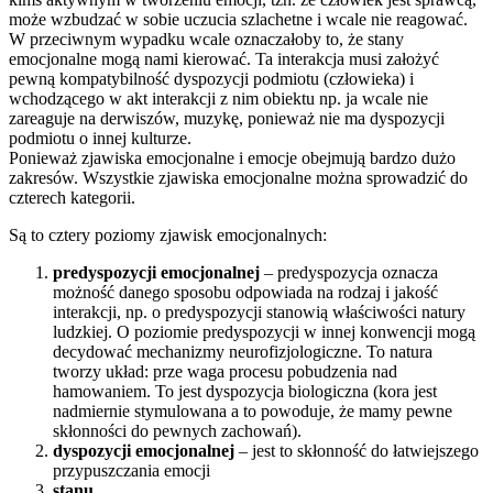
może wzbudzać w sobie uczucia szlachetne i wcale nie reagować.
W przeciwnym wypadku wcale oznaczałoby to, że stany
emocjonalne mogą nami kierować. Ta interakcja musi założyć
pewną kompatybilność dyspozycji podmiotu (człowieka) i
wchodzącego w akt interakcji z nim obiektu np. ja wcale nie
zareaguje na derwiszów, muzykę, ponieważ nie ma dyspozycji
podmiotu o innej kulturze.
Ponieważ zjawiska emocjonalne i emocje obejmują bardzo dużo
zakresów. Wszystkie zjawiska emocjonalne można sprowadzić do
czterech kategorii.
Są to cztery poziomy zjawisk emocjonalnych:
predyspozycji emocjonalnej
– predyspozycja oznacza
możność danego sposobu odpowiada na rodzaj i jakość
interakcji, np. o predyspozycji stanowią właściwości natury
ludzkiej. O poziomie predyspozycji w innej konwencji mogą
decydować mechanizmy neurofizjologiczne. To natura
tworzy układ: prze waga procesu pobudzenia nad
hamowaniem. To jest dyspozycja biologiczna (kora jest
nadmiernie stymulowana a to powoduje, że mamy pewne
skłonności do pewnych zachowań).
dyspozycji emocjonalnej
– jest to skłonność do łatwiejszego
przypuszczania emocji
stanu