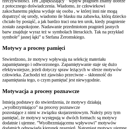
rzeczywistości. Ten „upiększający ” wpływ pragnień znamy dobrze
z potocznego doświadczenia. Wiadomo, że człowiekowi
zakochanemu piękna wydaje się osoba , w której inni nie mogą
dopatrzyć się urody, wiadomo ile blasku ma zabawka, którą dziecko
chciało by posiąść, a jak bardzo traci ona ten urok, kiedy pragnienie
zostało zaspokojone. Nadawanie przedmiotom pragnień jasnych
barw znajduje wyraz też w symbolach literackich. Tak na przykład
symbole” jasnej łąki” u Stefana Żeromskiego.
Motywy a procesy pamięci
Stwierdzono, że motywy wpływają na selekcję materiału
zapamiętanego i odtworzonego. Zapamiętywanie staje się dużo
efektywniejsze, jeżeli dotyczy spraw leżących w sferze motywów
człowieka. Zachodzi też zjawisko przeciwne – skłonność do
zapamiętania tego, o czym pamiętać jest niewygodnie.
Motywacja a procesy poznawcze
Istnieją podstawy do stwierdzenia, że motywy działają
„wyolbrzymiająco” na procesy poznawcze
pozostające z nimi w związku skojarzeniowym. Należy przy tym
pamiętać, że motywy występują w dwóch formach: są motywy
dodatnie i ujemne. ”Wyolbrzmiającemu wpływowi” motywów
dodatnich odpowiada kierunek pragnień. Natomiast motywy ujemne