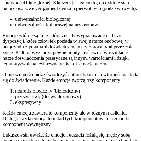
sprawności biologicznej. Kluczem jest zatem to, co dyktuje stan
natury osobowej. Argumenty emocji pierwotnych (podstawowych):
uniwersalności biologicznej
uniwersalności kulturowej natury osobowej.
Emocje wtórne są to te, które zostały wypracowane na bazie
dyspozycji, które człowiek posiada w swej naturze osobowej w
połączeniu z pewnymi doświadczeniami zdobywanymi przez całe
życie. Kultura wyznacza pewne trendy myślowe a w rezultacie
nasze doświadczenia przesycane są innymi wartościami i dzięki
temu wyzwalana jest pewna reakcja > emocja wtórna.
O pierwotności może świadczyć automatyzm a na wtórność nakłada
się do świadczenie. Każde emocje tworzą trzy komponenty:
neurofizjologiczny (biologiczny)
przeżyciowy (doświadczeniowy)
ekspresywny
Każda emocja zawiera te komponenty ale w różnym nasileniu.
Dlatego każda emocja to układ tych komponentów, a uczucie to
komponent wewnętrzny.
Łukaszewski uważa, że emocje i uczucia różnią się między sobą:
emocje mają charakter sytuacyjny, natomiast uczucia mają charakter