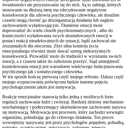
świadomości nie przyznawaniu się do nich. Są to zabiegi, których
stosowanie na dłuższą metę ma zdecydowanie negatywne
konsekwencje dla zdrowia psychicznego człowieka, ale doraźnie
czasem mogą chronić go dezorganizacją działania lub nagłym
zachowaniem wyładowującym. Tłumienie emocji może
doprowadzić do wielu chorób psychosomatycznych , albo do
konieczności wyładowania swych skumulowanych emocji w
postaci reakcji nieadekwatnych do sytuacji, bądź zachowań nie
zrozumiałych dla otoczenia. Zbyt silna kontrola życia
emocjonalnego również może dawać szereg niekorzystnych
konsekwencji. Prowadzić może do trudności w wyrażaniu swoich
emocji, a z czasem także do zubożenia przeżyć. Stąd umiejętność
kontrolowania emocji jest warunkiem właściwego funkcjonowania
psychicznego jak i somatycznego człowieka.
W ten sposób kończę pierwszą część mojego referatu. Dalsza część
mojego wypracowania poświęcona będzie innemu pojęciu
psychologicznemu jakim jest motywacja.
Reakcje emocjonalne stanowią tylko jedną z możliwych form
regulacji zachowania ludzi i zwierząt. Bardziej złożony mechanizm
uruchamiający i podtrzymujący ukierunkowane zachowanie nazywa
się motywacją. Motywacja jest procesem, który zachodzi wewnątrz
organizmu, pobudzając go do celowego działania. Ten proces
wewnętrzny nazywany jest przez psychologów popędem, pobudką,
potrzebą, oczekiwaniem, antycypacją, zadaniem, intencją,