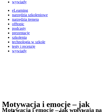
wywiady
eLearning
narzędzia szkoleniowe
narzędzia trenera
offtopic
podcasty
prezentacje
szkolenia
technologia w szkole
testy i recenzje
wywiady
Motywacja i emocje – jak
Motywacja i emocje – jak wpływają na