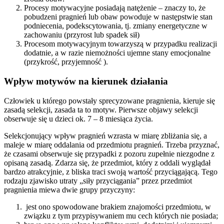
Procesy motywacyjne posiadają natężenie – znaczy to, że
pobudzeni pragnień lub obaw powoduje w następstwie stan
podniecenia, podekscytowania, tj. zmiany energetyczne w
zachowaniu (przyrost lub spadek sił)
Procesom motywacyjnym towarzyszą w przypadku realizacji
dodatnie, a w razie niemożności ujemne stany emocjonalne
(przykrość, przyjemność ).
Wpływ motywów na kierunek działania
Człowiek u którego powstały sprecyzowane pragnienia, kieruje się
zasadą selekcji, zasada ta to motyw. Pierwsze objawy selekcji
obserwuje się u dzieci ok. 7 – 8 miesiąca życia.
Selekcjonujący wpływ pragnień wzrasta w miarę zbliżania się, a
maleje w miarę oddalania od przedmiotu pragnień. Trzeba przyznać,
że czasami obserwuje się przypadki z pozoru zupełnie niezgodne z
opisaną zasadą. Zdarza się, że przedmiot, który z oddali wyglądał
bardzo atrakcyjnie, z bliska traci swoją wartość przyciągającą. Tego
rodzaju zjawisko utraty „siły przyciągania” przez przedmiot
pragnienia miewa dwie grupy przyczyny:
jest ono spowodowane brakiem znajomości przedmiotu, w
związku z tym przypisywaniem mu cech których nie posiada;