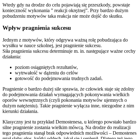
Wtedy gdy na drodze do celu pojawiają się przeszkody, powstaje
konieczność wykonania ” reakcji okrężnej”. Przy bardzo dużym
pobudzeniu motywów taka reakcja nie może dojść do skutku.
Wpływ pragnienia sukcesu
Jednym z motywów, który odgrywa ważną rolę pobudzająca do
wysiłku w nauce szkolnej, jest pragnienie sukcesu.
Siła pragnienia sukcesu determinuje m. in. następujące ważne cechy
działania:
poziom osiągniętych rezultatów,
wytrwałość w dążeniu do celów
gotowość do podejmowania trudnych zadań.
Pragnienie o bardzo dużej sile sprawia, że człowiek staje się zdolny
do podejmowania działań wymagających pokonywania wielkich
oporów wewnętrznych (czyli pokonania motywów ujemnych o
dużym natężeniu). Takie pragnienie wyłącza inne, niezgodne z nim
kierunki działania.
Klasyczny jest tu przykład Demostenesa, u którego powstało bardzo
silne pragnienie zostania wielkim mówcą. Na drodze do realizacji
tego pragnienia stanął brak odpowiednich możliwości – Demostenes
miał słaby głos, krótki oddech, jąkał się i seplenił. Dlatego też jego