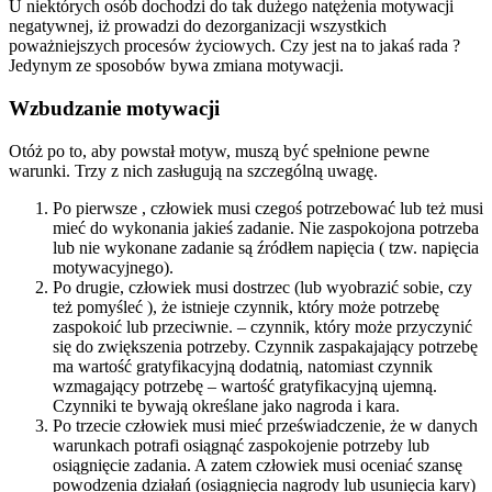
U niektórych osób dochodzi do tak dużego natężenia motywacji
negatywnej, iż prowadzi do dezorganizacji wszystkich
poważniejszych procesów życiowych. Czy jest na to jakaś rada ?
Jedynym ze sposobów bywa zmiana motywacji.
Wzbudzanie motywacji
Otóż po to, aby powstał motyw, muszą być spełnione pewne
warunki. Trzy z nich zasługują na szczególną uwagę.
Po pierwsze , człowiek musi czegoś potrzebować lub też musi
mieć do wykonania jakieś zadanie. Nie zaspokojona potrzeba
lub nie wykonane zadanie są źródłem napięcia ( tzw. napięcia
motywacyjnego).
Po drugie, człowiek musi dostrzec (lub wyobrazić sobie, czy
też pomyśleć ), że istnieje czynnik, który może potrzebę
zaspokoić lub przeciwnie. – czynnik, który może przyczynić
się do zwiększenia potrzeby. Czynnik zaspakajający potrzebę
ma wartość gratyfikacyjną dodatnią, natomiast czynnik
wzmagający potrzebę – wartość gratyfikacyjną ujemną.
Czynniki te bywają określane jako nagroda i kara.
Po trzecie człowiek musi mieć przeświadczenie, że w danych
warunkach potrafi osiągnąć zaspokojenie potrzeby lub
osiągnięcie zadania. A zatem człowiek musi oceniać szansę
powodzenia działań (osiągnięcia nagrody lub usunięcia kary)