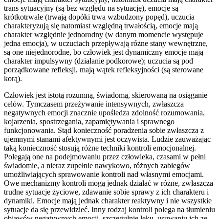
trans sytuacyjny (są bez względu na sytuację), emocje są
krótkotrwałe (trwają dopóki trwa wzbudzony popęd), uczucia
charakteryzują się natomiast względną trwałością, emocje mają
charakter względnie jednorodny (w danym momencie występuje
jedna emocja), w uczuciach przepływają różne stany wewnętrzne,
są one niejednorodne, bo człowiek jest dynamiczny emocje mają
charakter impulsywny (działanie podkorowe); uczucia są pod
porządkowane refleksji, mają wątek refleksyjności (są sterowane
korą).
Człowiek jest istotą rozumną, świadomą, skierowaną na osiąganie
celów. Tymczasem przeżywanie intensywnych, zwłaszcza
negatywnych emocji znacznie upośledza zdolność rozumowania,
kojarzenia, spostrzegania, zapamiętywania i sprawnego
funkcjonowania. Stąd konieczność poradzenia sobie zwłaszcza z
ujemnymi stanami afektywnymi jest oczywista. Ludzie zauważając
taką konieczność stosują różne techniki kontroli emocjonalnej.
Polegają one na podejmowaniu przez człowieka, czasami w pełni
świadomie, a nieraz zupełnie nawykowo, różnych zabiegów
umożliwiających sprawowanie kontroli nad własnymi emocjami.
Owe mechanizmy kontroli mogą jednak działać w różne, zwłaszcza
trudne sytuacje życiowe, zdawanie sobie sprawy z ich charakteru i
dynamiki. Emocje mają jednak charakter reaktywny i nie wszystkie
sytuacje da się przewidzieć. Inny rodzaj kontroli polega na tłumieniu
objawów negatywnych emocji, szczegulnie lęku, usuwaniu ich ze