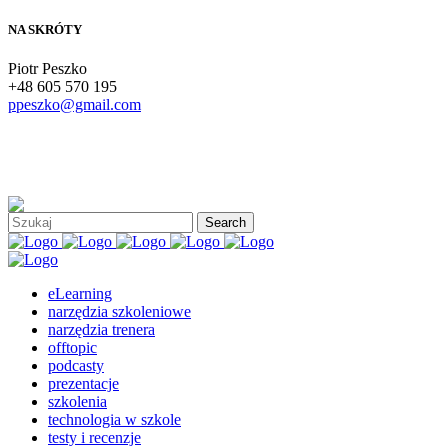
NA SKRÓTY
Piotr Peszko
+48 605 570 195
ppeszko@gmail.com
eLearning
narzędzia szkoleniowe
narzędzia trenera
offtopic
podcasty
prezentacje
szkolenia
technologia w szkole
testy i recenzje