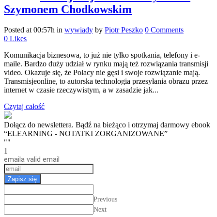
Szymonem Chodkowskim
Posted at 00:57h
in
wywiady
by
Piotr Peszko
0 Comments
0
Likes
Komunikacja biznesowa, to już nie tylko spotkania, telefony i e-
maile. Bardzo duży udział w rynku mają też rozwiązania transmisji
video. Okazuje się, że Polacy nie gęsi i swoje rozwiązanie mają.
Transmisjeonline, to autorska technologia przesyłania obrazu przez
internet w czasie rzeczywistym, a w zasadzie jak...
Czytaj całość
Dołącz do newslettera. Bądź na bieżąco i otrzymaj darmowy ebook
“ELEARNING - NOTATKI ZORGANIZOWANE”
""
1
email
a valid email
Zapisz się
Previous
Next