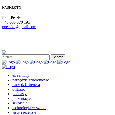
NA SKRÓTY
Piotr Peszko
+48 605 570 195
ppeszko@gmail.com
eLearning
narzędzia szkoleniowe
narzędzia trenera
offtopic
podcasty
prezentacje
szkolenia
technologia w szkole
testy i recenzje