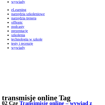
wywiady
eLearning
narzędzia szkoleniowe
narzędzia trenera
offtopic
podcasty
prezentacje
szkolenia
technologia w szkole
testy i recenzje
wywiady
transmisje online Tag
02 Cze
Transjmisje online – wywiad z