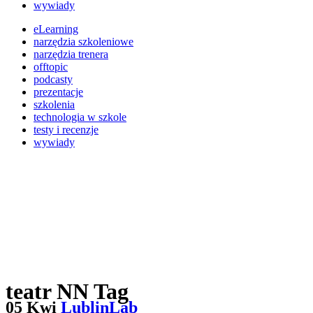
wywiady
eLearning
narzędzia szkoleniowe
narzędzia trenera
offtopic
podcasty
prezentacje
szkolenia
technologia w szkole
testy i recenzje
wywiady
teatr NN Tag
05 Kwi
LublinLab