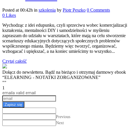
Posted at 00:42h
in
szkolenia
by
Piotr Peszko
0 Comments
0
Likes
Wychodząc z idei edupunku, czyli sprzeciwu wobec komercjalizacji
kształcenia, mentalności DIY i samodzielności w myśleniu
zapraszam do udziału w warsztatach, które mają na celu stworzenie
scenariuszy edukacyjnych dotyczących społecznych problemów
współczesnego miasta. Będziemy więc tworzyć, organizować,
wzbogacać i upiększać, a na koniec umieścimy to wszystko...
Czytaj całość
Dołącz do newslettera. Bądź na bieżąco i otrzymaj darmowy ebook
“ELEARNING - NOTATKI ZORGANIZOWANE”
""
1
email
a valid email
Zapisz się
Previous
Next