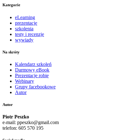
Kategorie
eLearning
prezentacje
szkolenia
testy i recenzje
wywiady
Na skróty
Kalendarz szkoleń
Darmowy eBook
Prezentacje robię
Webinary
Grupy facebookowe
Autor
Autor
Piotr Peszko
e-mail: ppeszko@gmail.com
telefon: 605 570 195