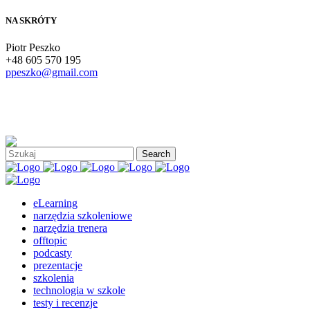
NA SKRÓTY
Piotr Peszko
+48 605 570 195
ppeszko@gmail.com
eLearning
narzędzia szkoleniowe
narzędzia trenera
offtopic
podcasty
prezentacje
szkolenia
technologia w szkole
testy i recenzje