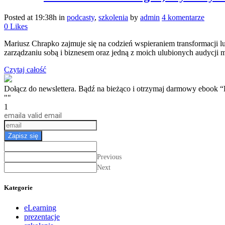
Posted at 19:38h
in
podcasty
,
szkolenia
by
admin
4 komentarze
0
Likes
Mariusz Chrapko zajmuje się na codzień wspieraniem transformacji lu
zarządzaniu sobą i biznesem oraz jedną z moich ulubionych audycji m
Czytaj całość
Dołącz do newslettera. Bądź na bieżąco i otrzymaj darmow
""
1
email
a valid email
Zapisz się
Previous
Next
Kategorie
eLearning
prezentacje