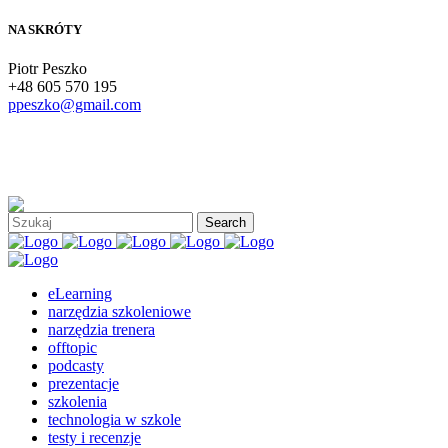
NA SKRÓTY
Piotr Peszko
+48 605 570 195
ppeszko@gmail.com
eLearning
narzędzia szkoleniowe
narzędzia trenera
offtopic
podcasty
prezentacje
szkolenia
technologia w szkole
testy i recenzje