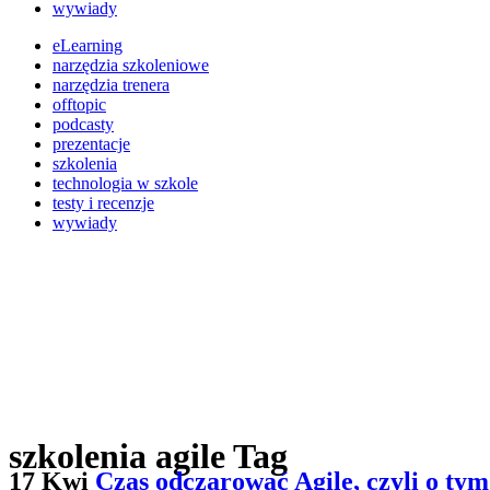
wywiady
eLearning
narzędzia szkoleniowe
narzędzia trenera
offtopic
podcasty
prezentacje
szkolenia
technologia w szkole
testy i recenzje
wywiady
szkolenia agile Tag
17 Kwi
Czas odczarować Agile, czyli o t