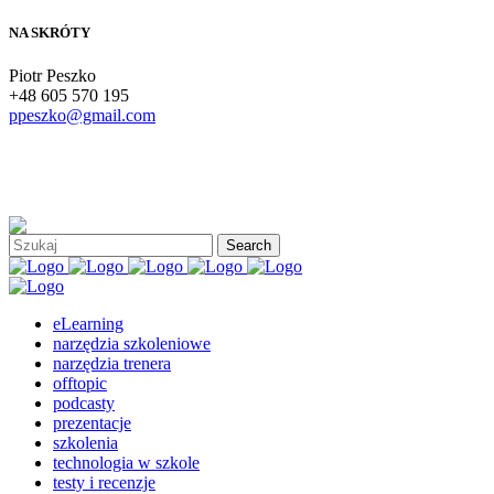
NA SKRÓTY
Piotr Peszko
+48 605 570 195
ppeszko@gmail.com
eLearning
narzędzia szkoleniowe
narzędzia trenera
offtopic
podcasty
prezentacje
szkolenia
technologia w szkole
testy i recenzje