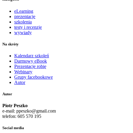
eLearning
prezentacje
szkolenia
testy i recenzje
wywiady
Na skróty
Kalendarz szkoleń
Darmowy eBook
Prezentacje robię
Webinary
Grupy facebookowe
Autor
Autor
Piotr Peszko
e-mail: ppeszko@gmail.com
telefon: 605 570 195
Social media