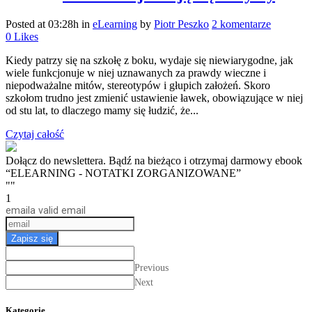
Posted at 03:28h
in
eLearning
by
Piotr Peszko
2 komentarze
0
Likes
Kiedy patrzy się na szkołę z boku, wydaje się niewiarygodne, jak
wiele funkcjonuje w niej uznawanych za prawdy wieczne i
niepodważalne mitów, stereotypów i głupich założeń. Skoro
szkołom trudno jest zmienić ustawienie ławek, obowiązujące w niej
od stu lat, to dlaczego mamy się łudzić, że...
Czytaj całość
Dołącz do newslettera. Bądź na bieżąco i otrzymaj darmowy ebook
“ELEARNING - NOTATKI ZORGANIZOWANE”
""
1
email
a valid email
Zapisz się
Previous
Next
Kategorie