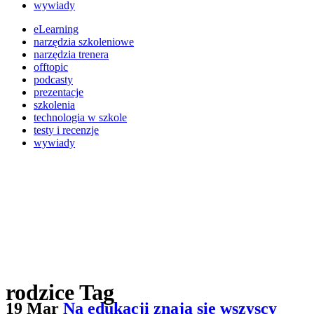
wywiady
eLearning
narzędzia szkoleniowe
narzędzia trenera
offtopic
podcasty
prezentacje
szkolenia
technologia w szkole
testy i recenzje
wywiady
rodzice Tag
19 Mar
Na edukacji znają się wszyscy