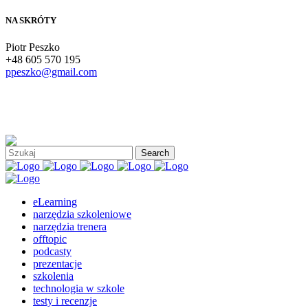
NA SKRÓTY
Piotr Peszko
+48 605 570 195
ppeszko@gmail.com
eLearning
narzędzia szkoleniowe
narzędzia trenera
offtopic
podcasty
prezentacje
szkolenia
technologia w szkole
testy i recenzje