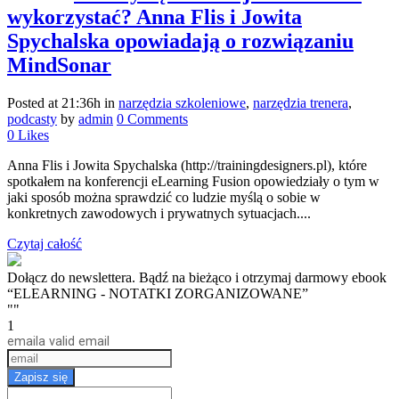
wykorzystać? Anna Flis i Jowita
Spychalska opowiadają o rozwiązaniu
MindSonar
Posted at 21:36h
in
narzędzia szkoleniowe
,
narzędzia trenera
,
podcasty
by
admin
0 Comments
0
Likes
Anna Flis i Jowita Spychalska (http://trainingdesigners.pl), które
spotkałem na konferencji eLearning Fusion opowiedziały o tym w
jaki sposób można sprawdzić co ludzie myślą o sobie w
konkretnych zawodowych i prywatnych sytuacjach....
Czytaj całość
Dołącz do newslettera. Bądź na bieżąco i otrzymaj darmowy ebook
“ELEARNING - NOTATKI ZORGANIZOWANE”
""
1
email
a valid email
Zapisz się