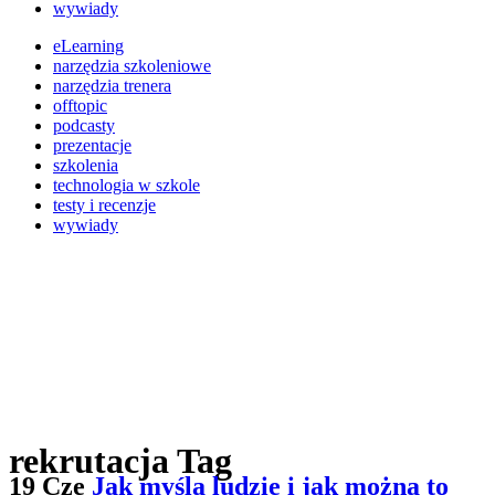
wywiady
eLearning
narzędzia szkoleniowe
narzędzia trenera
offtopic
podcasty
prezentacje
szkolenia
technologia w szkole
testy i recenzje
wywiady
rekrutacja Tag
19 Cze
Jak myślą ludzie i jak można to