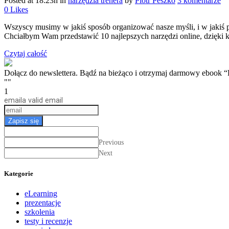
Posted at 18:23h
in
narzędzia trenera
by
Piotr Peszko
3 komentarze
0
Likes
Wszyscy musimy w jakiś sposób organizować nasze myśli, i w jakiś p
Chciałbym Wam przedstawić 10 najlepszych narzędzi online, dzięki k
Czytaj całość
Dołącz do newslettera. Bądź na bieżąco i otrzymaj darmow
""
1
email
a valid email
Zapisz się
Previous
Next
Kategorie
eLearning
prezentacje
szkolenia
testy i recenzje