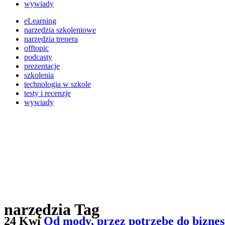
wywiady
eLearning
narzędzia szkoleniowe
narzędzia trenera
offtopic
podcasty
prezentacje
szkolenia
technologia w szkole
testy i recenzje
wywiady
narzędzia Tag
24 Kwi
Od mody, przez potrzebę do biznes