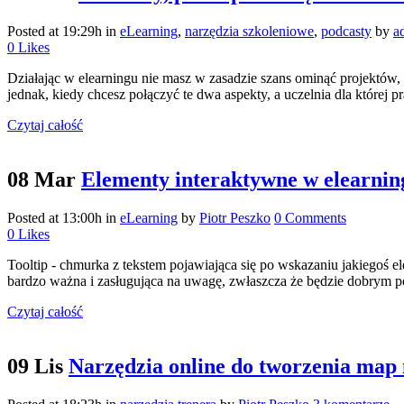
Posted at 19:29h
in
eLearning
,
narzędzia szkoleniowe
,
podcasty
by
a
0
Likes
Działając w elearningu nie masz w zasadzie szans ominąć projektów,
jednak, kiedy chcesz połączyć te dwa aspekty, a uczelnia dla której pr
Czytaj całość
08 Mar
Elementy interaktywne w elearning
Posted at 13:00h
in
eLearning
by
Piotr Peszko
0 Comments
0
Likes
Tooltip - chmurka z tekstem pojawiająca się po wskazaniu jakiegoś 
bardzo ważna i zasługująca na uwagę, zwłaszcza że będzie dobrym p
Czytaj całość
09 Lis
Narzędzia online do tworzenia map 