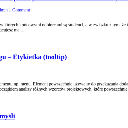
dmin
1 Comment
 w których końcowymi odbiorcami są studenci, a w związku z tym, że t
acujesz ma...
u – Etykietka (tooltip)
elementu np. menu. Element powszechnie używany do przekazania dodatk
oczątkiem analizy różnych wzorców projektowych, które powszechnie.
myśli