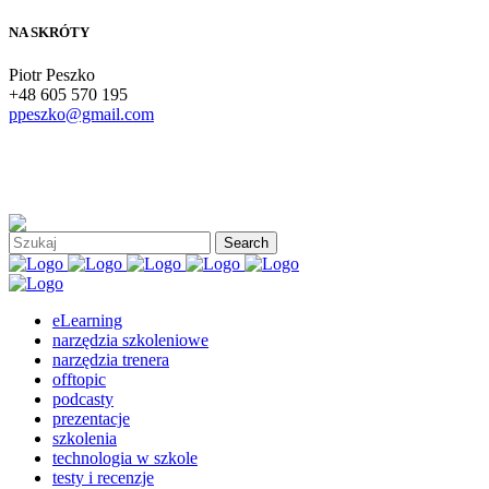
NA SKRÓTY
Piotr Peszko
+48 605 570 195
ppeszko@gmail.com
eLearning
narzędzia szkoleniowe
narzędzia trenera
offtopic
podcasty
prezentacje
szkolenia
technologia w szkole
testy i recenzje