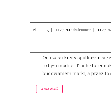
eLearning
narzędzia szkoleniowe
narzędzi
20 LUT
PODCAST #28. JAK BUDOWAĆ
Od czasu kiedy spotkałem się
to było modne. Trochę to jedna
budowaniem marki, a przez to
CZYTAJ CAŁOŚĆ