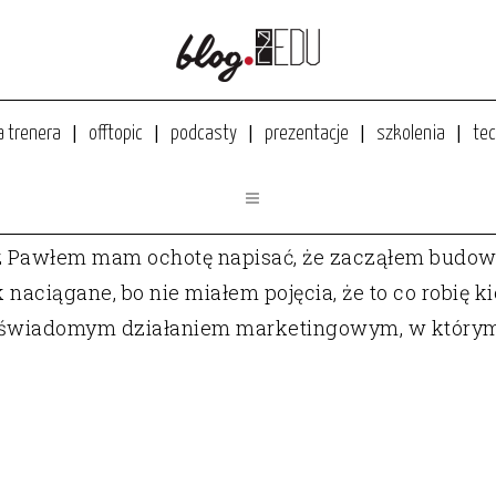
a trenera
offtopic
podcasty
prezentacje
szkolenia
tec
 MARKĘ OSOBISTĄ? – PAWEŁ BADURA
 z Pawłem mam ochotę napisać, że zacząłem budow
k naciągane, bo nie miałem pojęcia, że to co robię
 świadomym działaniem marketingowym, w którym.