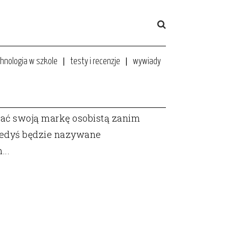
hnologia w szkole
testy i recenzje
wywiady
ać swoją markę osobistą zanim
 kiedyś będzie nazywane
..