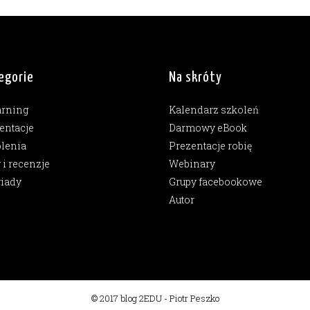
egorie
Na skróty
arning
Kalendarz szkoleń
entacje
Darmowy eBook
lenia
Prezentacje robię
y i recenzje
Webinary
iady
Grupy facebookowe
Autor
© 2017 blog 2EDU - Piotr Peszko