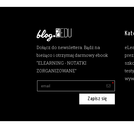
Kat
Dołącz do newslettera. Bądź na
eLe
bieżąco i otrzymaj darmowy ebook
prez
“ELEARNING - NOTATKI
szko
ZORGANIZOWANE”
test
wyw
Zapisz się