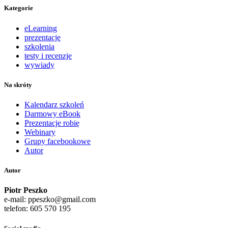
Kategorie
eLearning
prezentacje
szkolenia
testy i recenzje
wywiady
Na skróty
Kalendarz szkoleń
Darmowy eBook
Prezentacje robię
Webinary
Grupy facebookowe
Autor
Autor
Piotr Peszko
e-mail: ppeszko@gmail.com
telefon: 605 570 195