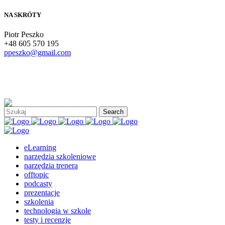
NA SKRÓTY
Piotr Peszko
+48 605 570 195
ppeszko@gmail.com
eLearning
narzędzia szkoleniowe
narzędzia trenera
offtopic
podcasty
prezentacje
szkolenia
technologia w szkole
testy i recenzje