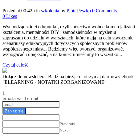
Posted at 00:42h
in
szkolenia
by
Piotr Peszko
0 Comments
0
Likes
Wychodząc z idei edupunku, czyli sprzeciwu wobec komercjalizacji
kształcenia, mentalności DIY i samodzielności w myśleniu
zapraszam do udziału w warsztatach, które mają na celu stworzenie
scenariuszy edukacyjnych dotyczących społecznych problemów
współczesnego miasta. Będziemy więc tworzyć, organizować,
wzbogacać i upiększać, a na koniec umieścimy to wszystko...
Czytaj całość
Dołącz do newslettera. Bądź na bieżąco i otrzymaj darmowy ebook
“ELEARNING - NOTATKI ZORGANIZOWANE”
""
1
email
a valid email
Zapisz się
Previous
Next