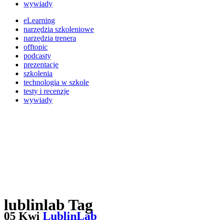
wywiady
eLearning
narzędzia szkoleniowe
narzędzia trenera
offtopic
podcasty
prezentacje
szkolenia
technologia w szkole
testy i recenzje
wywiady
lublinlab Tag
05 Kwi
LublinLab