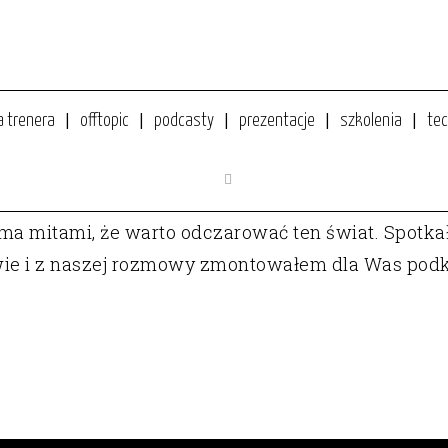
a trenera
offtopic
podcasty
prezentacje
szkolenia
tec
CJI? KARMISZ BESTIĘ, OSWAJASZ JĄ, CZY BUNTUJESZ 
loma mitami, że warto odczarować ten świat. Spotk
wie i z naszej rozmowy zmontowałem dla Was podkas