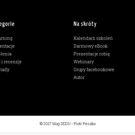
egorie
Na skróty
arning
Kalendarz szkoleń
entacje
Darmowy eBook
lenia
Prezentacje robię
y i recenzje
Webinary
iady
Grupy facebookowe
Autor
© 2017 blog 2EDU - Piotr Peszko