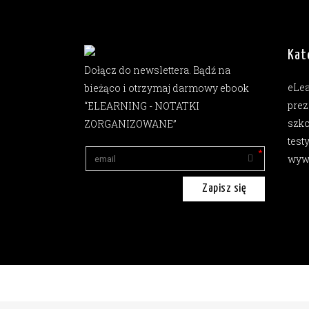
Kat
Dołącz do newslettera. Bądź na
eLe
bieżąco i otrzymaj darmowy ebook
prez
“ELEARNING - NOTATKI
szko
ZORGANIZOWANE”
test
wyw
Zapisz się