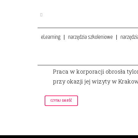
eLearning
narzędzia szkoleniowe
narzędzi
05 CZE
JAK PRACUJE SIĘ W KORPORA
Praca w korporacji obrosła ty
przy okazji jej wizyty w Krako
CZYTAJ CAŁOŚĆ