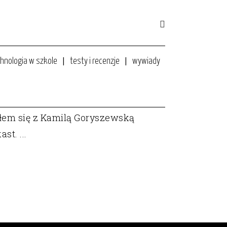
hnologia w szkole
testy i recenzje
wywiady
SIĘ?
ałem się z Kamilą Goryszewską
t. ...