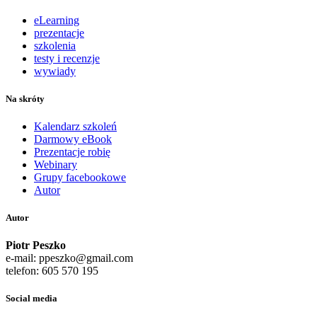
eLearning
prezentacje
szkolenia
testy i recenzje
wywiady
Na skróty
Kalendarz szkoleń
Darmowy eBook
Prezentacje robię
Webinary
Grupy facebookowe
Autor
Autor
Piotr Peszko
e-mail: ppeszko@gmail.com
telefon: 605 570 195
Social media