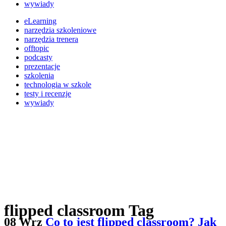
wywiady
eLearning
narzędzia szkoleniowe
narzędzia trenera
offtopic
podcasty
prezentacje
szkolenia
technologia w szkole
testy i recenzje
wywiady
flipped classroom Tag
08 Wrz
Co to jest flipped classroom? Jak