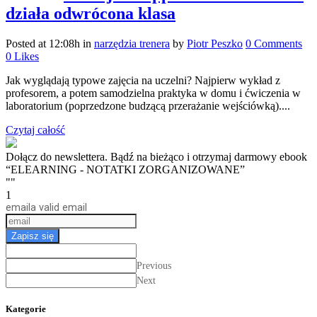
działa odwrócona klasa
Posted at 12:08h
in
narzędzia trenera
by
Piotr Peszko
0 Comments
0
Likes
Jak wyglądają typowe zajęcia na uczelni? Najpierw wykład z
profesorem, a potem samodzielna praktyka w domu i ćwiczenia w
laboratorium (poprzedzone budzącą przerażanie wejściówką)....
Czytaj całość
Dołącz do newslettera. Bądź na bieżąco i otrzymaj darmowy ebook
“ELEARNING - NOTATKI ZORGANIZOWANE”
""
1
email
a valid email
Zapisz się
Previous
Next
Kategorie