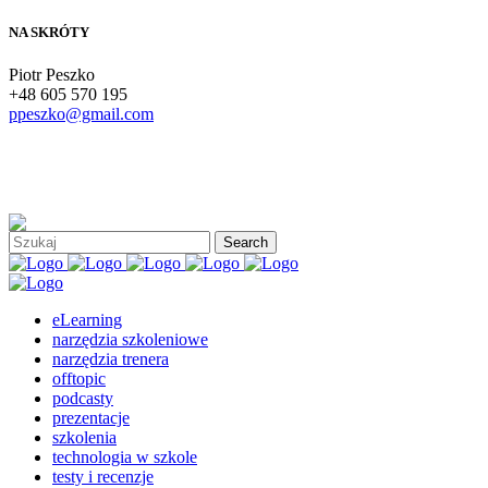
NA SKRÓTY
Piotr Peszko
+48 605 570 195
ppeszko@gmail.com
eLearning
narzędzia szkoleniowe
narzędzia trenera
offtopic
podcasty
prezentacje
szkolenia
technologia w szkole
testy i recenzje