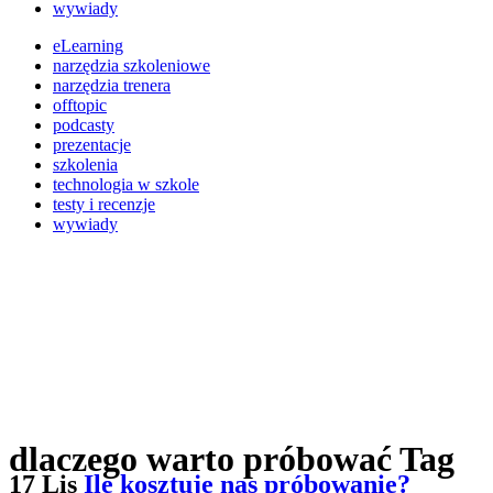
wywiady
eLearning
narzędzia szkoleniowe
narzędzia trenera
offtopic
podcasty
prezentacje
szkolenia
technologia w szkole
testy i recenzje
wywiady
dlaczego warto próbować Tag
17 Lis
Ile kosztuje nas próbowanie?