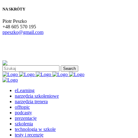
NA SKRÓTY
Piotr Peszko
+48 605 570 195
ppeszko@gmail.com
eLearning
narzędzia szkoleniowe
narzędzia trenera
offtopic
podcasty
prezentacje
szkolenia
technologia w szkole
testy i recenzje