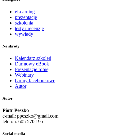
eLearning
prezentacje
szkolenia
testy i recenzje
wywiady
Na skróty
Kalendarz szkoleń
Darmowy eBook
Prezentacje robię
Webinary
Grupy facebookowe
Autor
Autor
Piotr Peszko
e-mail: ppeszko@gmail.com
telefon: 605 570 195
Social media