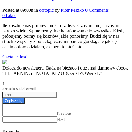
Posted at 09:00h
in
offtopic
by
Piotr Peszko
0 Comments
0
Likes
Ile kosztuje nas próbowanie? To zależy. Czasami nic, a czasami
bardzo wiele. Są momenty, kiedy próbowanie to wszystko. Kiedy
próbujemy boimy się kosztów jakie ponosimy. Budzi się w nas
strach związany z porażką, czasami bardzo gorzką, ale jak się
ostatnio dowiedziałem, ekspert, to ktoś, kto...
Czytaj całość
Dołącz do newslettera. Bądź na bieżąco i otrzymaj darmowy ebook
“ELEARNING - NOTATKI ZORGANIZOWANE”
""
1
email
a valid email
Zapisz się
Previous
Next
Kategorie