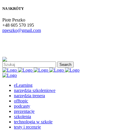
NA SKRÓTY
Piotr Peszko
+48 605 570 195
ppeszko@gmail.com
eLearning
narzędzia szkoleniowe
narzędzia trenera
offtopic
podcasty
prezentacje
szkolenia
technologia w szkole
testy i recenzje