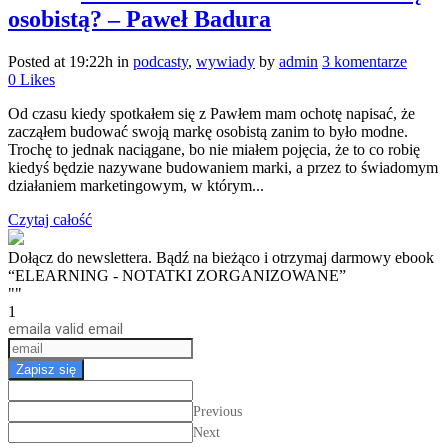
osobistą? – Paweł Badura
Posted at 19:22h
in
podcasty
,
wywiady
by
admin
3 komentarze
0
Likes
Od czasu kiedy spotkałem się z Pawłem mam ochotę napisać, że
zacząłem budować swoją markę osobistą zanim to było modne.
Trochę to jednak naciągane, bo nie miałem pojęcia, że to co robię
kiedyś będzie nazywane budowaniem marki, a przez to świadomym
działaniem marketingowym, w którym...
Czytaj całość
Dołącz do newslettera. Bądź na bieżąco i otrzymaj darmowy ebook
“ELEARNING - NOTATKI ZORGANIZOWANE”
""
1
email
a valid email
Zapisz się
Previous
Next