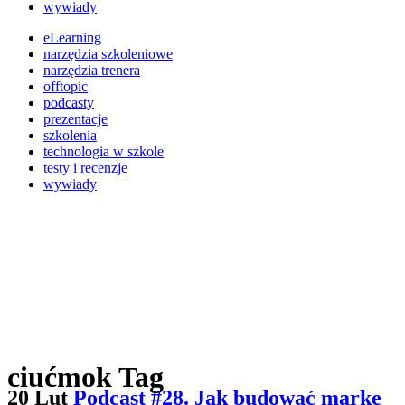
wywiady
eLearning
narzędzia szkoleniowe
narzędzia trenera
offtopic
podcasty
prezentacje
szkolenia
technologia w szkole
testy i recenzje
wywiady
ciućmok Tag
20 Lut
Podcast #28. Jak budować markę