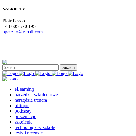
NA SKRÓTY
Piotr Peszko
+48 605 570 195
ppeszko@gmail.com
eLearning
narzędzia szkoleniowe
narzędzia trenera
offtopic
podcasty
prezentacje
szkolenia
technologia w szkole
testy i recenzje