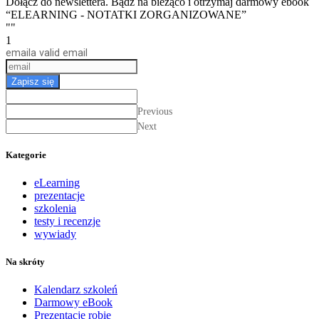
Dołącz do newslettera. Bądź na bieżąco i otrzymaj darmowy ebook
“ELEARNING - NOTATKI ZORGANIZOWANE”
""
1
email
a valid email
Zapisz się
Previous
Next
Kategorie
eLearning
prezentacje
szkolenia
testy i recenzje
wywiady
Na skróty
Kalendarz szkoleń
Darmowy eBook
Prezentacje robię