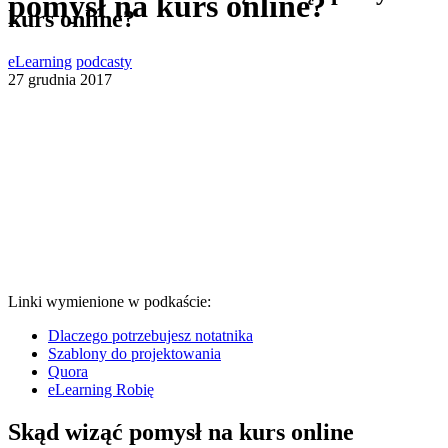
pomysł na kurs online?
kurs online?
eLearning
podcasty
27 grudnia 2017
Linki wymienione w podkaście:
Dlaczego potrzebujesz notatnika
Szablony do projektowania
Quora
eLearning Robię
Skąd wiząć pomysł na kurs online