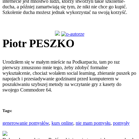
internecie jest mnóstwo ludzi, którzy stworzyli takie szkolenie-
ducha, a później zamartwiają się tym, że nikt nie chce go kupić.
Szkolenie ducha możesz jednak wykorzystać na swoją korzyść.
Piotr PESZKO
Urodziłem się w małym mieście na Podkarpaciu, tam po raz
pierwszy zmuszono mnie tego, żeby zdobyć formalne
wykształcenie, chociaż wolałem social learning, zbieranie puszek po
napojach i przesiadywanie godzinami przed komputerem w
poszukiwaniu szybszej metody na wczytanie gry z kasety do
swojego Commodore 64.
Tags:
generowanie pomysłów
,
kurs online
,
nie mam pomysłu
,
pomysły