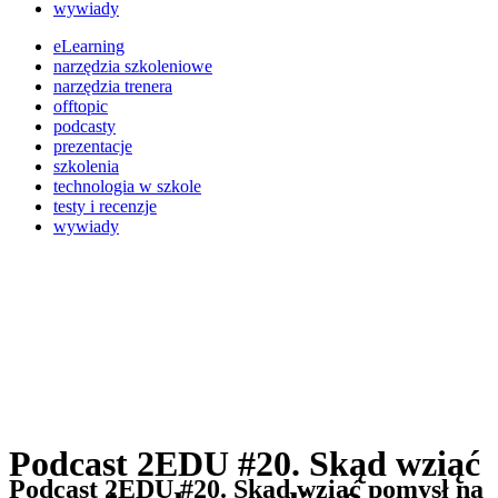
wywiady
eLearning
narzędzia szkoleniowe
narzędzia trenera
offtopic
podcasty
prezentacje
szkolenia
technologia w szkole
testy i recenzje
wywiady
Podcast 2EDU #20. Skąd wziąć
Podcast 2EDU #20. Skąd wziąć pomysł na