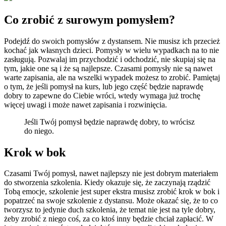
Co zrobić z surowym pomysłem?
Podejdź do swoich pomysłów z dystansem. Nie musisz ich przecież
kochać jak własnych dzieci. Pomysły w wielu wypadkach na to nie
zasługują. Pozwalaj im przychodzić i odchodzić, nie skupiaj się na
tym, jakie one są i że są najlepsze. Czasami pomysły nie są nawet
warte zapisania, ale na wszelki wypadek możesz to zrobić. Pamiętaj
o tym, że jeśli pomysł na kurs, lub jego część będzie naprawdę
dobry to zapewne do Ciebie wróci, wtedy wymaga już trochę
więcej uwagi i może nawet zapisania i rozwinięcia.
Jeśli Twój pomysł będzie naprawdę dobry, to wrócisz
do niego.
Krok w bok
Czasami Twój pomysł, nawet najlepszy nie jest dobrym materiałem
do stworzenia szkolenia. Kiedy okazuje się, że zaczynają rządzić
Tobą emocje, szkolenie jest super ekstra musisz zrobić krok w bok i
popatrzeć na swoje szkolenie z dystansu. Może okazać się, że to co
tworzysz to jedynie duch szkolenia, że temat nie jest na tyle dobry,
żeby zrobić z niego coś, za co ktoś inny będzie chciał zapłacić. W